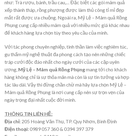
như: Trà rượu, bánh, trầu cau,… Đặc biệt các gói mâm quả
xếp thành tháp, rồng phượng được làm thủ công tỉ mỉ đẹp
mắt rất được ưa chuộng. Ngoài ra, Mỹ Lệ – Mâm quả Rồng
Phụng cung cấp nhiều mâm quả với nhiều mức giá khác nhau
để khách hàng lựa chọn tùy theo yêu cầu của mình.
Với tác phong chuyên nghiệp, tinh thần làm việc nghiêm túc,
gu thẩm mỹ nghệ thuật đa phong cách tạo nên những chiếc
tráp cưới độc đáo nhất cho ngày cưới của các cặp uyên
ương,
Mỹ Lệ – Mâm quả Rồng Phụng
mang tới cho khách
hàng không chỉ là sự thỏa mãn mà còn là sự tin tưởng và hợp
tác lâu dài. Vậy thì đừng chần chừ mà hãy lựa chọn Mỹ Lệ –
Mâm quả Rồng Phụng là nơi cung cấp nên sự trọn vẹn của
ngày trọng đại nhất cuộc đời mình.
THÔNG TIN LIÊN HỆ:
Địa chỉ:
205 Hoàng Văn Thụ, TP. Quy Nhơn, Bình Định
Điện thoại:
0989 057 360 & 0394 397 379