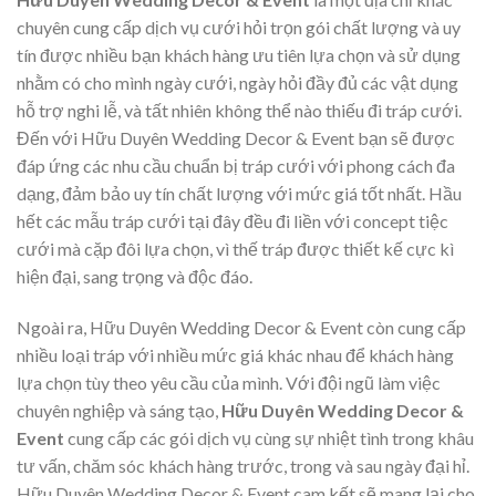
chuyên cung cấp dịch vụ cưới hỏi trọn gói chất lượng và uy
tín được nhiều bạn khách hàng ưu tiên lựa chọn và sử dụng
nhằm có cho mình ngày cưới, ngày hỏi đầy đủ các vật dụng
hỗ trợ nghi lễ, và tất nhiên không thể nào thiếu đi tráp cưới.
Đến với Hữu Duyên Wedding Decor & Event bạn sẽ được
đáp ứng các nhu cầu chuẩn bị tráp cưới với phong cách đa
dạng, đảm bảo uy tín chất lượng với mức giá tốt nhất. Hầu
hết các mẫu tráp cưới tại đây đều đi liền với concept tiệc
cưới mà cặp đôi lựa chọn, vì thế tráp được thiết kế cực kì
hiện đại, sang trọng và độc đáo.
Ngoài ra, Hữu Duyên Wedding Decor & Event còn cung cấp
nhiều loại tráp với nhiều mức giá khác nhau để khách hàng
lựa chọn tùy theo yêu cầu của mình. Với đội ngũ làm việc
chuyên nghiệp và sáng tạo,
Hữu Duyên Wedding Decor &
Event
cung cấp các gói dịch vụ cùng sự nhiệt tình trong khâu
tư vấn, chăm sóc khách hàng trước, trong và sau ngày đại hỉ.
Hữu Duyên Wedding Decor & Event cam kết sẽ mang lại cho