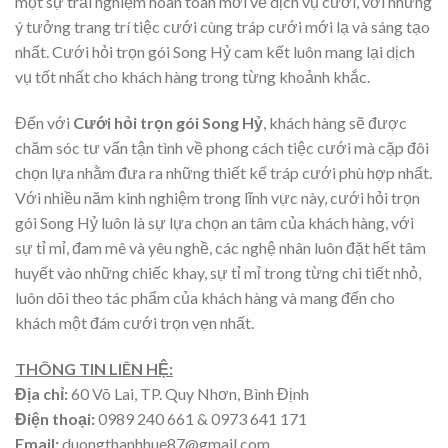
một sự trải nghiệm hoàn toàn mới về dịch vụ cưới, với những
ý tưởng trang trí tiệc cưới cùng tráp cưới mới lạ và sáng tạo
nhất. Cưới hỏi trọn gói Song Hỷ cam kết luôn mang lại dịch
vụ tốt nhất cho khách hàng trong từng khoảnh khắc.
Đến với
Cưới hỏi trọn gói Song Hỷ
, khách hàng sẽ được
chăm sóc tư vấn tận tình về phong cách tiệc cưới mà cặp đôi
chọn lựa nhằm đưa ra những thiết kế tráp cưới phù hợp nhất.
Với nhiều năm kinh nghiệm trong lĩnh vực này, cưới hỏi trọn
gói Song Hỷ luôn là sự lựa chọn an tâm của khách hàng, với
sự tỉ mỉ, đam mê và yêu nghề, các nghệ nhân luôn đặt hết tâm
huyết vào những chiếc khay, sự tỉ mỉ trong từng chi tiết nhỏ,
luôn dõi theo tác phẩm của khách hàng và mang đến cho
khách một đám cưới trọn vẹn nhất.
THÔNG TIN LIÊN HỆ:
Địa chỉ:
60 Võ Lai, TP. Quy Nhơn, Bình Định
Điện thoại:
0989 240 661 & 0973 641 171
Email:
duongthanhhue87@gmail.com