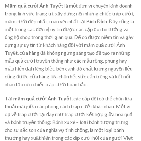
Mâm quả cưới Ánh Tuyết
là một đơn vị chuyên kinh doanh
trong lĩnh vực trang trí, xây dựng nên những chiếc tráp cưới,
mâm cưới đẹp nhất, toàn vẹn nhất tại Bình Định. Đây cũng là
một trong các đơn vị uy tín được các cặp đôi tin tưởng và
ủng hộ shop trong thời gian qua. Để có được niềm tin và gây
dựng sự uy tín từ khách hàng đối với mâm quả cưới Ánh
Tuyết, cửa hàng đã không ngừng sáng tạo để tạo ra những
mẫu quả cưới truyền thống như các mẫu rồng, phụng hay
mẫu hiện đại riêng biệt, bên cạnh đó chất lượng nguyên liệu
cũng được cửa hàng lựa chọn hết sức cẩn trọng và kết nối
nhau tạo nên chiếc tráp cưới hoàn hảo.
Tại
m
âm quả cưới Ánh Tuyết
, các cặp đôi có thể chọn lựa
thoải mái giữa các phong cách tráp cưới khác nhau. Một ví
dụ về tráp cưới tại đây như tráp cưới kết hợp giữa hoa quả
và bánh truyền thống: Bánh xu xê – loại bánh tượng trưng
cho sự sắc son của nghĩa vợ tình chồng, là một loại bánh
thường hay xuất hiện trong các dịp cưới hỏi của người Việt