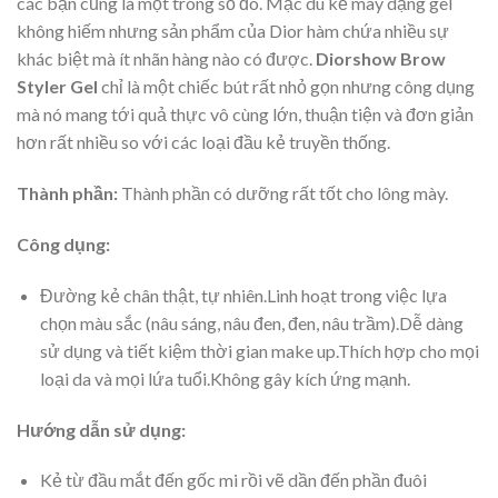
các bạn cũng là một trong số đó. Mặc dù kẻ mày dạng gel
không hiếm nhưng sản phẩm của Dior hàm chứa nhiều sự
khác biệt mà ít nhãn hàng nào có được.
Diorshow Brow
Styler Gel
chỉ là một chiếc bút rất nhỏ gọn nhưng công dụng
mà nó mang tới quả thực vô cùng lớn, thuận tiện và đơn giản
hơn rất nhiều so với các loại đầu kẻ truyền thống.
Thành phần:
Thành phần có dưỡng rất tốt cho lông mày.
Công dụng:
Đường kẻ chân thật, tự nhiên.Linh hoạt trong việc lựa
chọn màu sắc (nâu sáng, nâu đen, đen, nâu trầm).Dễ dàng
sử dụng và tiết kiệm thời gian make up.Thích hợp cho mọi
loại da và mọi lứa tuổi.Không gây kích ứng mạnh.
Hướng dẫn sử dụng:
Kẻ từ đầu mắt đến gốc mi rồi vẽ dần đến phần đuôi