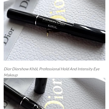
Dior Diorshow KhôL Professional Hold And Intensity Eye
Makeup