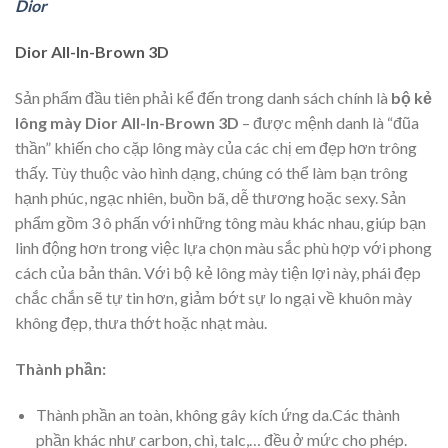
Dior
Dior All-In-Brown 3D
Sản phẩm đầu tiên phải kể đến trong danh sách chính là
bộ kẻ
lông mày Dior All-In-Brown 3D
– được mệnh danh là “đũa
thần” khiến cho cặp lông mày của các chị em đẹp hơn trông
thấy. Tùy thuộc vào hình dạng, chúng có thể làm bạn trông
hạnh phúc, ngạc nhiên, buồn bã, dễ thương hoặc sexy. Sản
phẩm gồm 3 ô phấn với những tông màu khác nhau, giúp bạn
linh động hơn trong việc lựa chọn màu sắc phù hợp với phong
cách của bản thân. Với bộ kẻ lông mày tiện lợi này, phái đẹp
chắc chắn sẽ tự tin hơn, giảm bớt sự lo ngại về khuôn mày
không đẹp, thưa thớt hoặc nhạt màu.
Thành phần:
Thành phần an toàn, không gây kích ứng da.Các thành
phần khác như carbon, chì, talc,… đều ở mức cho phép.