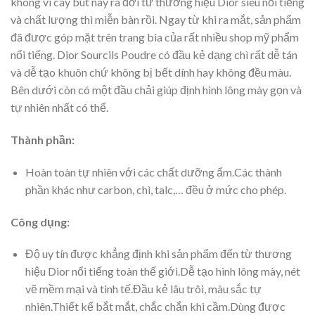
không vì cây bút này ra đời từ thương hiệu Dior siêu nổi tiếng
và chất lượng thì miễn bàn rồi. Ngay từ khi ra mắt, sản phẩm
đã được góp mặt trên trang bìa của rất nhiều shop mỹ phẩm
nổi tiếng. Dior Sourcils Poudre có đầu kẻ dạng chì rất dễ tán
và dễ tạo khuôn chứ không bị bết dính hay không đều màu.
Bên dưới còn có một đầu chải giúp định hình lông mày gọn và
tự nhiên nhất có thể.
Thành phần:
Hoàn toàn tự nhiên với các chất dưỡng ẩm.Các thành
phần khác như carbon, chì, talc,… đều ở mức cho phép.
Công dụng:
Độ uy tín được khẳng định khi sản phẩm đến từ thương
hiệu Dior nổi tiếng toàn thế giới.Dễ tạo hình lông mày, nét
vẽ mềm mại và tinh tế.Đầu kẻ lâu trôi, màu sắc tự
nhiên.Thiết kế bắt mắt, chắc chắn khi cầm.Dùng được