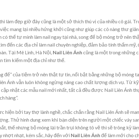
hì làm đẹp giờ đây cũng là một sở thích thú vị của nhiều cô gái. T
à việc mang lại nhiều hứng khởi cũng như giúp các cô nàng thư giãn
 có thể tự mình làm nail ngay tại nhà, song để bộ móng trở nên th
 tìm đến các địa chỉ làm nail chuyên nghiệp, đảm bảo tính thẩm mỹ,
oàn. Tại Mê Linh, Hà Nội,
Nail Liên Ánh‎
cũng là một trong những c
 tìm kiếm một địa chỉ như thế.
 đế” của tiệm trở nên thật tự tin, nổi bật bằng những bộ móng t
Liên Ánh vẫn luôn không ngừng nâng cao chất lượng dịch vụ. Từ kỹ
cập nhật các mẫu nail mới nhất, tất cả đều được Nail Liên Ánh th
ch hàng”.
 hiện bởi tay thợ lành nghề, chắc chắn rằng Nail Liên Ánh sẽ ma
ợng. Thử hình dung xem khi bạn diện trên người một chiếc váy sa
ắt, thế nhưng bộ móng lại trần trụi không tô vẽ thì sẽ trông kỳ là
ay nhợt nhạt, kém sắc, hãy đến với
Nail Liên Ánh
để làm mới cho ch