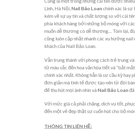
Cũng là một trong những cái tên được nhiều
Linh, Hà Nội,
Nail Bảo Loan
chính xác là sự
kém về sự uy tín và chất lượng so với cái tê
phía khách hàng bởi những bộ móng với cách 
muốn dễ thương có dễ thương… Tóm lại, địa c
cũng luôn cập nhật nhanh các xu hướng nail 
khách của
Nail Bảo Loan.
Vẫn trung thành với phong cách trẻ trung v
từ màu sắc đến hoa văn họa tiết và ”bắt mắt,
chính xác nhất. Không hẳn là sự cầu kỳ hay 
đơn giản mà tinh tế được tạo nên từ đôi bàn
để thu hút mọi ánh nhìn và
Nail Bảo Loan
đã
Với mức giá cả phải chăng, dịch vụ tốt, phụ
đến một vẻ đẹp thật sự cuốn hút cho bộ món
THÔNG TIN LIÊN HỆ: