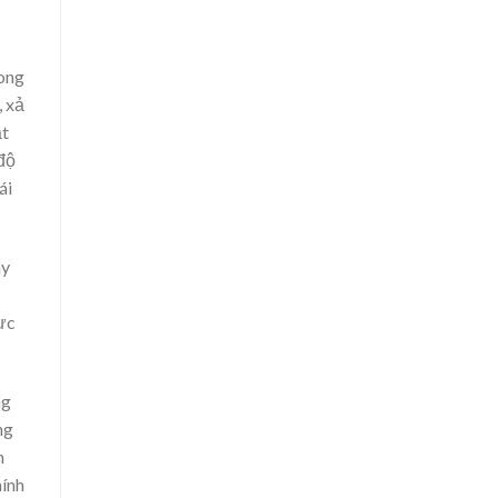
rong
, xả
ật
 độ
ái
ay
ực
ng
ng
m
ính