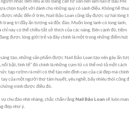
 người nhắc đến nếu ai đó đang cần tư vấn nên làm nail ở đâu Mê
 lựa chọn tuyệt vời dành cho những quý cô sành điệu. Không hề thu
n được nhắc đến ở trên,
Nail Bảo Loan cũng lấy được sự hài lòng 
trang trí đầy ấn tượng và độc đáo. Muốn long lanh có long lanh,
hỉ này có thể chiều tất sở thích của các nàng. Bên cạnh đó, tiệm
đang được lòng giới trẻ và đây chính là một trong những điểm hút
à sáng tạo, những sản phẩm được Nail Bảo Loan
tạo nên gây ấn t
 nổi bật, tinh tế” đó chính là những cụm từ có thể mô tả một cách
phức tạp rườm rà mới có thể tạo nên đỉnh cao của cái đẹp mà chín
 tay của một người thợ tâm huyết, yêu nghề, bấy nhiêu thôi cũng 
 chứng minh được điều đó.
c vụ chu đáo nhẹ nhàng, chắc chắn rằng
Nail Bảo Loan
sẽ luôn ma
g đẹp như ý.