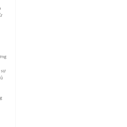
a
từ
ượng
h sự
đủ
ng