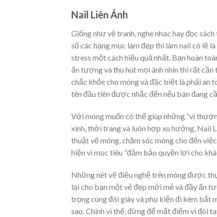
Nail Liên Ánh‎
Giống như vẽ tranh, nghe nhạc hay đọc sách t
số các hạng mục làm đẹp thì làm nail có lẽ l
stress một cách hiệu quả nhất. Bạn hoàn toàn
ấn tượng và thu hút mọi ánh nhìn thì rất cần
chắc khỏe cho móng và đặc biệt là phải an t
tên đầu tiên được nhắc đến nếu bạn đang cần
Với mong muốn có thể giúp những ”vị thượng
xinh, thời trang và luôn hợp xu hướng,
Nail 
thuật vẽ móng, chăm sóc móng cho đến việc 
hiện vì mục tiêu ”đảm bảo quyền lợi cho khá
Những nét vẽ điệu nghệ trên móng được thực
lại cho bạn một vẻ đẹp mới mẻ và đầy ấn tư
trọng cùng đôi giày và phụ kiện đi kèm bắt m
sao. Chính vì thế, đừng để mất điểm vì đôi t