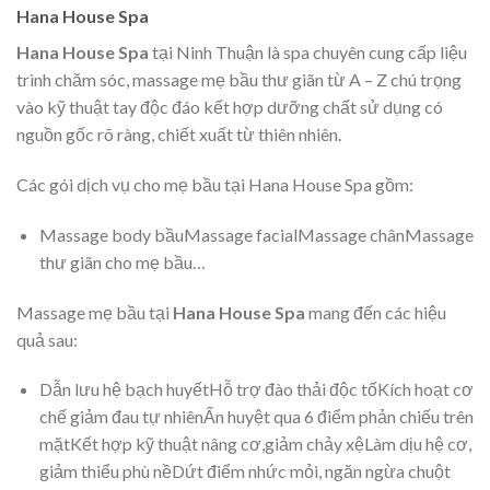
Hana House Spa
Hana House Spa
tại Ninh Thuận là spa chuyên cung cấp liệu
trình chăm sóc, massage mẹ bầu thư giãn từ A – Z chú trọng
vào kỹ thuật tay độc đáo kết hợp dưỡng chất sử dụng có
nguồn gốc rõ ràng, chiết xuất từ thiên nhiên.
Các gói dịch vụ cho mẹ bầu tại Hana House Spa gồm:
Massage body bầuMassage facialMassage chânMassage
thư giãn cho mẹ bầu…
Massage mẹ bầu tại
Hana House Spa
mang đến các hiệu
quả sau:
Dẫn lưu hệ bạch huyếtHỗ trợ đào thải độc tốKích hoạt cơ
chế giảm đau tự nhiênẤn huyệt qua 6 điểm phản chiếu trên
mặtKết hợp kỹ thuật nâng cơ,giảm chảy xệLàm dịu hệ cơ,
giảm thiểu phù nềDứt điểm nhức mỏi, ngăn ngừa chuột