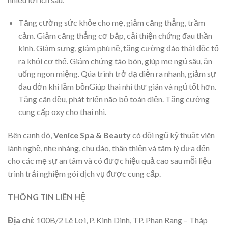
Tăng cường sức khỏe cho mẹ, giảm căng thẳng, trầm
cảm. Giảm căng thẳng cơ bắp, cải thiện chứng đau thần
kinh. Giảm sưng, giảm phù nề, tăng cường đào thải độc tố
ra khỏi cơ thể. Giảm chứng táo bón, giúp mẹ ngủ sâu, ăn
uống ngon miệng. Qúa trình trở dạ diễn ra nhanh, giảm sự
đau đớn khi lầm bồnGiúp thai nhi thư giãn và ngủ tốt hơn.
Tăng cân đều, phát triển não bộ toàn diện. Tăng cường
cung cấp oxy cho thai nhi.
Bên cạnh đó,
Venice Spa & Beauty
có đội ngũ kỹ thuật viên
lành nghề, nhẹ nhàng, chu đáo, thân thiện và tâm lý đưa đến
cho các mẹ sự an tâm và có được hiệu quả cao sau mỗi liệu
trình trải nghiệm gói dịch vụ được cung cấp.
THÔNG TIN LIÊN HỆ
Địa chỉ
: 100B/2 Lê Lợi, P. Kinh Dinh, TP. Phan Rang – Tháp