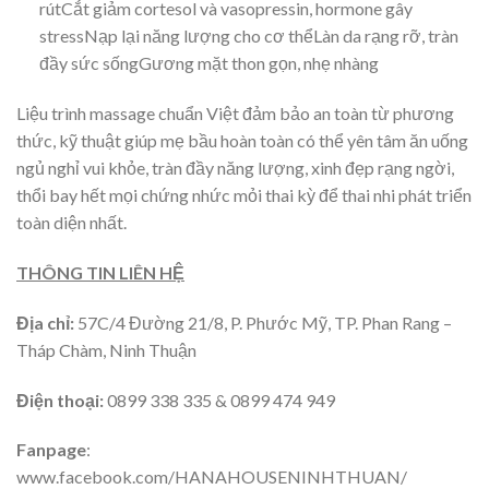
rútCắt giảm cortesol và vasopressin, hormone gây
stressNạp lại năng lượng cho cơ thểLàn da rạng rỡ, tràn
đầy sức sốngGương mặt thon gọn, nhẹ nhàng
Liệu trình massage chuẩn Việt đảm bảo an toàn từ phương
thức, kỹ thuật giúp mẹ bầu hoàn toàn có thể yên tâm ăn uống
ngủ nghỉ vui khỏe, tràn đầy năng lượng, xinh đẹp rạng ngời,
thổi bay hết mọi chứng nhức mỏi thai kỳ để thai nhi phát triển
toàn diện nhất.
THÔNG TIN LIÊN HỆ
Địa chỉ:
57C/4 Đường 21/8, P. Phước Mỹ, TP. Phan Rang –
Tháp Chàm, Ninh Thuận
Điện thoại:
0899 338 335 & 0899 474 949
Fanpage
:
www.facebook.com/HANAHOUSENINHTHUAN/