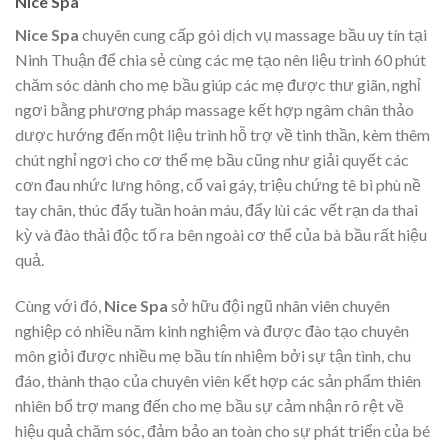
Nice Spa
Nice Spa
chuyên cung cấp gói dịch vụ massage bầu uy tín tại
Ninh Thuận để chia sẻ cùng các mẹ tạo nên liệu trình 60 phút
chăm sóc dành cho mẹ bầu giúp các mẹ được thư giãn, nghỉ
ngơi bằng phương pháp massage kết hợp ngâm chân thảo
dược hướng đến một liệu trình hỗ trợ về tinh thần, kèm thêm
chút nghỉ ngơi cho cơ thể mẹ bầu cũng như giải quyết các
cơn đau nhức lưng hông, cổ vai gáy, triệu chứng tê bì phù nề
tay chân, thúc đẩy tuần hoàn máu, đẩy lùi các vết rạn da thai
kỳ và đào thải độc tố ra bên ngoài cơ thể của bà bầu rất hiệu
quả.
Cùng với đó,
Nice Spa
sở hữu đội ngũ nhân viên chuyên
nghiệp có nhiều năm kinh nghiệm và được đào tạo chuyên
môn giỏi được nhiều mẹ bầu tín nhiệm bởi sự tận tình, chu
đáo, thành thạo của chuyên viên kết hợp các sản phẩm thiên
nhiên bổ trợ mang đến cho mẹ bầu sự cảm nhận rõ rệt về
hiệu quả chăm sóc, đảm bảo an toàn cho sự phát triển của bé