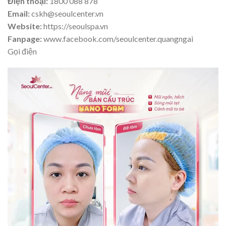
Điện thoại:
1800 088 878
Email:
cskh@seoulcenter.vn
Website:
https://seoulspa.vn
Fanpage:
www.facebook.com/seoulcenter.quangngai
Gọi điện