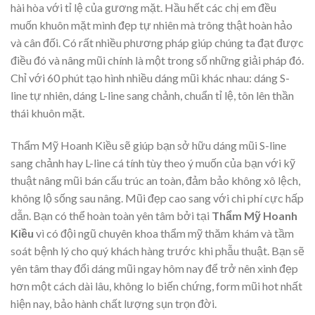
hài hòa với tỉ lệ của gương mặt. Hầu hết các chị em đều
muốn khuôn mặt mình đẹp tự nhiên mà trông thật hoàn hảo
và cân đối. Có rất nhiều phương pháp giúp chúng ta đạt được
điều đó và nâng mũi chính là một trong số những giải pháp đó.
Chỉ với 60 phút tạo hình nhiều dáng mũi khác nhau: dáng S-
line tự nhiên, dáng L-line sang chảnh, chuẩn tỉ lệ, tôn lên thần
thái khuôn mặt.
Thẩm Mỹ Hoanh Kiều sẽ giúp bạn sở hữu dáng mũi S-line
sang chảnh hay L-line cá tính tùy theo ý muốn của bạn với kỹ
thuật nâng mũi bán cấu trúc an toàn, đảm bảo không xô lệch,
không lộ sống sau nâng. Mũi đẹp cao sang với chi phí cực hấp
dẫn. Bạn có thể hoàn toàn yên tâm bởi tại
Thẩm Mỹ Hoanh
Kiều
vì có đội ngũ chuyên khoa thẩm mỹ thăm khám và tầm
soát bệnh lý cho quý khách hàng trước khi phẫu thuật. Bạn sẽ
yên tâm thay đổi dáng mũi ngay hôm nay để trở nên xinh đẹp
hơn một cách dài lâu, không lo biến chứng, form mũi hot nhất
hiện nay, bảo hành chất lượng sụn trọn đời.