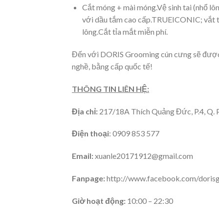
Cắt móng + mài móng.Vệ sinh tai (nhổ lô
với dầu tắm cao cấp.TRUEICONIC; vắt tu
lông.Cắt tỉa mắt miễn phí.
Đến với DORIS Grooming cún cưng sẽ được c
nghề, bằng cấp quốc tế!
THÔNG TIN LIÊN HỆ:
Địa chỉ:
217/18A Thích Quảng Đức, P.4, Q.
Điện thoại
: 0909 853 577
Email:
xuanle20171912@gmail.com
Fanpage:
http://www.facebook.com/doris
Giờ hoạt động:
10:00 – 22:30