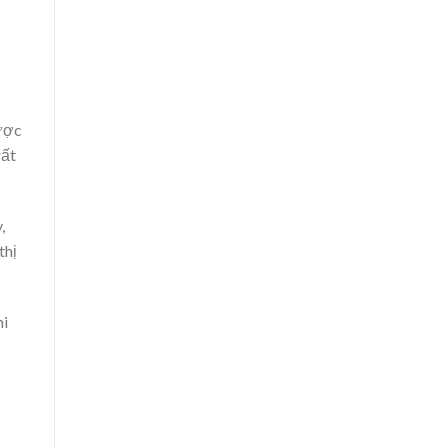
được
rất
,
thị
hi