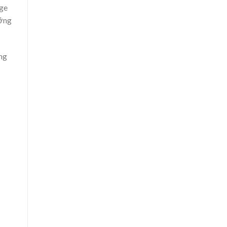
age
ưỡng
ng