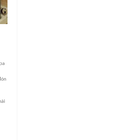
spa
đón
mài