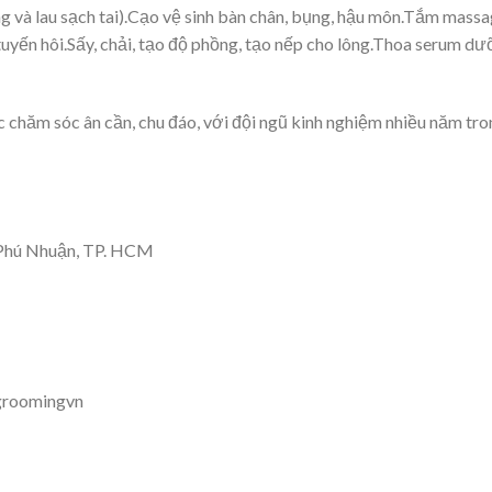
ng và lau sạch tai).Cạo vệ sinh bàn chân, bụng, hậu môn.Tắm mass
yến hôi.Sấy, chải, tạo độ phồng, tạo nếp cho lông.Thoa serum d
hăm sóc ân cần, chu đáo, với đội ngũ kinh nghiệm nhiều năm tro
 Phú Nhuận, TP. HCM
groomingvn