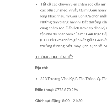
Tất cả các chuyên viên chăm sóc của
mr
các bạn cún mèo, vì vậy tại
mr.Gâu
hoàn 
lông khác nhau, mrGâu luôn lựa chọn nh
Những tình trạng, hành vi bất thường củ
cùng chăm sóc. Đến lịch làm đẹp định kỳ m
tận nhà do nhân viên của
mr.Gâu
trực tiế
(8.000đ/1km) nhằm gắn kết giữa Gâu với 
trường ở riêng biệt, máy lạnh, sạch sẽ. 
THÔNG TIN LIÊN HỆ:
Địa chỉ:
223 Trương Vĩnh Ký, P. Tân Thành, Q. T
Điện thoại:
0778 870 296
Giờ hoạt động:
8:00 – 21:30