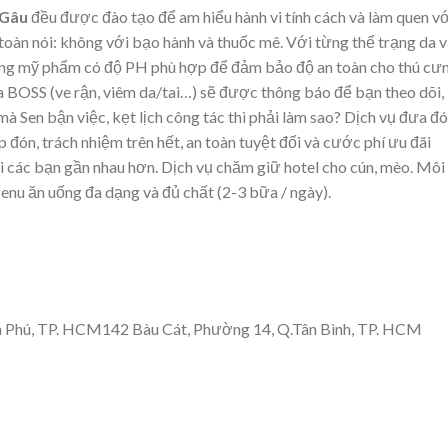
 Gâu
đều được đào tạo để am hiểu hành vi tính cách và làm quen vớ
toàn nói: không với bạo hành và thuốc mê. Với từng thể trạng da v
ững mỹ phẩm có độ PH phù hợp để đảm bảo độ an toàn cho thú cưn
a BOSS (ve rận, viêm da/tai…)
sẽ được thông báo để bạn theo dõi,
à Sen bận việc, kẹt lịch công tác thì phải làm sao? Dịch vụ đưa đ
p đón, trách nhiệm trên hết, an toàn tuyệt đối và cước phí ưu đãi
các bạn gần nhau hơn. Dịch vụ chăm giữ hotel cho cún, mèo. Môi
Menu ăn uống đa dạng và đủ chất (2-3 bữa / ngày).
ân Phú, TP. HCM142 Bàu Cát, Phường 14, Q.Tân Bình, TP. HCM