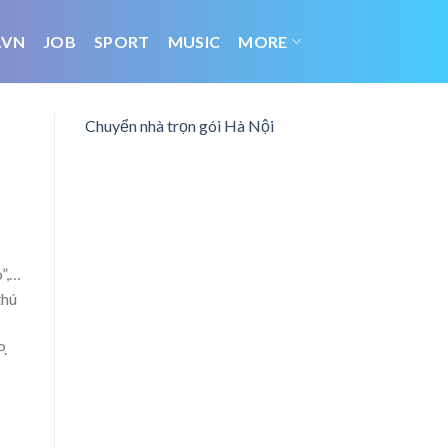
.VN
JOB
SPORT
MUSIC
MORE
Chuyển nhà trọn gói Hà Nội
o”,…
thú
P.