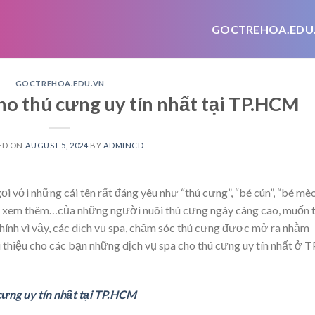
GOCTREHOA.EDU
GOCTREHOA.EDU.VN
ho thú cưng uy tín nhất tại TP.HCM
ED ON
AUGUST 5, 2024
BY
ADMINCD
i với những cái tên rất đáng yêu như “thú cưng”, “bé cún”, “bé mè
 xem thêm…
của những người nuôi thú cưng ngày càng cao, muốn 
hính vì vậy, các dịch vụ spa, chăm sóc thú cưng được mở ra nhằm
 thiệu cho các bạn những dịch vụ spa cho thú cưng uy tín nhất ở T
cưng uy tín nhất tại TP.HCM