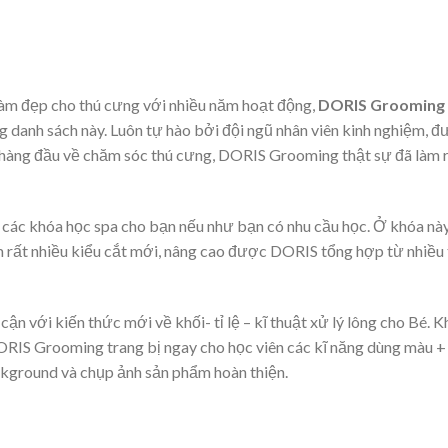
làm đẹp cho thú cưng với nhiều năm hoạt động,
DORIS Grooming
g danh sách này. Luôn tự hào bởi đội ngũ nhân viên kinh nghiệm, 
 hàng đầu về chăm sóc thú cưng, DORIS Grooming thật sự đã làm 
 các khóa học spa cho bạn nếu như bạn có nhu cầu học. Ở khóa này
m rất nhiều kiểu cắt mới, nâng cao được DORIS tổng hợp từ nhiều 
n với kiến thức mới về khối- tỉ lệ – kĩ thuật xử lý lông cho Bé. K
DORIS Grooming trang bị ngay cho học viên các kĩ năng dùng màu +
ackground và chụp ảnh sản phẩm hoàn thiện.