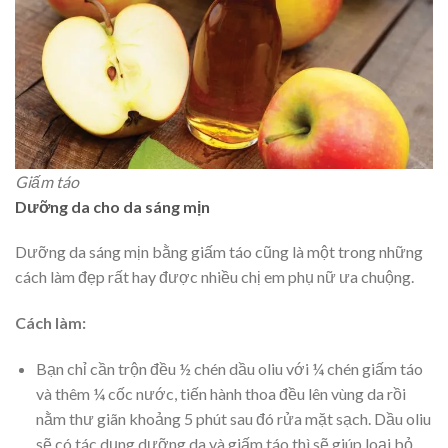
Giấm táo
Dưỡng da cho da sáng mịn
Dưỡng da sáng mịn bằng giấm táo cũng là một trong những
cách làm đẹp rất hay được nhiều chị em phụ nữ ưa chuộng.
Cách làm:
Bạn chỉ cần trộn đều ½ chén dầu oliu với ¼ chén giấm táo
và thêm ¼ cốc nước, tiến hành thoa đều lên vùng da rồi
nằm thư giãn khoảng 5 phút sau đó rửa mặt sạch. Dầu oliu
sẽ có tác dụng dưỡng da và giấm táo thì sẽ giúp loại bỏ