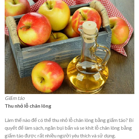
Giấm táo
Thu nhỏ lỗ chân lông
Làm thế nào để có thể thu nhỏ lỗ chân lông bằng giấm táo? Bí
quyết để làm sạch, ngăn bụi bẩn và se khít lỗ chân lông bằng
giấm táo được rất nhiều người yêu thích và sử dụng.