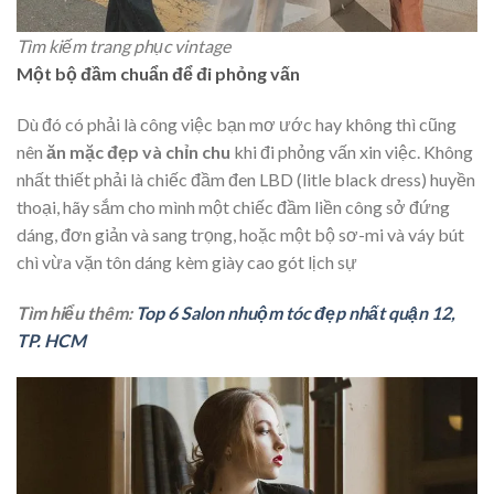
Tìm kiếm trang phục vintage
Một bộ đầm chuẩn để đi phỏng vấn
Dù đó có phải là công việc bạn mơ ước hay không thì cũng
nên
ăn mặc đẹp và chỉn chu
khi đi phỏng vấn xin việc. Không
nhất thiết phải là chiếc đầm đen LBD (litle black dress) huyền
thoại, hãy sắm cho mình một chiếc đầm liền công sở đứng
dáng, đơn giản và sang trọng, hoặc một bộ sơ-mi và váy bút
chì vừa vặn tôn dáng kèm giày cao gót lịch sự
Tìm hiểu thêm:
Top 6 Salon nhuộm tóc đẹp nhất quận 12,
TP. HCM