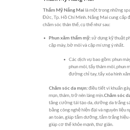
Thẩm Mỹ Nắng Mai
là một trong những spa
Đức, Tp. Hồ Chí Minh. Nắng Mai cung cấp đ
chăm sóc thân thể, cụ thể như sau:
Phun xăm thẩm mỹ:
sử dụng kỹ thuật ph
cặp mày, bờ môi và cặp mí ưng ý nhất.
Các dịch vụ bao gồm: phun mày 
phun môi, tẩy thâm môi, phun m
đường chỉ tay, tẩy xóa hình xă
Chăm sóc da mụn:
điều tiết vi khuẩn gâ
mụn, thâm, trở nên láng mịn.
Chăm sóc d
tăng cường tái tạo da, dưỡng da trắng s
bằng công nghệ hiện đại và nguyên liệu n
an toàn, giúp tắm dưỡng, tắm trắng hiệu 
giúp cơ thể khỏe mạnh, thư giãn.