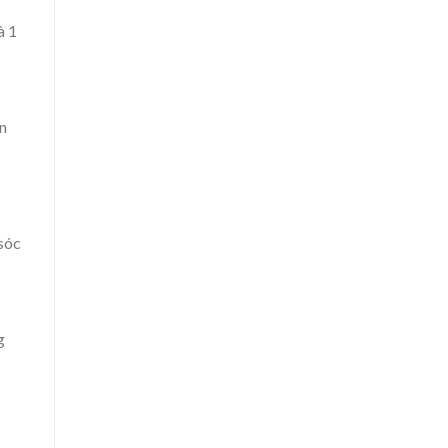
à 1
en
sóc
g