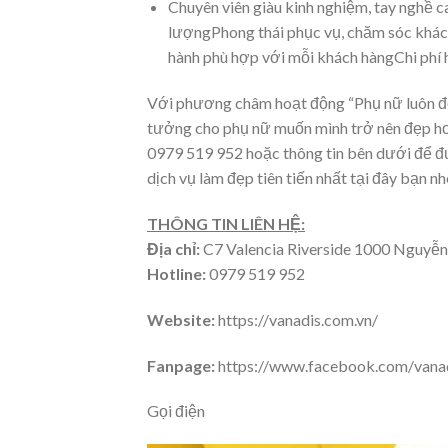
Chuyên viên giàu kinh nghiệm, tay nghề c
lượngPhong thái phục vụ, chăm sóc khách
hành phù hợp với mỗi khách hàngChi phí 
Với phương châm hoạt động “Phụ nữ luôn đẹp
tưởng cho phụ nữ muốn mình trở nên đẹp hơn
0979 519 952 hoặc thông tin bên dưới để đư
dịch vụ làm đẹp tiên tiến nhất tại đây bạn nh
THÔNG TIN LIÊN HỆ:
Địa chỉ:
C7 Valencia Riverside 1000 Nguyễn
Hotline:
0979 519 952
Website:
https://vanadis.com.vn/
Fanpage:
https://www.facebook.com/vanad
Gọi điện