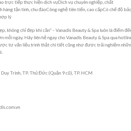
ao trực tiếp thực hiện dịch vụDịch vụ chuyên nghiệp, chất
 hàng tận tình, chu đáoCông nghệ tiên tiến, cao cấpCó chế độ bả
hợp lý
, không chỉ đẹp khi cần” – Vanadis Beauty & Spa luôn là điểm đến
 mỗi ngày. Hãy liên hệ ngay cho Vanadis Beauty & Spa qua hotlin
ợc tư vấn liệu trình thật chi tiết cũng như được trải nghiệm nhữ
é.
 Duy Trinh, TP. Thủ Đức (Quận 9 cũ), TP. HCM
is.com.vn