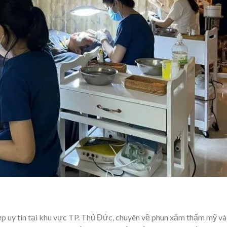
đẹp uy tín tại khu vực TP. Thủ Đức, chuyên về phun xăm thẩm mỹ và