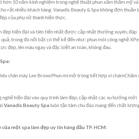
ã có hơn 10 năm kinh nghiệm trong nghệ thuật phun xăm thẩm mỹ và
cho rất nhiều khách hàng. Vanadis Beauty & Spa không đơn thuần l
đẹp của phụ nữ thành hiện thực.
 đẹp hiện đại và tiên tiến nhất được cập nhật thường xuyên, đáp
ệu quả, trong đó nổi bật có thể kể đến như: phun môi công nghệ XP
ực đẹp, lên màu ngay và đặc biệt an toàn, không đau.
 Spa:
thêu chân mày Lee BrowsPhun mí mở tròng kết hợp vi chạmChăm 
 nghệ hiện đại vào quy trình làm đẹp, cập nhật các xu hướng mới
ại
Vanadis Beauty Spa
luôn tận tâm chu đáo mang đến chất lượn
 của một spa làm đẹp uy tín hàng đầu TP. HCM: