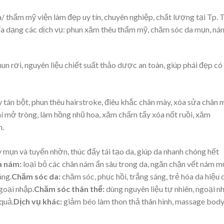
/ thẩm mỹ viện làm đẹp uy tín, chuyên nghiệp, chất lượng tại Tp. 
a dạng các dịch vụ: phun xăm thêu thẩm mỹ, chăm sóc da mụn, ná
un rơi, nguyên liệu chiết suất thảo dược an toàn, giúp phái đẹp có
tán bột, phun thêu hairstroke, điêu khắc chân mày, xóa sửa chân 
í mở tròng, làm hồng nhũ hoa, xăm chấm tẩy xóa nốt ruồi, xăm
m.
y mụn và tuyến nhờn, thúc đẩy tái tạo da, giúp da nhanh chóng hết
a nám:
loại bỏ các chân nám ẩn sâu trong da, ngăn chặn vết nám m
áng.
Chăm sóc da:
chăm sóc, phục hồi, trắng sáng, trẻ hóa da hiệu 
goại nhập.
Chăm sóc thân thể:
dùng nguyên liệu tự nhiên, ngoại n
quả.
Dịch vụ khác:
giảm béo làm thon thả thân hình, massage bod