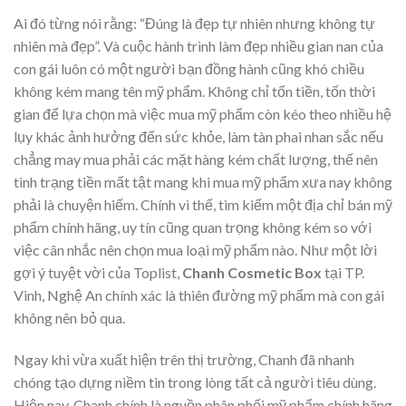
Ai đó từng nói rằng: “Đúng là đẹp tự nhiên nhưng không tự
nhiên mà đẹp”. Và cuộc hành trình làm đẹp nhiều gian nan của
con gái luôn có một người bạn đồng hành cũng khó chiều
không kém mang tên mỹ phẩm. Không chỉ tốn tiền, tốn thời
gian để lựa chọn mà việc mua mỹ phẩm còn kéo theo nhiều hệ
lụy khác ảnh hưởng đến sức khỏe, làm tàn phai nhan sắc nếu
chẳng may mua phải các mặt hàng kém chất lượng, thế nên
tình trạng tiền mất tật mang khi mua mỹ phẩm xưa nay không
phải là chuyện hiếm. Chính vì thế, tìm kiếm một địa chỉ bán mỹ
phẩm chính hãng, uy tín cũng quan trọng không kém so với
việc cân nhắc nên chọn mua loại mỹ phẩm nào. Như một lời
gợi ý tuyệt vời của Toplist,
Chanh Cosmetic Box
tại TP.
Vinh, Nghệ An chính xác là thiên đường mỹ phẩm mà con gái
không nên bỏ qua.
Ngay khi vừa xuất hiện trên thị trường, Chanh đã nhanh
chóng tạo dựng niềm tin trong lòng tất cả người tiêu dùng.
Hiện nay, Chanh chính là nguồn phân phối mỹ phẩm chính hãng