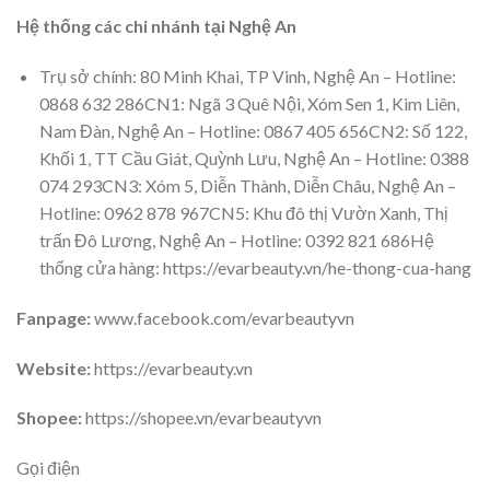
Hệ thống các chi nhánh tại Nghệ An
Trụ sở chính: 80 Minh Khai, TP Vinh, Nghệ An – Hotline:
0868 632 286CN1: Ngã 3 Quê Nội, Xóm Sen 1, Kim Liên,
Nam Đàn, Nghệ An – Hotline: 0867 405 656CN2: Số 122,
Khối 1, TT Cầu Giát, Quỳnh Lưu, Nghệ An – Hotline: 0388
074 293CN3: Xóm 5, Diễn Thành, Diễn Châu, Nghệ An –
Hotline: 0962 878 967CN5: Khu đô thị Vườn Xanh, Thị
trấn Đô Lương, Nghệ An – Hotline: 0392 821 686Hệ
thống cửa hàng: https://evarbeauty.vn/he-thong-cua-hang
Fanpage:
www.facebook.com/evarbeautyvn
Website:
https://evarbeauty.vn
Shopee:
https://shopee.vn/evarbeautyvn
Gọi điện