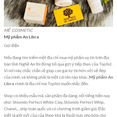
MẾ COSMETIC
Mỹ phẩm An Libra
Gọi điện
Nếu đang tìm kiếm một địa chỉ mua mỹ phẩm uy tín trên địa
bàn tỉnh Nghệ An thì đừng bỏ qua gợi ý tiếp theo của Toplist.
Vì nơi này chắc chắn sẽ giúp con gái tự tin hơn với vẻ đẹp
của mình, và không phải là một cái tên nào khác,
Mỹ phẩm An
Libra
chính là địa chỉ mà Toplist muốn nhắc đến.
Shop có nhiều mẫu mã, sản phẩm đa dạng, nổi tiếng hiện nay
như: Shiseido Perfect White Clay, Shiseido Perfect Whip,
Chanel,…ship toàn quốc và có chương trình giảm giá. Đặc
biệt là giờ mở của của Shop khá là thoải mái, phù hợp cho