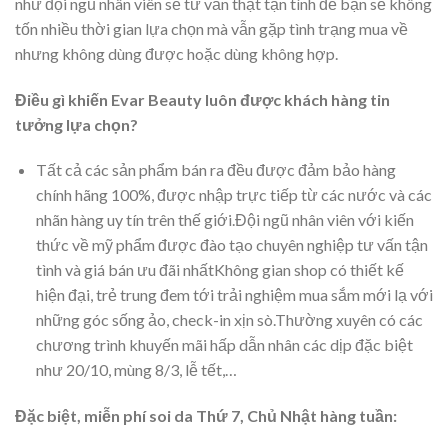
như đội ngũ nhân viên sẽ tư vấn thật tận tình để bạn sẽ không
tốn nhiều thời gian lựa chọn mà vẫn gặp tình trạng mua về
nhưng không dùng được hoặc dùng không hợp.
Điều gì khiến Evar Beauty luôn được khách hàng tin
tưởng lựa chọn?
Tất cả các sản phẩm bán ra đều được đảm bảo hàng
chính hãng 100%, được nhập trực tiếp từ các nước và các
nhãn hàng uy tín trên thế giới.Đội ngũ nhân viên với kiến
thức về mỹ phẩm được đào tạo chuyên nghiệp tư vấn tận
tình và giá bán ưu đãi nhấtKhông gian shop có thiết kế
hiện đại, trẻ trung đem tới trải nghiệm mua sắm mới lạ với
những góc sống ảo, check-in xịn sò.Thường xuyên có các
chương trình khuyến mãi hấp dẫn nhân các dịp đặc biệt
như 20/10, mùng 8/3, lễ tết,…
Đặc biệt, miễn phí soi da Thứ 7, Chủ Nhật hàng tuần: