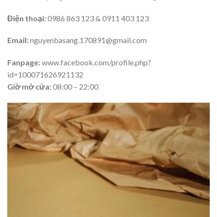
Điện thoại:
0986 863 123 & 0911 403 123
Email:
nguyenbasang.170891@gmail.com
Fanpage:
www.facebook.com/profile.php?
id=100071626921132
Giờ mở cửa:
08:00 – 22:00