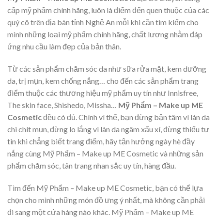
cấp mỹ phẩm chính hãng, luôn là điểm đến quen thuộc của các
quý cô trên địa bàn tỉnh Nghệ An mỗi khi cần tìm kiếm cho
mình những loại mỹ phẩm chính hãng, chất lượng nhằm đáp
ứng nhu cầu làm đẹp của bản thân.
Từ các sản phẩm chăm sóc da như sữa rửa mặt, kem dưỡng
da, trị mụn, kem chống nắng… cho đến các sản phẩm trang
điểm thuộc các thương hiệu mỹ phẩm uy tín như Innisfree,
The skin face, Shishedo, Missha…
Mỹ Phẩm – Make up ME
Cosmetic
đều có đủ. Chính vì thế, bạn đừng bận tâm vì làn da
chi chít mụn, đừng lo lắng vì làn da ngâm xấu xí, đừng thiếu tự
tin khi chẳng biết trang điểm, hãy tận hưởng ngày hè đầy
nắng cùng Mỹ Phẩm – Make up ME Cosmetic và những sản
phẩm chăm sóc, tân trang nhan sắc uy tín, hàng đầu.
Tìm đến Mỹ Phẩm – Make up ME Cosmetic, bạn có thể lựa
chọn cho mình những món đồ ưng ý nhất, mà không cần phải
đi sang một cửa hàng nào khác. Mỹ Phẩm – Make up ME