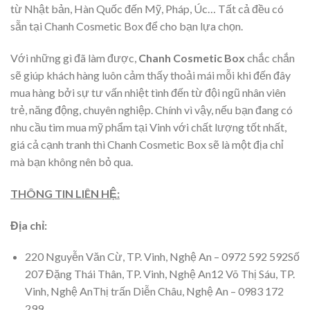
từ Nhật bản, Hàn Quốc đến Mỹ, Pháp, Úc… Tất cả đều có
sẵn tại Chanh Cosmetic Box để cho bạn lựa chọn.
Với những gì đã làm được,
Chanh Cosmetic Box
chắc chắn
sẽ giúp khách hàng luôn cảm thấy thoải mái mỗi khi đến đây
mua hàng bởi sự tư vấn nhiệt tình đến từ đội ngũ nhân viên
trẻ, năng động, chuyên nghiệp. Chính vì vậy, nếu bạn đang có
nhu cầu tìm mua mỹ phẩm tại Vinh với chất lượng tốt nhất,
giá cả cạnh tranh thì Chanh Cosmetic Box sẽ là một địa chỉ
mà bạn không nên bỏ qua.
THÔNG TIN LIÊN HỆ:
Địa chỉ:
220 Nguyễn Văn Cừ, TP. Vinh, Nghệ An – 0972 592 592Số
207 Đặng Thái Thân, TP. Vinh, Nghệ An12 Võ Thị Sáu, TP.
Vinh, Nghệ AnThị trấn Diễn Châu, Nghệ An – 0983 172
299