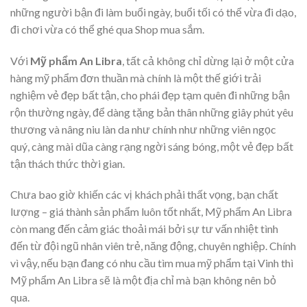
những người bận đi làm buổi ngày, buổi tối có thể vừa đi dạo,
đi chơi vừa có thể ghé qua Shop mua sắm.
Với
Mỹ phẩm An Libra
, tất cả không chỉ dừng lại ở một cửa
hàng mỹ phẩm đơn thuần mà chính là một thế giới trải
nghiệm vẻ đẹp bất tận, cho phái đẹp tạm quên đi những bận
rộn thường ngày, để dàng tặng bản thân những giây phút yêu
thương và nâng niu làn da như chính như những viên ngọc
quý, càng mài dũa càng rạng ngời sáng bóng, một vẻ đẹp bất
tận thách thức thời gian.
Chưa bao giờ khiến các vị khách phải thất vọng, bạn chất
lượng – giá thành sản phẩm luôn tốt nhất, Mỹ phẩm An Libra
còn mang đến cảm giác thoải mái bởi sự tư vấn nhiệt tình
đến từ đội ngũ nhân viên trẻ, năng động, chuyên nghiệp. Chính
vì vậy, nếu bạn đang có nhu cầu tìm mua mỹ phẩm tại Vinh thì
Mỹ phẩm An Libra sẽ là một địa chỉ mà bạn không nên bỏ
qua.