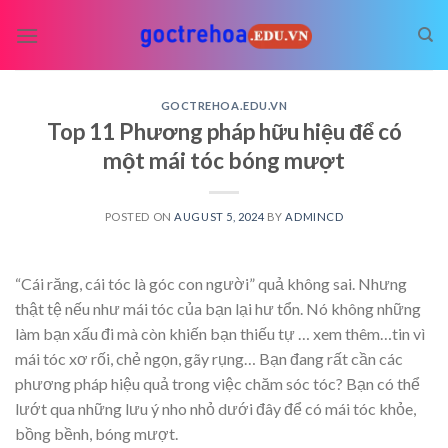
Skip
to
content
GOCTREHOA.EDU.VN
Top 11 Phương pháp hữu hiệu để có
một mái tóc bóng mượt
POSTED ON
AUGUST 5, 2024
BY
ADMINCD
“Cái răng, cái tóc là góc con người” quả không sai. Nhưng
thật tệ nếu như mái tóc của bạn lại hư tổn. Nó không những
làm bạn xấu đi mà còn khiến bạn thiếu tự
… xem thêm…
tin vì
mái tóc xơ rối, chẻ ngọn, gãy rụng… Bạn đang rất cần các
phương pháp hiệu quả trong việc chăm sóc tóc? Bạn có thể
lướt qua những lưu ý nho nhỏ dưới đây để có mái tóc khỏe,
bồng bềnh, bóng mượt.