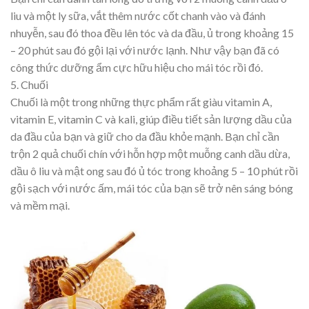
liu và một ly sữa, vắt thêm nước cốt chanh vào và đánh
nhuyễn, sau đó thoa đều lên tóc và da đầu, ủ trong khoảng 15
– 20 phút sau đó gội lại với nước lạnh. Như vậy bạn đã có
công thức dưỡng ẩm cực hữu hiệu cho mái tóc rồi đó.
5. Chuối
Chuối là một trong những thực phẩm rất giàu vitamin A,
vitamin E, vitamin C và kali, giúp điều tiết sản lượng dầu của
da đầu của bạn và giữ cho da đầu khỏe mạnh. Bạn chỉ cần
trộn 2 quả chuối chín với hỗn hợp một muỗng canh dầu dừa,
dầu ô liu và mật ong sau đó ủ tóc trong khoảng 5 – 10 phút rồi
gội sạch với nước ấm, mái tóc của bạn sẽ trở nên sáng bóng
và mềm mại.