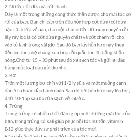
2. Nước cốt dừa và cốt chanh
Đây là một trong những công thức thần dược cho mái tóc xơ
rối của bạn. Bạn chỉ cần trộn đều hỗn hợp cốt dừa (cùi dừa
nạo sạch lớp vỏ nâu, cho một chút nước dừa xay nhuyễn rồi
lấy rây lọc là có cốt dừa nguyên chất) và cốt chanh rồi cho
vào tủ lạnh trong vài giờ. Sau đó bạn lấy hỗn hợp này thoa
đều lên tóc, nhẹ nhàng xoa bóp rồi quấn tóc lại bằng khăn
nóng.Chờ từ 15 – 30 phút sau đó xả sạch tóc và gội lại đầu
bằng một loại dầu gội dịu nhẹ.
3. Bơ
Trộn một lượng bơ chín với 1/2 ly sữa và một muỗng canh
dầu ô liu hoặc dầu hạnh nhân. Sau đó bôi hỗn hợp này lên tóc,
ủ từ 10-15p sau đó rửa sạch với nước.
4. Trứng
Trong trứng có nhiều chất đạm giúp nuôi dưỡng mái tóc của
bạn, trong trứng có kali giúp phục hồi tóc hư tổn, vitamin
B12 giúp thúc đẩy sự phát triển của tóc mới.
Bạn chỉ cần đánh tan lòng đỏ trứng với 2 muỗng canh dầu ô