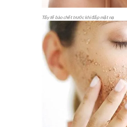
Tẩy tế bào chết trước khi đắp mặt nạ