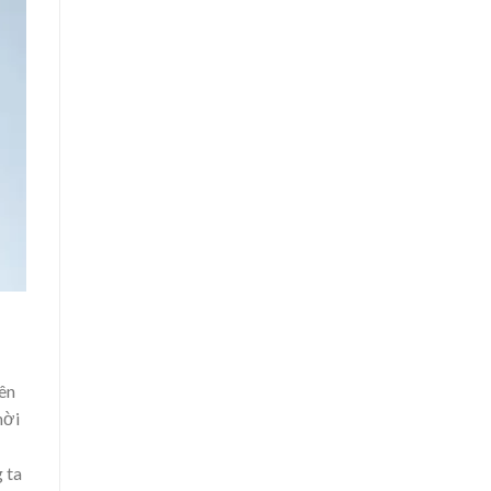
ên
hời
 ta