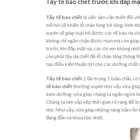
Tẩy tế bào chết trước khi đắp mặ
Tẩy tế bào chết
là việc làm cần thiết đối vớ
mồ hôi sẽ khiến lỗ chân lông bít lông, hình
xuyên sẽ giúp loại bỏ được các tế bào da c
không chỉ ngăn chặn được mụn mà còn giúp l
trước khi đắp mặt nạ, các chị em không nh
còn phải tẩy da chết để lỗ chân lông thông t
tạo điều kiện thuận lợi cho các dưỡng chất
Tẩy tế bào chết
2 lần trong 1 tuần chắc có 
tế bào chết
thường xuyên như vậy vừa giúp
kem dưỡng; vừa giúp chúng ta ngăn ngừa tìn
Chúng ta nên sắp xếp thời gian rõ ràng để lị
nhé. Như vậy, vừa giúp những nàng bận rộn 
đúng đắn và khoa học nhất.