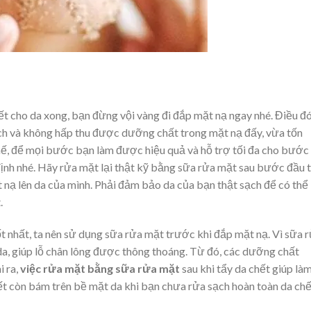
t cho da xong, bạn đừng vội vàng đi đắp mặt nạ ngay nhé. Điều đó
bách và không hấp thu được dưỡng chất trong mặt nạ đấy, vừa tốn
thế, để mọi bước bạn làm được hiệu quả và hỗ trợ tối đa cho bước
định nhé. Hãy rửa mặt lại thật kỹ bằng sữa rửa mặt sau bước đầu 
 nạ lên da của mình. Phải đảm bảo da của bạn thật sạch để có thể
.
t nhất, ta nên sử dụng sữa rửa mặt trước khi đắp mặt nạ. Vì sữa 
 da, giúp lỗ chân lông được thông thoáng. Từ đó, các dưỡng chất
i ra,
việc rửa mặt bằng sữa rửa mặt
sau khi tẩy da chết giúp là
ết còn bám trên bề mặt da khi bạn chưa rửa sạch hoàn toàn da chế