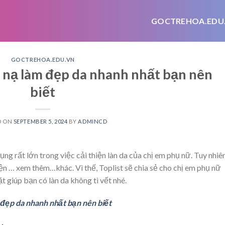
GOCTREHOA.EDU
GOCTREHOA.EDU.VN
nạ làm đẹp da nhanh nhất bạn nên
biết
D ON
SEPTEMBER 5, 2024
BY
ADMINCD
g rất lớn trong việc cải thiện làn da của chị em phụ nữ. Tuy nhiên
yện
… xem thêm…
khác. Vì thế, Toplist sẽ chia sẻ cho chị em phụ nữ
giúp bạn có làn da không tì vết nhé.
đẹp da nhanh nhất bạn nên biết