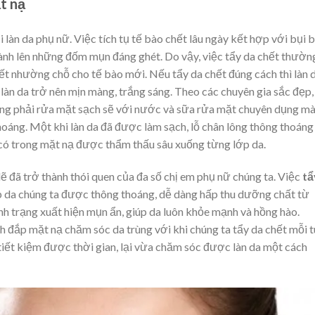
t nạ
i làn da phụ nữ. Việc tích tụ tế bào chết lâu ngày kết hợp với bụi 
 thành lên những đốm mụn đáng ghét. Do vậy, việc tẩy da chết thườn
hết nhường chỗ cho tế bào mới. Nếu
tẩy da chết đúng cách thì làn 
àn da trở nên mịn màng, trắng sáng. Theo các chuyên gia sắc đẹp,
ững phải rửa mặt sạch sẽ với nước và sữa rửa mặt chuyên dụng m
hoáng. Một khi làn da đã được làm sạch, lỗ chân lông thông thoáng
 có trong mặt nạ được thẩm thấu sâu xuống từng lớp da.
lẽ đã trở thành thói quen của đa số chị em phụ nữ chúng ta. Việc
tẩ
 da chúng ta được thông thoáng, dễ dàng hấp thu dưỡng chất từ
h trạng xuất hiện mụn ẩn, giúp da luôn khỏe mạnh và hồng hào.
ch đắp mặt nạ chăm sóc da trùng với khi chúng ta
tẩy da chết
mỗi 
tiết kiệm được thời gian, lại vừa chăm sóc được làn da một cách