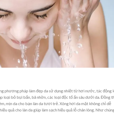
ng phương pháp làm đẹp da sử dụng nhiệt từ hơi nước, tác động l
p loại bỏ bụi bẩn, bã nhờn, các loại độc tố ẩn sâu dưới da. Đồng t
mềm, mịn da cho bạn làn da tươi trẻ. Xông hơi da mặt không chỉ dễ
ệu quả cho làn da giúp làm sạch hiệu quả lỗ chân lông. Như chúng