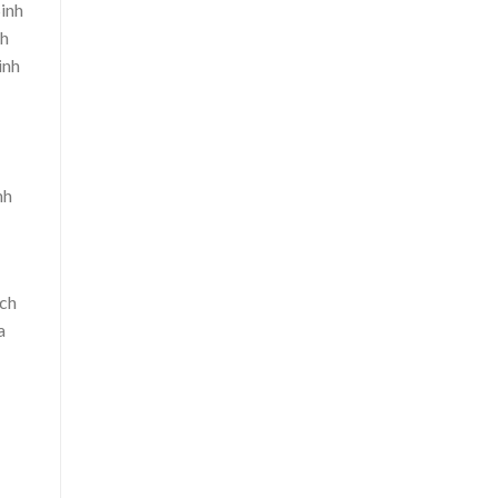
Sinh
nh
inh
nh
ách
a