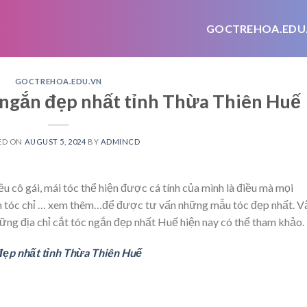
GOCTREHOA.EDU
GOCTREHOA.EDU.VN
c ngắn đẹp nhất tỉnh Thừa Thiên Huế
ED ON
AUGUST 5, 2024
BY
ADMINCD
u cô gái, mái tóc thể hiện được cá tính của mình là điều mà mọi
n tóc chỉ
… xem thêm…
để được tư vấn những mẫu tóc đẹp nhất. V
hững địa chỉ cắt tóc ngắn đẹp nhất Huế hiện nay có thể tham khảo.
 đẹp nhất tỉnh Thừa Thiên Huế