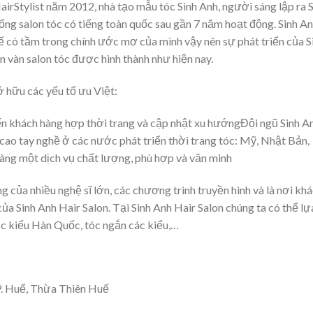
irStylist năm 2012, nhà tạo mẫu tóc Sinh Anh, người sáng lập ra 
hống salon tóc có tiếng toàn quốc sau gần 7 năm hoạt động. Sinh A
ế có tầm trong chính ước mơ của mình vậy nên sự phát triển của S
n vàn salon tóc được hình thành như hiện nay.
ở hữu các yếu tố ưu Việt:
n khách hàng hợp thời trang và cập nhật xu hướngĐội ngũ Sinh A
cao tay nghề ở các nước phát triển thời trang tóc: Mỹ, Nhật Bản,
g một dịch vụ chất lượng, phù hợp và văn minh
ng của nhiều nghệ sĩ lớn, các chương trình truyền hình và là nơi kh
ủa Sinh Anh Hair Salon. Tại Sinh Anh Hair Salon chúng ta có thể lự
óc kiểu Hàn Quốc, tóc ngắn các kiểu,…
P. Huế, Thừa Thiên Huế