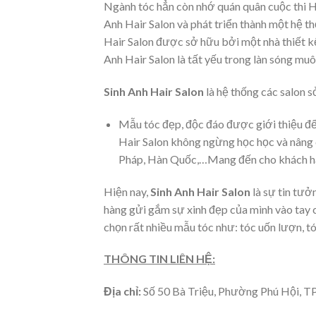
Ngành tóc hẳn còn nhớ quán quân cuộc thi Ha
Anh Hair Salon và phát triển thành một hệ t
Hair Salon được sở hữu bởi một nhà thiết k
Anh Hair Salon là tất yếu trong làn sóng muô
Sinh Anh Hair Salon
là hệ thống các salon s
Mẫu tóc đẹp, độc đáo được giới thiệu đế
Hair Salon không ngừng học học và nâng 
Pháp, Hàn Quốc,…Mang đến cho khách hàn
Hiện nay,
Sinh Anh Hair Salon
là sự tin tưở
hàng gửi gắm sự xinh đẹp của mình vào tay c
chọn rất nhiều mẫu tóc như: tóc uốn lượn, t
THÔNG TIN LIÊN HỆ:
Địa chỉ:
Số 50 Bà Triệu, Phường Phú Hội, T