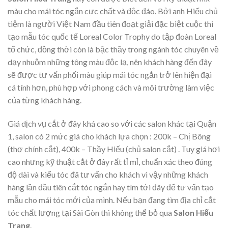
màu cho mái tóc ngắn cực chất và độc đáo. Bởi anh Hiếu chủ
tiệm là người Việt Nam đầu tiên đoạt giải đặc biệt cuộc thi
tạo mẫu tóc quốc tế Loreal Color Trophy do tập đoàn Loreal
tổ chức, đồng thời còn là bậc thầy trong ngành tóc chuyên về
dạy nhuộm những tông màu độc lạ, nên khách hàng đến đây
sẽ được tư vấn phối màu giúp mái tóc ngắn trở lên hiện đại
cá tính hơn, phù hợp với phong cách và môi trường làm việc
của từng khách hàng.
Giá dịch vụ cắt ở đây khá cao so với các salon khác tại Quận
1, salon có 2 mức giá cho khách lựa chọn : 200k – Chị Bông
(thợ chính cắt), 400k – Thầy Hiếu (chủ salon cắt) . Tuy giá hơi
cao nhưng kỹ thuật cắt ở đây rất tỉ mỉ, chuẩn xác theo đúng
độ dài và kiểu tóc đã tư vấn cho khách vì vậy những khách
hàng lần đầu tiên cắt tóc ngắn hay tìm tới đây để tư vấn tạo
mẫu cho mái tóc mới của mình. Nếu bạn đang tìm địa chỉ cắt
tóc chất lượng tại Sài Gòn thì không thể bỏ qua
Salon Hiếu
Trang
.