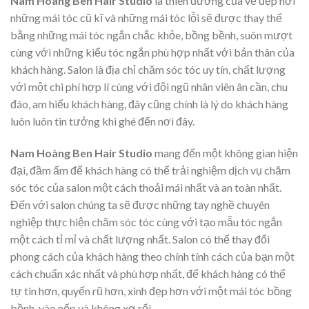
Nam Hoàng Ben Hair Studio
là thiên đường của vẻ đẹp nơi
những mái tóc cũ kĩ và những mái tóc lỗi sẽ được thay thế
bằng những mái tóc ngắn chắc khỏe, bồng bềnh, suôn mượt
cùng với những kiểu tóc ngắn phù hợp nhất với bản thân của
khách hàng. Salon là địa chỉ chăm sóc tóc uy tín, chất lượng
với một chi phí hợp lí cùng với đội ngũ nhân viên ân cần, chu
đáo, am hiểu khách hàng, đây cũng chính là lý do khách hàng
luôn luôn tin tưởng khi ghé đến nơi đây.
Nam Hoàng Ben Hair Studio
mang đến một không gian hiện
đại, đầm ấm để khách hàng có thể trải nghiệm dịch vụ chăm
sóc tóc của salon một cách thoải mái nhất và an toàn nhất.
Đến với salon chúng ta sẽ được những tay nghề chuyên
nghiệp thực hiện chăm sóc tóc cùng với tạo mẫu tóc ngắn
một cách tỉ mỉ và chất lượng nhất.
Salon có thể thay đổi
phong cách của khách hàng theo chính tính cách của bạn một
cách chuẩn xác nhất và phù hợp nhất, để khách hàng có thể
tự tin hơn, quyến rũ hơn, xinh đẹp hơn với một mái tóc bồng
bềnh, vào nếp và không xơ rối.