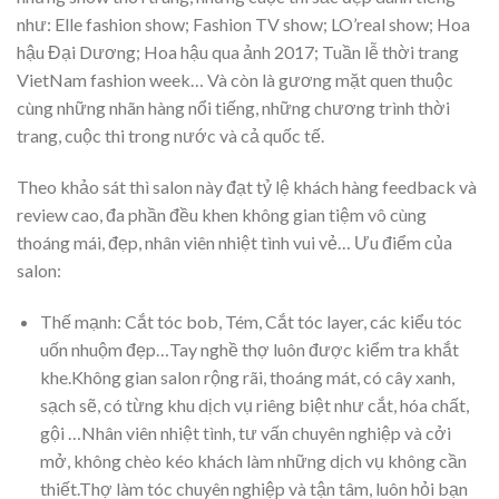
như: Elle fashion show; Fashion TV show; LO’real show; Hoa
hậu Đại Dương; Hoa hậu qua ảnh 2017; Tuần lễ thời trang
VietNam fashion week… Và còn là gương mặt quen thuộc
cùng những nhãn hàng nổi tiếng, những chương trình thời
trang, cuộc thi trong nước và cả quốc tế.
Theo khảo sát thì salon này đạt tỷ lệ khách hàng feedback và
review cao, đa phần đều khen không gian tiệm vô cùng
thoáng mái, đẹp, nhân viên nhiệt tình vui vẻ… Ưu điểm của
salon:
Thế mạnh: Cắt tóc bob, Tém, Cắt tóc layer, các kiểu tóc
uốn nhuộm đẹp…Tay nghề thợ luôn được kiểm tra khắt
khe.Không gian salon rộng rãi, thoáng mát, có cây xanh,
sạch sẽ, có từng khu dịch vụ riêng biệt như cắt, hóa chất,
gội …Nhân viên nhiệt tình, tư vấn chuyên nghiệp và cởi
mở, không chèo kéo khách làm những dịch vụ không cần
thiết.Thợ làm tóc chuyên nghiệp và tận tâm, luôn hỏi bạn