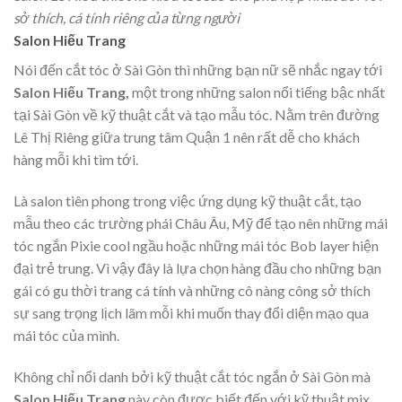
sở thích, cá tính riêng của từng người
Salon Hiếu Trang
Nói đến cắt tóc ở Sài Gòn thì những bạn nữ sẽ nhắc ngay tới
Salon Hiếu Trang,
một trong những salon nổi tiếng bậc nhất
tại Sài Gòn về kỹ thuật cắt và tạo mẫu tóc. Nằm trên đường
Lê Thị Riêng giữa trung tâm Quận 1 nên rất dễ cho khách
hàng mỗi khi tìm tới.
Là salon tiên phong trong việc ứng dụng kỹ thuật cắt, tạo
mẫu theo các trường phái Châu Âu, Mỹ để tạo nên những mái
tóc ngắn Pixie cool ngầu hoặc những mái tóc Bob layer hiện
đại trẻ trung. Vì vậy đây là lựa chọn hàng đầu cho những bạn
gái có gu thời trang cá tính và những cô nàng công sở thích
sự sang trọng lịch lãm mỗi khi muốn thay đổi diện mạo qua
mái tóc của mình.
Không chỉ nổi danh bởi kỹ thuật cắt tóc ngắn ở Sài Gòn mà
Salon Hiếu Trang
này còn được biết đến với kỹ thuật mix