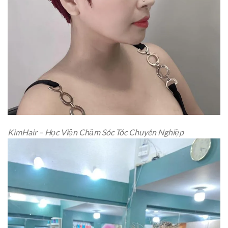
KimHair – Học Viện Chăm Sóc Tóc Chuyên Nghiệp