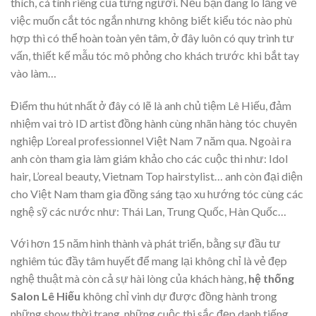
thích, cá tính riêng của từng người. Nếu bạn đang lo lắng về
việc muốn cắt tóc ngắn nhưng không biết kiểu tóc nào phù
hợp thì có thể hoàn toàn yên tâm, ở đây luôn có quy trình tư
vấn, thiết kế mẫu tóc mô phỏng cho khách trước khi bắt tay
vào làm…
Điểm thu hút nhất ở đây có lẽ là anh chủ tiệm Lê Hiếu, đảm
nhiệm vai trò ID artist đồng hành cùng nhãn hàng tóc chuyên
nghiệp L’oreal professionnel Việt Nam 7 năm qua. Ngoài ra
anh còn tham gia làm giám khảo cho các cuộc thi như: Idol
hair, L’oreal beauty, Vietnam Top hairstylist… anh còn đại diện
cho Việt Nam tham gia đồng sáng tạo xu hướng tóc cùng các
nghệ sỹ các nước như: Thái Lan, Trung Quốc, Hàn Quốc…
Với hơn 15 năm hình thành và phát triển, bằng sự đầu tư
nghiêm túc đầy tâm huyết để mang lại không chỉ là vẻ đẹp
nghệ thuật mà còn cả sự hài lòng của khách hàng,
hệ thống
Salon Lê Hiếu
không chỉ vinh dự được đồng hành trong
những show thời trang, những cuộc thi sắc đẹp danh tiếng