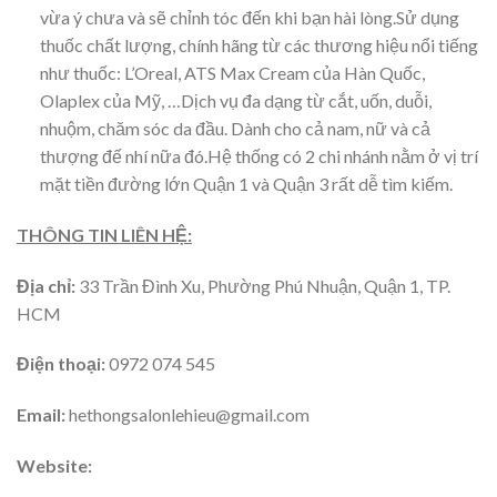
vừa ý chưa và sẽ chỉnh tóc đến khi bạn hài lòng.Sử dụng
thuốc chất lượng, chính hãng từ các thương hiệu nổi tiếng
như thuốc: L’Oreal, ATS Max Cream của Hàn Quốc,
Olaplex của Mỹ, …Dịch vụ đa dạng từ cắt, uốn, duỗi,
nhuộm, chăm sóc da đầu. Dành cho cả nam, nữ và cả
thượng đế nhí nữa đó.Hệ thống có 2 chi nhánh nằm ở vị trí
mặt tiền đường lớn Quận 1 và Quận 3 rất dễ tìm kiếm.
THÔNG TIN LIÊN HỆ:
Địa chỉ:
33 Trần Đình Xu, Phường Phú Nhuận, Quận 1, TP.
HCM
Điện thoại:
0972 074 545
Email:
hethongsalonlehieu@gmail.com
Website: