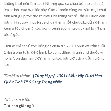
không biết nên làm sao? Những quả cà chua bé nhỏ chính là
“cứu tinh” của bạn lúc này. Các vitamin cùng với sắt, một chút
tính axit giúp tóc thoát khỏi tình trạng xơ rối, độ pH luôn cân
bằng. Hãy xay nhuyễn cà chua thêm một chút dầu dừa để làm
kem ủ tóc cho mái tóc bồng bềnh suôn mượt và nói lời “tạm
biệt” gàu.
Lưu ý:
chỉ nên ủ tóc bằng cà chua từ 5 – 10 phút với tần suất
1 lần trong tuần để đảm bảo công dụng. Tránh phụ thuộc vì
nó là “con dao hai lưỡi’ làm mái tóc bạn xơ cứng trầm trọng
hơn.
Tìm hiểu thêm:
【Tổng Hợp】1001+ Mẫu Váy Cưới Hàn
Quốc Tinh Tế & Sang Trọng Nhất
Tốt cho mái tóc
Tốt cho giấc ngủ