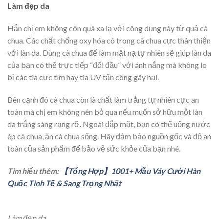
Làm đẹp da
Hẳn chị em không còn quá xa lạ với công dụng này từ quả cà
chua. Các chất chống oxy hóa có trong cà chua cực thân thiện
với làn da. Dùng cà chua để làm mặt nạ tự nhiên sẽ giúp làn da
của bạn có thể trực tiếp “đối đầu” với ánh nắng mà không lo
bị các tia cực tím hay tia UV tấn công gây hại.
Bên cạnh đó cà chua còn là chất làm trắng tự nhiên cực an
toàn mà chị em không nên bỏ qua nếu muốn sở hữu một làn
da trắng sáng rạng rỡ. Ngoài đắp mặt, bạn có thể uống nước
ép cà chua, ăn cà chua sống. Hãy đảm bảo nguồn gốc và độ an
toàn của sản phẩm để bảo vệ sức khỏe của bạn nhé.
Tìm hiểu thêm:
【Tổng Hợp】1001+ Mẫu Váy Cưới Hàn
Quốc Tinh Tế & Sang Trọng Nhất
Làm đẹp da