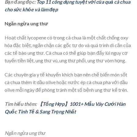
Bạn đang đọc:
Top 11 công dụng tuyệt vời của quả cà chua
cho sức khỏe và làm đẹp
Ngăn ngừa ung thư
Hoạt chất lycopene có trong cà chua là một chất chống oxy
hóa đặc biệt, ngăn chặn các gốc tự do và quá trình di căn của
các tế bào ung thư. Cà chua có thể giúp bạn đẩy lùi nguy cơ
tuyến tiền liệt, ung thư vú, ung thư phổi, ung thư vòm họng.
Các chuyên gia y tế khuyến khích bạn nên chế biến món sốt
cà chua thêm ít dầu olive hoặc nước ép cà chua pha với dầu
olive mỗi ngày để phòng tránh một số bệnh ung thư kể trên.
Tìm hiểu thêm:
【Tổng Hợp】1001+ Mẫu Váy Cưới Hàn
Quốc Tinh Tế & Sang Trọng Nhất
Ngăn ngừa ung thư