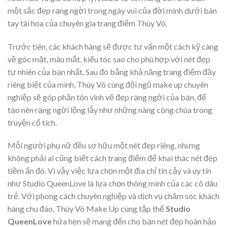
một sắc đẹp rạng ngời trong ngày vui của đời mình dưới bàn
tay tài hoa của chuyên gia trang điểm Thùy Võ.
Trước tiên, các khách hàng sẽ được tư vấn một cách kỹ càng
về góc mặt, màu mắt, kiểu tóc sao cho phù hợp với nét đẹp
tự nhiên của bạn nhất. Sau đó bằng khả năng trang điểm đầy
riêng biệt của mình, Thùy Võ cùng đội ngũ make up chuyên
nghiệp sẽ góp phần tôn vinh vẽ đẹp rạng ngời của bạn, để
tạo nên rạng ngời lộng lẫy như những nàng công chúa trong
truyện cổ tích.
Mỗi người phụ nữ đều sợ hữu một nét đẹp riêng, nhưng
không phải ai cũng biết cách trang điểm để khai thác nét đẹp
tiềm ẩn đó. Vì vậy việc lựa chọn một địa chỉ tin cậy và uy tín
như Studio QueenLove là lựa chọn thông mình của các cô dâu
trẻ. Với phong cách chuyên nghiệp và dịch vụ chăm sóc khách
hàng chu đáo, Thùy Võ Make Up cùng tập thể
Studio
QueenLove
hứa hẹn sẽ mang đến cho bạn nét đẹp hoàn hảo