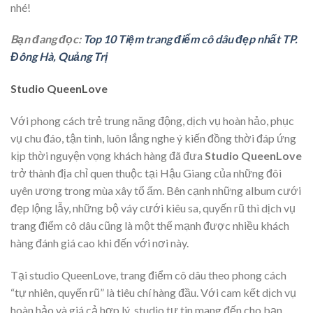
nhé!
Bạn đang đọc:
Top 10 Tiệm trang điểm cô dâu đẹp nhất TP.
Đông Hà, Quảng Trị
Studio QueenLove
Với phong cách trẻ trung năng động, dịch vụ hoàn hảo, phục
vụ chu đáo, tận tình, luôn lắng nghe ý kiến đồng thời đáp ứng
kịp thời nguyện vọng khách hàng đã đưa
Studio QueenLove
trở thành địa chỉ quen thuộc tại Hậu Giang của những đôi
uyên ương trong mùa xây tổ ấm. Bên cạnh những album cưới
đẹp lộng lẫy, những bộ váy cưới kiêu sa, quyến rũ thì dịch vụ
trang điểm cô dâu cũng là một thế mạnh được nhiều khách
hàng đánh giá cao khi đến với nơi này.
Tại studio QueenLove, trang điểm cô dâu theo phong cách
“tự nhiên, quyến rũ” là tiêu chí hàng đầu. Với cam kết dịch vụ
hoàn hảo và giá cả hợp lý, studio tự tin mang đến cho bạn