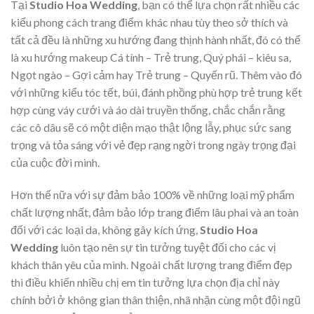
Tại
Studio Hoa Wedding
, bạn có thể lựa chọn rất nhiều các
kiểu phong cách trang điểm khác nhau tùy theo sở thích và
tất cả đều là những xu hướng đang thịnh hành nhất, đó có thể
là xu hướng makeup Cá tính – Trẻ trung, Quý phái – kiêu sa,
Ngọt ngào – Gợi cảm hay Trẻ trung – Quyến rũ. Thêm vào đó
với những kiểu tóc tết, búi, đánh phồng phù hợp trẻ trung kết
hợp cùng váy cưới và áo dài truyền thống, chắc chắn rằng
các cô dâu sẽ có một diện mạo thật lộng lẫy, phục sức sang
trọng và tỏa sáng với vẻ đẹp rạng ngời trong ngày trọng đại
của cuộc đời mình.
Hơn thế nữa với sự đảm bảo 100% về những loại mỹ phẩm
chất lượng nhất, đảm bảo lớp trang điểm lâu phai và an toàn
đối với các loại da, không gây kích ứng,
Studio Hoa
Wedding
luôn tạo nên sự tin tưởng tuyệt đối cho các vị
khách thân yêu của mình. Ngoài chất lượng trang điểm đẹp
thì điều khiến nhiều chị em tin tưởng lựa chọn địa chỉ này
chính bởi ở không gian thân thiện, nhã nhặn cùng một đội ngũ