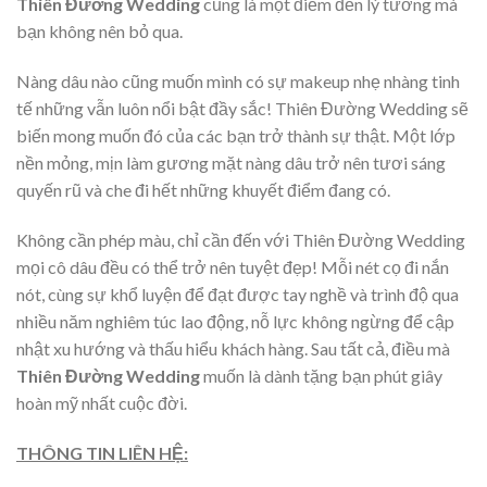
Thiên Đường Wedding
cũng là một điểm đến lý tưởng mà
bạn không nên bỏ qua.
Nàng dâu nào cũng muốn mình có sự makeup nhẹ nhàng tinh
tế những vẫn luôn nổi bật đầy sắc! Thiên Đường Wedding sẽ
biến mong muốn đó của các bạn trở thành sự thật. Một lớp
nền mỏng, mịn làm gương mặt nàng dâu trở nên tươi sáng
quyến rũ và che đi hết những khuyết điểm đang có.
Không cần phép màu, chỉ cần đến với Thiên Đường Wedding
mọi cô dâu đều có thể trở nên tuyệt đẹp! Mỗi nét cọ đi nắn
nót, cùng sự khổ luyện để đạt được tay nghề và trình độ qua
nhiều năm nghiêm túc lao động, nỗ lực không ngừng để cập
nhật xu hướng và thấu hiểu khách hàng. Sau tất cả, điều mà
Thiên Đường Wedding
muốn là dành tặng bạn phút giây
hoàn mỹ nhất cuộc đời.
THÔNG TIN LIÊN HỆ: