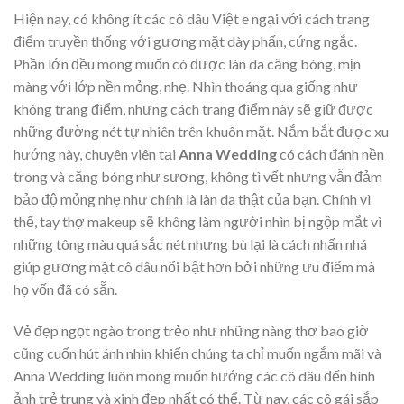
Hiện nay, có không ít các cô dâu Việt e ngại với cách trang
điểm truyền thống với gương mặt dày phấn, cứng ngắc.
Phần lớn đều mong muốn có được làn da căng bóng, mịn
màng với lớp nền mỏng, nhẹ. Nhìn thoáng qua giống như
không trang điểm, nhưng cách trang điểm này sẽ giữ được
những đường nét tự nhiên trên khuôn mặt. Nắm bắt được xu
hướng này, chuyên viên tại
Anna Wedding
có cách đánh nền
trong và căng bóng như sương, không tì vết nhưng vẫn đảm
bảo độ mỏng nhẹ như chính là làn da thật của bạn. Chính vì
thế, tay thợ makeup sẽ không làm người nhìn bị ngộp mắt vì
những tông màu quá sắc nét nhưng bù lại là cách nhấn nhá
giúp gương mặt cô dâu nổi bật hơn bởi những ưu điểm mà
họ vốn đã có sẵn.
Vẻ đẹp ngọt ngào trong trẻo như những nàng thơ bao giờ
cũng cuốn hút ánh nhìn khiến chúng ta chỉ muốn ngắm mãi và
Anna Wedding luôn mong muốn hướng các cô dâu đến hình
ảnh trẻ trung và xinh đẹp nhất có thể. Từ nay, các cô gái sắp