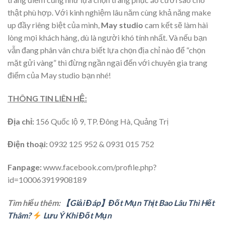
thật phù hợp. Với kinh nghiệm lâu năm cùng khả năng make
up đầy riêng biệt của mình,
May studio
cam kết sẽ làm hài
lòng mọi khách hàng, dù là người khó tính nhất. Và nếu bạn
vẫn đang phân vân chưa biết lựa chọn địa chỉ nào để “chọn
mặt gửi vàng” thì đừng ngần ngại đến với chuyên gia trang
điểm của May studio bạn nhé!
THÔNG TIN LIÊN HỆ:
Địa chỉ:
156 Quốc lộ 9, TP. Đông Hà, Quảng Trị
Điện thoại:
0932 125 952 & 0931 015 752
Fanpage:
www.facebook.com/profile.php?
id=100063919908189
Tìm hiểu thêm:
【Giải Đáp】Đốt Mụn Thịt Bao Lâu Thì Hết
Thâm?
Lưu Ý Khi Đốt Mụn