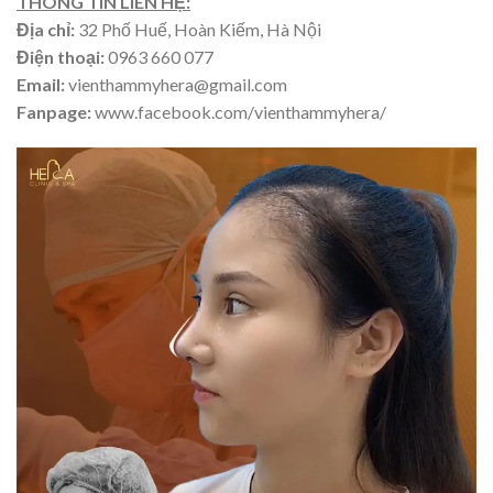
THÔNG TIN LIÊN HỆ:
Địa chỉ:
32 Phố Huế, Hoàn Kiếm, Hà Nội
Điện thoại:
0963 660 077
Email:
vienthammyhera@gmail.com
Fanpage:
www.facebook.com/vienthammyhera/