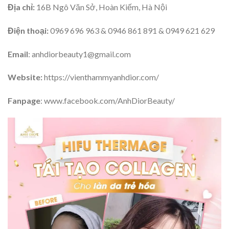
Địa chỉ:
16B Ngô Văn Sở, Hoàn Kiếm, Hà Nội
Điện thoại:
0969 696 963 & 0946 861 891 & 0949 621 629
Email
: anhdiorbeauty1@gmail.com
Website:
https://vienthammyanhdior.com/
Fanpage
: www.facebook.com/AnhDiorBeauty/