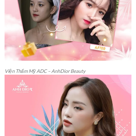
Viện Thẩm Mỹ ADC – AnhDior Beauty