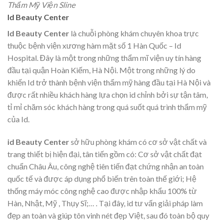
Thẩm Mỹ Viện Sline
Id Beauty Center
Id Beauty Center
là chuỗi phòng khám chuyên khoa trực
thuộc bệnh viện xương hàm mặt số 1 Hàn Quốc – Id
Hospital. Đây là một trong những thẩm mĩ viện uy tín hàng
đầu tại quận Hoàn Kiếm, Hà Nội. Một trong những lý do
khiến Id trở thành bệnh viện thẩm mỹ hàng đầu tại Hà Nội và
được rất nhiều khách hàng lựa chọn id chỉnh bởi sự tận tâm,
tỉ mỉ chăm sóc khách hàng trong quá suốt quá trình thẩm mỹ
của Id.
id Beauty Center
sở hữu phòng khám có cơ sở vật chất và
trang thiết bị hiện đại, tân tiến gồm có: Cơ sở vật chất đạt
chuẩn Châu Âu, công nghệ tiên tiến đạt chứng nhận an toàn
quốc tế và được áp dụng phổ biến trên toàn thế giới; Hệ
thống máy móc công nghệ cao được nhập khẩu 100% từ
Hàn, Nhật, Mỹ , Thụy Sĩ;… . Tại đây, id tư vấn giải pháp làm
đẹp an toàn và giúp tôn vinh nét đẹp Việt, sau đó toàn bộ quy