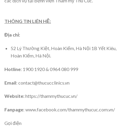
các dịch vụ tại Bệnh viện Thẩm mỹ Thu Cúc.
THÔNG TIN LIÊN HỆ:
Địa chỉ:
52 Lý Thường Kiệt, Hoàn Kiếm, Hà Nội 1B Yết Kiêu,
Hoàn Kiếm, Hà Nội.
Hotline
: 1900 1920 & 0964 080 999
Email
: contact@thucucclinics.vn
Website:
https://thammythucuc.vn/
Fanpage
: www.facebook.com/thammythucuc.com.vn/
Gọi điện