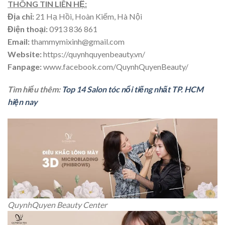
THÔNG TIN LIÊN HỆ:
Địa chỉ:
21 Hạ Hồi, Hoàn Kiếm, Hà Nội
Điện thoại:
0913 836 861
Email:
thammymixinh@gmail.com
Website:
https://quynhquyenbeauty.vn/
Fanpage:
www.facebook.com/QuynhQuyenBeauty/
Tìm hiểu thêm:
Top 14 Salon tóc nổi tiếng nhất TP. HCM
hiện nay
QuynhQuyen Beauty Center