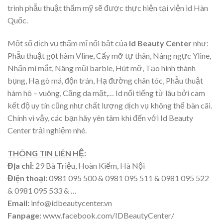
trình phẫu thuật thẩm mỹ sẽ được thực hiện tại viện id Hàn
Quốc.
Một số dịch vụ thẩm mĩ nổi bật của
Id Beauty Center
như:
Phẫu thuật gọt hàm Vline, Cấy mỡ tự thân, Nâng ngực Yline,
Nhấn mí mắt, Nâng mũi barbie, Hút mỡ, Tạo hình thành
bụng, Hạ gò má, độn trán, Hạ đường chân tóc, Phẫu thuật
hàm hô – vuông, Căng da mặt,… Id nổi tiếng từ lâu bởi cam
kết độ uy tín cũng như chất lượng dịch vụ không thể bàn cãi.
Chính vì vậy, các bạn hãy yên tâm khi đến với Id Beauty
Center trải nghiệm nhé.
THÔNG TIN LIÊN HỆ:
Địa chỉ:
29 Bà Triệu, Hoàn Kiếm, Hà Nội
Điện thoại:
0981 095 500 & 0981 095 511 & 0981 095 522
& 0981 095 533 & …
Email:
info@idbeautycenter.vn
Fanpage:
www.facebook.com/IDBeautyCenter/