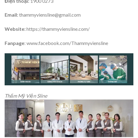
Điện thoại:
1900 0273
Email:
thammyviensline@gmail.com
Website:
https://thammyviensline.com/
Fanpage
: www.facebook.com/Thammyviensline
Thẩm Mỹ Viện Sline