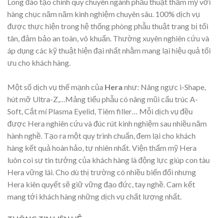
Long đào tạo chính quy chuyên ngành phẩu thuật thẩm mỹ với
hàng chục năm năm kinh nghiệm chuyên sâu. 100% dịch vụ
được thực hiện trong hệ thống phòng phẫu thuật trang bị tối
tân, đảm bảo an toàn, vô khuẩn. Thường xuyên nghiên cứu và
áp dụng các kỹ thuật hiện đại nhất nhằm mang lại hiệu quả tối
ưu cho khách hàng.
Một số dịch vụ thế mạnh của
Hera
như: Nâng ngực i-Shape,
hút mỡ Ultra-Z,…Mảng tiểu phẫu có nâng mũi cấu trúc A-
Soft, Cắt mí Plasma Eyelid, Tiêm filler… Mỗi dịch vụ đều
được Hera nghiên cứu và đúc rút kinh nghiệm sau nhiều năm
hành nghề. Tạo ra một quy trình chuẩn, đem lại cho khách
hàng kết quả hoàn hảo, tự nhiên nhất. Viện thẩm mỹ Hera
luôn coi sự tin tưởng của khách hàng là động lực giúp con tàu
Hera vững lái. Cho dù thị trường có nhiều biến đổi nhưng
Hera kiên quyết sẽ giữ vững đạo đức, tay nghề. Cam kết
mang tới khách hàng những dịch vụ chất lượng nhất.