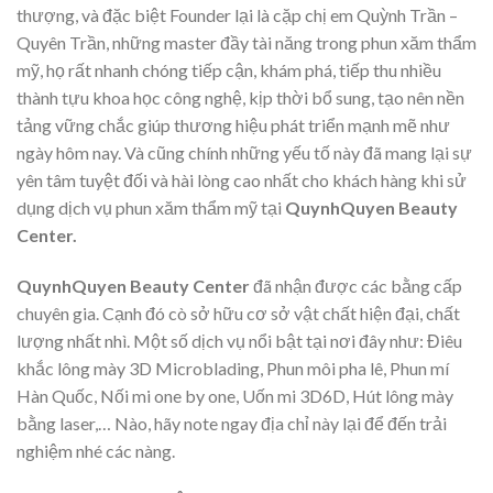
thượng, và đặc biệt Founder lại là cặp chị em Quỳnh Trần –
Quyên Trần, những master đầy tài năng trong phun xăm thẩm
mỹ, họ rất nhanh chóng tiếp cận, khám phá, tiếp thu nhiều
thành tựu khoa học công nghệ, kịp thời bổ sung, tạo nên nền
tảng vững chắc giúp thương hiệu phát triển mạnh mẽ như
ngày hôm nay. Và cũng chính những yếu tố này đã mang lại sự
yên tâm tuyệt đối và hài lòng cao nhất cho khách hàng khi sử
dụng dịch vụ phun xăm thẩm mỹ tại
QuynhQuyen Beauty
Center.
QuynhQuyen Beauty Center
đã nhận được các bằng cấp
chuyên gia. Cạnh đó cò sở hữu cơ sở vật chất hiện đại, chất
lượng nhất nhì. Một số dịch vụ nổi bật tại nơi đây như: Điêu
khắc lông mày 3D Microblading, Phun môi pha lê, Phun mí
Hàn Quốc, Nối mi one by one, Uốn mi 3D6D, Hút lông mày
bằng laser,… Nào, hãy note ngay địa chỉ này lại để đến trải
nghiệm nhé các nàng.