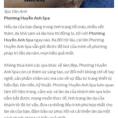
Spa Vân Anh
Phương Huyền Anh Spa
Nếu da của bạn đang trong tình trạng tối màu, nhiều vết
thâm, da khô sạm và lão hóa thì đừng lo, tới với
Phương
Huyền Anh Spa
ngay nào. Ra đời từ lâu, cái tên Phương
Huyền Anh Spa vẫn giữ được độ hot của mình về phương
pháp trị liệu da nám, mụn hiệu quả nhất.
Không thua kém các spa khác về làm đẹp, Phương Huyền
Anh Spa còn có thêm sự sáng tạo, sự đổi mới không chỉ về tay
nghề, sản phẩm chăm sóc mà còn về sự đầu tư trang thiết bị
hiện đại, tiên tiến, kỹ thuật. Phương Huyền Anh Spa luôn quan
tâm tới tâm trọng, cảm xúc và làn da của khách nên spa luôn
nắm bắt được mong muốn thực tế, tình trạng làn da của
khách từ đó tư vấn, đưa ra những liệu trình phù hợp nhất cho
làn da của bạn, đảm bảo sự phục hồi và cải thiện làn da một
cách nhanh chóng và hiệu quả nhất.