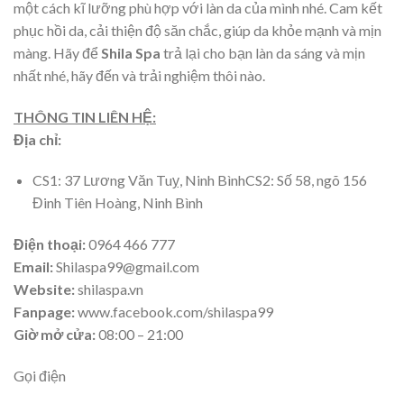
một cách kĩ lưỡng phù hợp với làn da của mình nhé. Cam kết
phục hồi da, cải thiện độ săn chắc, giúp da khỏe mạnh và mịn
màng. Hãy để
Shila
Spa
trả lại cho bạn làn da sáng và mịn
nhất nhé, hãy đến và trải nghiệm thôi nào.
THÔNG TIN LIÊN HỆ:
Địa chỉ:
CS1: 37 Lương Văn Tuỵ, Ninh BìnhCS2: Số 58, ngõ 156
Đinh Tiên Hoàng, Ninh Bình
Điện thoại:
0964 466 777
Email:
Shilaspa99@gmail.com
Website:
shilaspa.vn
Fanpage:
www.facebook.com/shilaspa99
Giờ mở cửa:
08:00 – 21:00
Gọi điện