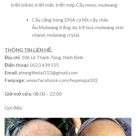
triệt bikini, triệt mặt, triệt mép.Cấy meso, mulwang:
Cấy căng bóng DNA cá hồi, cấy châu
Âu.Mulwang trắng da, trẻ hoá, mulwang skin
chanel, mulwang crytal.
THÔNG TIN LIÊN HỆ:
Địa chỉ:
106 Lê Thánh Tông, Ninh Bình
Điện thoại:
0523 439 555
Email:
phungthetai112@gmail.com
Fanpage:
www.facebook.com/huyenspa102
Giờ mở cửa:
08:00 – 22:00
Gọi điện