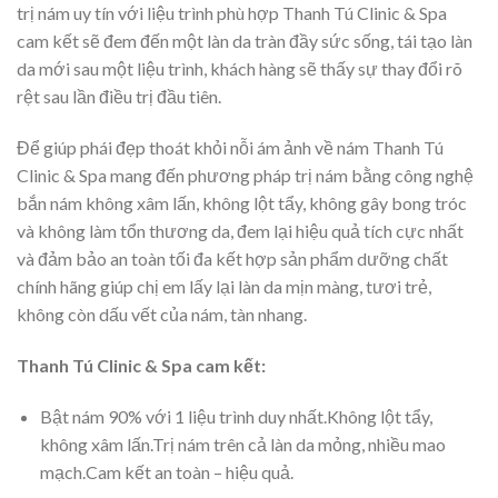
trị nám uy tín với liệu trình phù hợp Thanh Tú Clinic & Spa
cam kết sẽ đem đến một làn da tràn đầy sức sống, tái tạo làn
da mới sau một liệu trình, khách hàng sẽ thấy sự thay đổi rõ
rệt sau lần điều trị đầu tiên.
Để giúp phái đẹp thoát khỏi nỗi ám ảnh về nám Thanh Tú
Clinic & Spa
mang đến phương pháp trị nám bằng công nghệ
bắn nám không xâm lấn, không lột tẩy, không gây bong tróc
và không làm tổn thương da, đem lại hiệu quả tích cực nhất
và đảm bảo an toàn tối đa kết hợp sản phẩm dưỡng chất
chính hãng giúp chị em lấy lại làn da mịn màng, tươi trẻ,
không còn dấu vết của nám, tàn nhang.
Thanh Tú Clinic & Spa cam kết:
Bật nám 90% với 1 liệu trình duy nhất.Không lột tẩy,
không xâm lấn.Trị nám trên cả làn da mỏng, nhiều mao
mạch.Cam kết an toàn – hiệu quả.