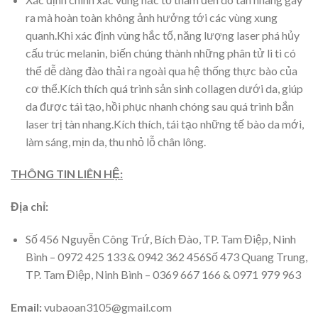
ra mà hoàn toàn không ảnh hưởng tới các vùng xung
quanh.Khi xác định vùng hắc tố, năng lượng laser phá hủy
cấu trúc melanin, biến chúng thành những phân tử li ti có
thể dễ dàng đào thải ra ngoài qua hệ thống thực bào của
cơ thể.Kích thích quá trình sản sinh collagen dưới da, giúp
da được tái tạo, hồi phục nhanh chóng sau quá trình bắn
laser trị tàn nhang.Kích thích, tái tạo những tế bào da mới,
làm sáng, mịn da, thu nhỏ lỗ chân lông.
THÔNG TIN LIÊN HỆ:
Địa chỉ:
Số 456 Nguyễn Công Trứ, Bích Đào, TP. Tam Điệp, Ninh
Bình – 0972 425 133 & 0942 362 456Số 473 Quang Trung,
TP. Tam Điệp, Ninh Bình – 0369 667 166 & 0971 979 963
Email:
vubaoan3105@gmail.com