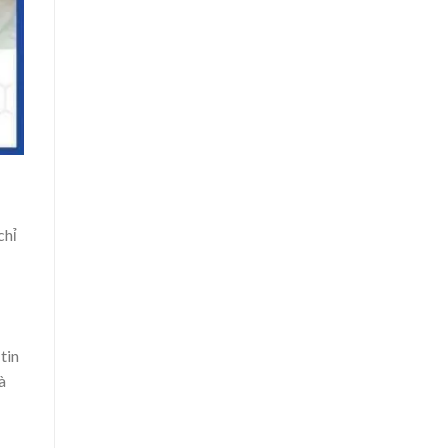
chỉ
tin
à