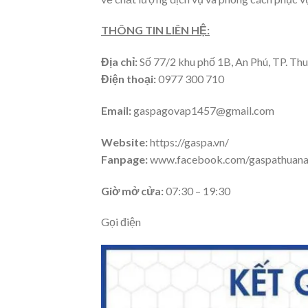
THÔNG TIN LIÊN HỆ:
Địa chỉ:
Số
77/2 khu phố 1B, An Phú, TP. Thua
Điện thoại:
0977 300 710
Email:
gaspagovap1457@gmail.com
Website:
https://gaspa.vn/
Fanpage:
www.facebook.com/gaspathuana
Giờ mở cửa:
07:30 – 19:30
Gọi điện