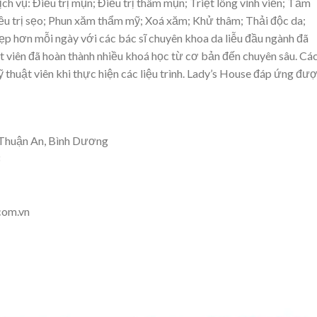
ịch vụ: Điều trị mụn; Điều trị thâm mụn; Triệt lông vĩnh viễn; Tắm
iều trị sẹo; Phun xăm thẩm mỹ; Xoá xăm; Khử thâm; Thải độc da;
đẹp hơn mỗi ngày với các bác sĩ chuyên khoa da liễu đầu ngành đã
t viên đã hoàn thành nhiều khoá học từ cơ bản đến chuyên sâu. Cá
kỹ thuật viên khi thực hiện các liệu trình. Lady’s House đáp ứng đư
 Thuận An, Bình Dương
com.vn