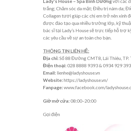
Lady’s House – Spa Bình Dương
với các d
trắng; Chăm sóc da mặt; Điều trị nám da; Đ
Collagen tươi giúp các chị em trở nên xinh 
được đào tạo qua nhiều trường lớp, kỹ thuậ
bác sĩ tại Lady’s House sẽ trực tiếp hỗ trợ 
các yêu cầu về sự an toàn cho bạn.
THÔNG TIN LIÊN HỆ:
Địa chỉ:
Số 88 Đường CMT8, Lái Thiêu, TP.
Điện thoại:
028 8888 9393 & 0934 929 393
Email:
lienhe@ladyshouse.vn
Website:
https://ladyshouse.vn/
Fanpage:
www.facebook.com/ladyshouse.
Giờ mở cửa:
08:00–20:00
Gọi điện