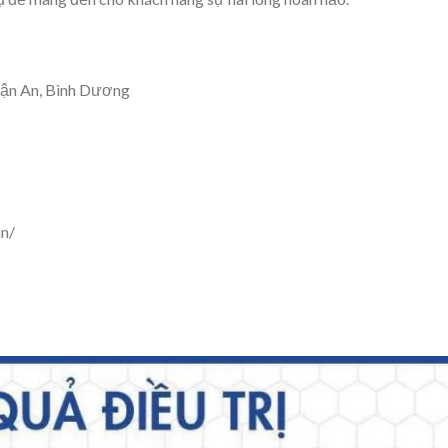
̣̂n An, Bình Dương
n/