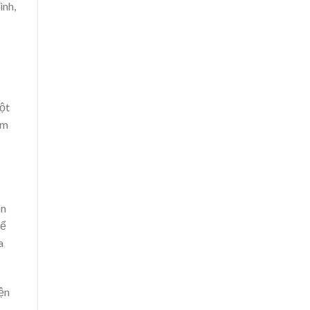
ình,
ột
àm
ơn
để
a
ện