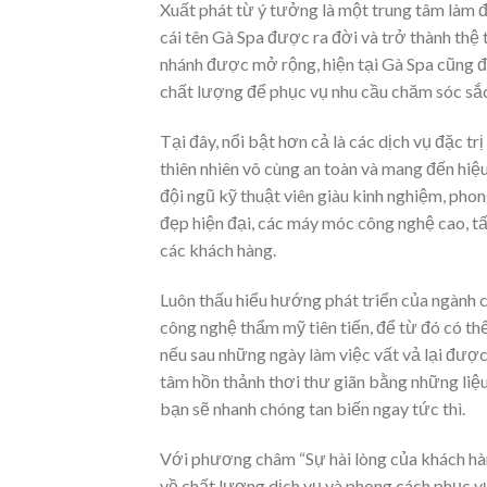
Xuất phát từ ý tưởng là một trung tâm làm đ
cái tên Gà Spa được ra đời và trở thành thệ
nhánh được mở rộng, hiện tại Gà Spa cũng đ
chất lượng để phục vụ nhu cầu chăm sóc sắc 
Tại đây, nổi bật hơn cả là các dịch vụ đặc 
thiên nhiên vô cùng an toàn và mang đến hi
đội ngũ kỹ thuật viên giàu kinh nghiệm, pho
đẹp hiện đại, các máy móc công nghệ cao, tấ
các khách hàng.
Luôn thấu hiểu hướng phát triển của ngành 
công nghệ thẩm mỹ tiên tiến, để từ đó có th
nếu sau những ngày làm việc vất vả lại đượ
tâm hồn thảnh thơi thư giãn bằng những liệu
bạn sẽ nhanh chóng tan biến ngay tức thì.
Với phương châm “Sự hài lòng của khách hàn
về chất lượng dịch vụ và phong cách phục v