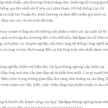
ẹp thân thiện, yêu thương khách hàng như chính người trong gia đ
 thống spa lớn nhất nhì ở khu vực phía Nam. Với hệ thống các chi
ã có mặt tại Thuận An, Bình Dương và đem đến nhiều gói dịch vụ
đẹp cho các chị em trên địa bàn.
trị mụn và làm trắng da với những sản phẩm chăm sóc da xuất xứ từ
ệu quả vượt ngoài cả mong đợi. Hơn thế nữa,
Gà Spa
còn sở hữu m
ng cách phục vụ chuyên nghiệp, tận tình cùng hệ thống công nghệ l
t cả cùng vì mục đích mang đến sự hài lòng trọn vẹn nhất dành cho
công nghiệp thẩm mỹ hiện đại, Gà Spa không ngừng cập nhật các
ể đáp ứng mọi nhu cầu làm đẹp dù là khắt khe nhất. Còn gì tuyệt h
c đắm chìm trong không gian đầy ấm cúng, nhẹ nhàng và sâu lắng, 
 trình chăm sóc đặc biệt, chắc chắn rằng mọi phiền muộn, lo âu củ
g là thước đo thành công của Spa”,
Gà Spa
không ngừng hoàn thi
ụ để mang đến cho khách hàng sự hài lòng hoàn hảo.