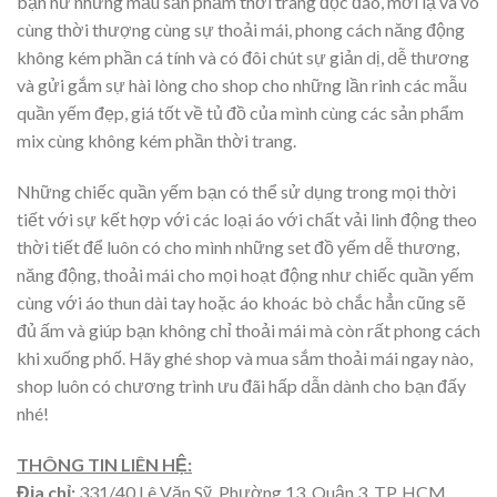
bạn nữ những mẫu sản phẩm thời trang độc đáo, mới lạ và vô
cùng thời thượng cùng sự thoải mái, phong cách năng động
không kém phần cá tính và có đôi chút sự giản dị, dễ thương
và gửi gắm sự hài lòng cho shop cho những lần rinh các mẫu
quần yếm đẹp, giá tốt về tủ đồ của mình cùng các sản phẩm
mix cùng không kém phần thời trang.
Những chiếc quần yếm bạn có thể sử dụng trong mọi thời
tiết với sự kết hợp với các loại áo với chất vải linh động theo
thời tiết để luôn có cho mình những set đồ yếm dễ thương,
năng động, thoải mái cho mọi hoạt động như chiếc quần yếm
cùng với áo thun dài tay hoặc áo khoác bò chắc hẳn cũng sẽ
đủ ấm và giúp bạn không chỉ thoải mái mà còn rất phong cách
khi xuống phố. Hãy ghé shop và mua sắm thoải mái ngay nào,
shop luôn có chương trình ưu đãi hấp dẫn dành cho bạn đấy
nhé!
THÔNG TIN LIÊN HỆ:
Địa chỉ:
331/40 Lê Văn Sỹ, Phường 13, Quận 3, TP. HCM