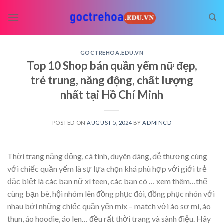
Skip
to
content
GOCTREHOA.EDU.VN
Top 10 Shop bán quần yếm nữ đẹp,
trẻ trung, năng động, chất lượng
nhất tại Hồ Chí Minh
POSTED ON
AUGUST 5, 2024
BY
ADMINCD
Thời trang năng động, cá tính, duyên dáng, dễ thương cùng
với chiếc quần yếm là sự lựa chọn khá phù hợp với giới trẻ
đặc biệt là các bạn nữ xì teen, các bạn có
… xem thêm…
thể
cùng bạn bè, hội nhóm lên đồng phục đôi, đồng phục nhón với
nhau bới những chiếc quần yến mix – match với áo sơ mi, áo
thun, áo hoodie, áo len… đều rất thời trang và sành điệu. Hãy