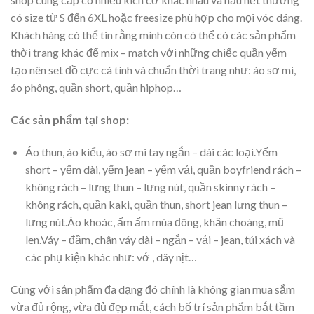
có size từ S đến 6XL hoặc freesize phù hợp cho mọi vóc dáng.
Khách hàng có thể tin rằng mình còn có thể có các sản phẩm
thời trang khác để mix – match với những chiếc quần yếm
tạo nên set đồ cực cá tính và chuẩn thời trang như: áo sơ mi,
áo phông, quần short, quần hiphop…
Các sản phẩm tại shop:
Áo thun, áo kiểu, áo sơ mi tay ngắn – dài các loại.Yếm
short – yếm dài, yếm jean – yếm vải, quần boyfriend rách –
không rách – lưng thun – lưng nút, quần skinny rách –
không rách, quần kaki, quần thun, short jean lưng thun –
lưng nút.Áo khoác, ấm ấm mùa đông, khăn choàng, mũ
len.Váy – đầm, chân váy dài – ngắn – vải – jean, túi xách và
các phụ kiện khác như: vớ , dây nịt…
Cùng với sản phẩm đa dạng đó chính là không gian mua sắm
vừa đủ rộng, vừa đủ đẹp mắt, cách bố trí sản phẩm bắt tầm