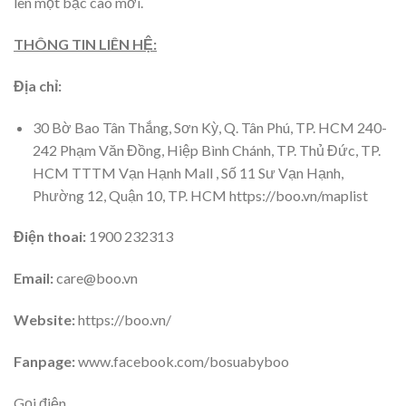
lên một bậc cao mới.
THÔNG TIN LIÊN HỆ:
Địa chỉ:
30 Bờ Bao Tân Thắng, Sơn Kỳ, Q. Tân Phú, TP. HCM 240-
242 Phạm Văn Đồng, Hiệp Bình Chánh, TP. Thủ Đức, TP.
HCM TTTM Vạn Hạnh Mall , Số 11 Sư Vạn Hạnh,
Phường 12, Quận 10, TP. HCM https://boo.vn/maplist
Điện thoai:
1900 232313
Email:
care@boo.vn
Website:
https://boo.vn/
Fanpage:
www.facebook.com/bosuabyboo
Gọi điện