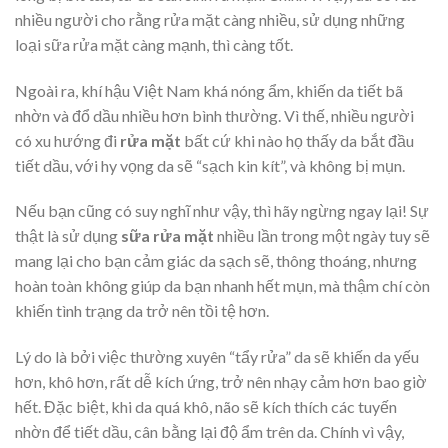
nhiều người cho rằng rửa mặt càng nhiều, sử dụng những
loại sữa rửa mặt càng mạnh, thì càng tốt.
Ngoài ra, khí hậu Việt Nam khá nóng ẩm, khiến da tiết bã
nhờn và đổ dầu nhiều hơn bình thường. Vì thế, nhiều người
có xu hướng đi
rửa mặt
bất cứ khi nào họ thấy da bắt đầu
tiết dầu, với hy vọng da sẽ “sạch kin kít”, và không bị mụn.
Nếu bạn cũng có suy nghĩ như vậy, thì hãy ngừng ngay lại! Sự
thật là sử dụng
sữa rửa mặt
nhiều lần trong một ngày tuy sẽ
mang lại cho bạn cảm giác da sạch sẽ, thông thoáng, nhưng
hoàn toàn không giúp da bạn nhanh hết mụn, mà thậm chí còn
khiến tình trạng da trở nên tồi tệ hơn.
Lý do là bởi việc thường xuyên “tẩy rửa” da sẽ khiến da yếu
hơn, khô hơn, rất dễ kích ứng, trở nên nhạy cảm hơn bao giờ
hết. Đặc biệt, khi da quá khô, não sẽ kích thích các tuyến
nhờn để tiết dầu, cân bằng lại độ ẩm trên da. Chính vì vậy,