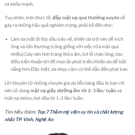
và khỏe mạnh.
Tuy nhiên, trên thực tế,
đắp
mặt
nạ
quá
thường
xuyên
sẽ
gây ra những hậu quả nghiêm trọng, phải kể đến như:
Làm da mất đi lớp dầu bảo vệ, khiến da trở nên dễ kích
ứng và tổn thương (cũng giống với việc rửa mặt quá
nhiều).Gây nên tình trạng thừa ẩm, bít lỗ chân lông, tạo
điều kiện thuận lợi để mụn ẩn phát triển.Khiến da dễ bắt
nắng hơn.Đặc biệt, da nhạy cảm có thể dẫn đến phát ban.
Lời khuyên từ những chuyên gia da liễu hàng đầu là bạn chỉ
nên sử dụng
mặt
nạ
giấy
dưỡng
ẩm
từ
2
–
3
lần
/
tuần
và
mặt nạ detox, hút dầu từ 1-2 lần/ tuần.
Tìm hiểu thêm:
Top 7 Thẩm mỹ viện uy tín và chất lượng
nhất TP. Vinh, Nghệ An