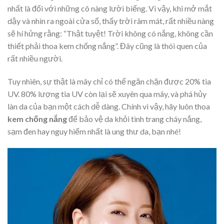
nhất là đối với những cô nàng lười biếng. Vì vậy, khi mở mắt
dậy và nhìn ra ngoài cửa sổ, thấy trời râm mát, rất nhiều nàng
sẽ hí hửng rằng: “Thật tuyệt! Trời không có nắng, không cần
thiết phải thoa kem chống nắng”. Đây cũng là thói quen của
rất nhiều người.
Tuy nhiên, sự thật là mây chỉ có thể ngăn chặn được 20% tia
UV. 80% lượng tia UV còn lại sẽ xuyên qua mây, và phá hủy
làn da của bạn một cách dễ dàng. Chính vì vậy, hãy luôn thoa
kem chống nắng
để bảo vệ da khỏi tình trang cháy nắng,
sạm đen hay nguy hiểm nhất là ung thư da, bạn nhé!