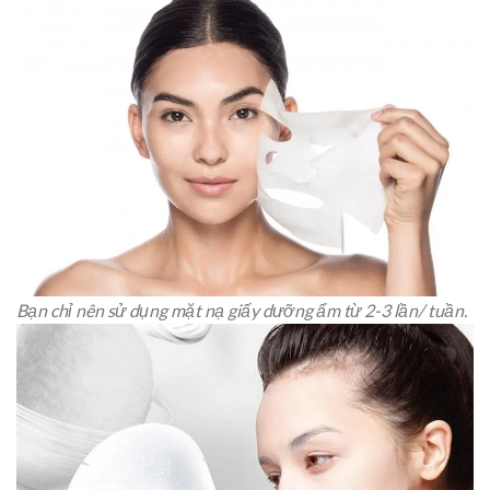
Bạn chỉ nên sử dụng mặt nạ giấy dưỡng ẩm từ 2-3 lần/ tuần.