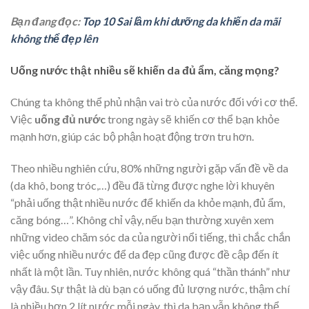
Bạn đang đọc:
Top 10 Sai lầm khi dưỡng da khiến da mãi
không thể đẹp lên
Uống nước thật nhiều sẽ khiến da đủ ẩm, căng mọng?
Chúng ta không thể phủ nhận vai trò của nước đối với cơ thể.
Việc
uống
đủ
nước
trong ngày sẽ khiến cơ thể bạn khỏe
mạnh hơn, giúp các bộ phận hoạt động trơn tru hơn.
Theo nhiều nghiên cứu, 80% những người gặp vấn đề về da
(da khô, bong tróc,…) đều đã từng được nghe lời khuyên
“phải uống thật nhiều nước để khiến da khỏe mạnh, đủ ẩm,
căng bóng…”. Không chỉ vậy, nếu bạn thường xuyên xem
những video chăm sóc da của người nổi tiếng, thì chắc chắn
việc uống nhiều nước để da đẹp cũng được đề cập đến ít
nhất là một lần. Tuy nhiên, nước không quá “thần thánh” như
vậy đâu. Sự thật là dù bạn có uống đủ lượng nước, thậm chí
là nhiều hơn 2 lít nước mỗi ngày, thì da bạn vẫn không thể