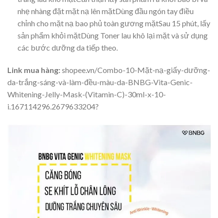
nhẹ nhàng đặt mặt nạ lên mặtDùng đầu ngón tay điều
chỉnh cho mặt nạ bao phủ toàn gương mặtSau 15 phút, lấy
sản phẩm khỏi mặtDùng Toner lau khô lại mặt và sử dụng
các bước dưỡng da tiếp theo.
Link mua hàng:
shopee.vn/Combo-10-Mặt-nạ-giấy-dưỡng-
da-trắng-sáng-và-làm-đều-màu-da-BNBG-Vita-Genic-
Whitening-Jelly-Mask-(Vitamin-C)-30ml-x-10-
i.167114296.2679633204?