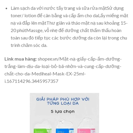
Làm sạch da với nước tẩy trang và sữa rửa mặtSử dụng
toner/ lotion để cân bằng và cấp ẩm cho daLấy miếng mặt
nạ và đắp lên mặtThư giãn và tháo mặt nạ sau khoảng 15-
20 phútMassge, vỗ nhẹ để dưỡng chất thẩm thấu hoàn
toàn sau đó tiếp tục các bước dưỡng da còn lại trong chu
trình chăm sóc da.
Link mua hàng:
shopee.vn/Mặt-nạ-giấy-cấp-ẩm-dưỡng-
trắng-làm-dịu-da-loại-bỏ-bã-nhờn-và-cung-cấp-dưỡng-
chất-cho-da-Mediheal-Mask-EX-25ml-
i.167114296.3445957357