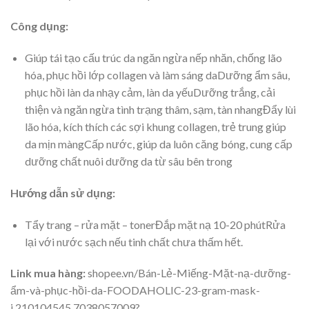
Công dụng:
Giúp tái tạo cấu trúc da ngăn ngừa nếp nhăn, chống lão
hóa, phục hồi lớp collagen và làm sáng daDưỡng ẩm sâu,
phục hồi làn da nhạy cảm, làn da yếuDưỡng trắng, cải
thiện và ngăn ngừa tình trạng thâm, sạm, tàn nhangĐẩy lùi
lão hóa, kích thích các sợi khung collagen, trẻ trung giúp
da mịn màngCấp nước, giúp da luôn căng bóng, cung cấp
dưỡng chất nuôi dưỡng da từ sâu bên trong
Hướng dẫn sử dụng:
Tẩy trang – rửa mặt – tonerĐắp mặt nạ 10-20 phútRửa
lại với nước sạch nếu tinh chất chưa thấm hết.
Link mua hàng:
shopee.vn/Bán-Lẻ-Miếng-Mặt-nạ-dưỡng-
ẩm-và-phục-hồi-da-FOODAHOLIC-23-gram-mask-
i.210104545.7038057009?