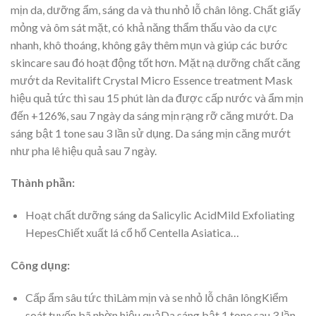
mịn da, dưỡng ẩm, sáng da và thu nhỏ lỗ chân lông. Chất giấy
mỏng và ôm sát mặt, có khả năng thẩm thấu vào da cực
nhanh, khô thoáng, không gây thêm mụn và giúp các bước
skincare sau đó hoạt động tốt hơn. Mặt nạ dưỡng chất căng
mướt da Revitalift Crystal Micro Essence treatment Mask
hiệu quả tức thì sau 15 phút làn da được cấp nước và ẩm mịn
đến +126%, sau 7 ngày da sáng mịn rạng rỡ căng mướt. Da
sáng bật 1 tone sau 3 lần sử dụng. Da sáng mịn căng mướt
như pha lê hiệu quả sau 7 ngày.
Thành phần:
Hoạt chất dưỡng sáng da Salicylic AcidMild Exfoliating
HepesChiết xuất lá cổ hổ Centella Asiatica…
Công dụng:
Cấp ẩm sâu tức thìLàm mịn và se nhỏ lỗ chân lôngKiểm
soát tuyến bã nhờn hiệu quảDa sáng bật 1 tone sau 3 lần