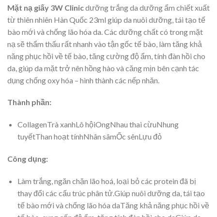
Mặt nạ giấy 3W Clinic
dưỡng trắng da dưỡng ẩm chiết xuất
từ thiên nhiên Hàn Quốc 23ml giúp da nuôi dưỡng, tái tạo tế
bào mới và chống lão hóa da. Các dưỡng chất có trong mặt
nạ sẽ thẩm thấu rất nhanh vào tận gốc tế bào, làm tăng khả
năng phục hồi về tế bào, tăng cường độ ẩm, tính đàn hồi cho
da, giúp da mặt trở nên hồng hào và căng mịn bên cạnh tác
dụng chống oxy hóa – hình thành các nếp nhăn.
Thành phần:
CollagenTrà xanhLô hộiOngNhau thai cừuNhung
tuyếtThan hoạt tínhNhân sâmỐc sênLựu đỏ
Công dụng:
Làm trắng, ngăn chặn lão hoá, loại bỏ các protein đã bị
thay đổi các cấu trúc phân tử.Giúp nuôi dưỡng da, tái tạo
tế bào mới và chống lão hóa daTăng khả năng phục hồi về