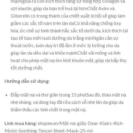
mạiNgoài ra còn kích thích tăng sự tổng hợp collagen và
sợi elastin, giúp da bạn trẻ hoá lại hơnChất Axim và
Giberelin có trong thành của chiết xuất lô hội sẽ giúp làm
giảm các sắc tố nám trên làn daCó khả năng chống ôxy
hóa, ức chế sự hình thành hắc sắc tố dưới da, kích thích tái
tạo tế bào mới nuôi dưỡng da trắng mịnNgăn cản sự
thoát nước, luôn duy trì độ ẩm ở mức lý tưởng cho da
giúp làn da dẻo dai và khỏe mạnhChất vải mỏng và linh
hoạt cho phép mặt nạ ôm khít khuôn mặt, giúp da hấp thụ
tốt dưỡng chất.
Hướng dẫn sử dụng:
Đắp mặt nạ và thư giãn trong 15 phútSau đó, tháo mặt nạ
nhẹ nhàng, và dùng tay đã rửa sạch vỗ nhẹ lên da giúp da
thẩm thấu các tinh chất trong mặt nạ.
Link mua hàng:
shopee.vn/Mặt-nạ-giấy-Dear-Klairs-Rich-
Moist-Soothing-Tencel-Sheet-Mask-25-ml-