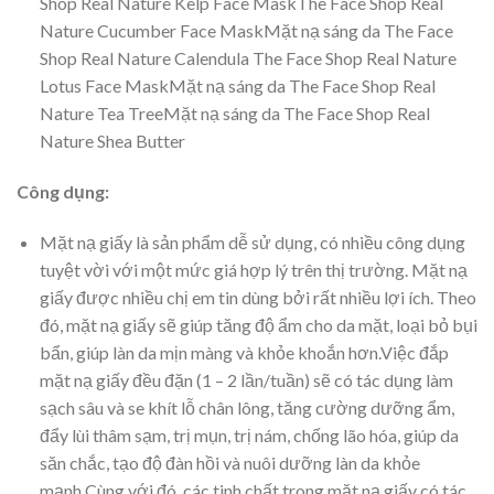
Shop Real Nature Kelp Face MaskThe Face Shop Real
Nature Cucumber Face MaskMặt nạ sáng da The Face
Shop Real Nature Calendula The Face Shop Real Nature
Lotus Face MaskMặt nạ sáng da The Face Shop Real
Nature Tea TreeMặt nạ sáng da The Face Shop Real
Nature Shea Butter
Công dụng:
Mặt nạ giấy là sản phẩm dễ sử dụng, có nhiều công dụng
tuyệt vời với một mức giá hợp lý trên thị trường. Mặt nạ
giấy được nhiều chị em tin dùng bởi rất nhiều lợi ích. Theo
đó, mặt nạ giấy sẽ giúp tăng độ ẩm cho da mặt, loại bỏ bụi
bẩn, giúp làn da mịn màng và khỏe khoắn hơn.Việc đắp
mặt nạ giấy đều đặn (1 – 2 lần/tuần) sẽ có tác dụng làm
sạch sâu và se khít lỗ chân lông, tăng cường dưỡng ẩm,
đẩy lùi thâm sạm, trị mụn, trị nám, chống lão hóa, giúp da
săn chắc, tạo độ đàn hồi và nuôi dưỡng làn da khỏe
mạnh.Cùng với đó, các tinh chất trong mặt nạ giấy có tác