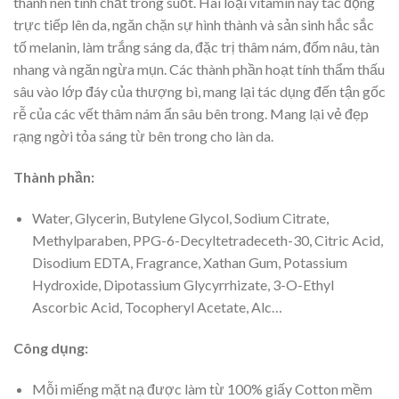
thành nên tinh chất trong suốt. Hai loại vitamin này tác động
trực tiếp lên da, ngăn chặn sự hình thành và sản sinh hắc sắc
tố melanin, làm trắng sáng da, đặc trị thâm nám, đốm nâu, tàn
nhang và ngăn ngừa mụn. Các thành phần hoạt tính thẩm thấu
sâu vào lớp đáy của thượng bì, mang lại tác dụng đến tận gốc
rễ của các vết thâm nám ẩn sâu bên trong. Mang lại vẻ đẹp
rạng ngời tỏa sáng từ bên trong cho làn da.
Thành phần:
Water, Glycerin, Butylene Glycol, Sodium Citrate,
Methylparaben, PPG-6-Decyltetradeceth-30, Citric Acid,
Disodium EDTA, Fragrance, Xathan Gum, Potassium
Hydroxide, Dipotassium Glycyrrhizate, 3-O-Ethyl
Ascorbic Acid, Tocopheryl Acetate, Alc…
Công dụng:
Mỗi miếng mặt nạ được làm từ 100% giấy Cotton mềm