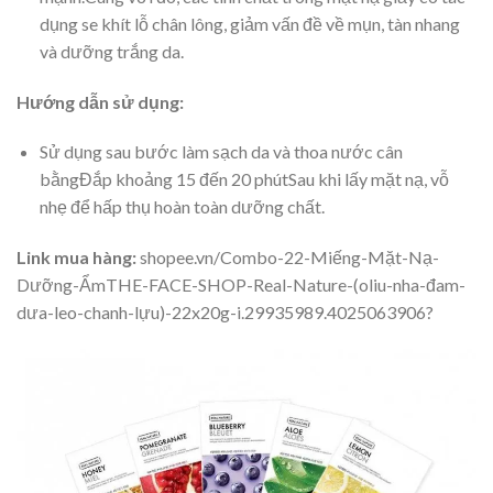
dụng se khít lỗ chân lông, giảm vấn đề về mụn, tàn nhang
và dưỡng trắng da.
Hướng dẫn sử dụng:
Sử dụng sau bước làm sạch da và thoa nước cân
bằngĐắp khoảng 15 đến 20 phútSau khi lấy mặt nạ, vỗ
nhẹ để hấp thụ hoàn toàn dưỡng chất.
Link mua hàng:
shopee.vn/Combo-22-Miếng-Mặt-Nạ-
Dưỡng-ẨmTHE-FACE-SHOP-Real-Nature-(oliu-nha-đam-
dưa-leo-chanh-lựu)-22x20g-i.29935989.4025063906?