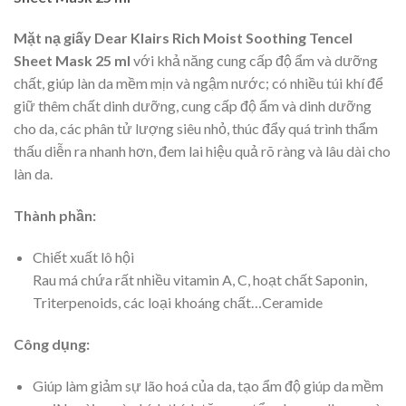
Mặt nạ giấy Dear Klairs Rich Moist Soothing Tencel
Sheet Mask 25 ml
với khả năng cung cấp độ ẩm và dưỡng
chất, giúp làn da mềm mịn và ngậm nước; có nhiều túi khí để
giữ thêm chất dinh dưỡng, cung cấp độ ẩm và dinh dưỡng
cho da, các phân tử lượng siêu nhỏ, thúc đẩy quá trình thẩm
thấu diễn ra nhanh hơn, đem lai hiệu quả rõ ràng và lâu dài cho
làn da.
Thành phần:
Chiết xuất lô hội
Rau má chứa rất nhiều vitamin A, C, hoạt chất Saponin,
Triterpenoids, các loại khoáng chất…Ceramide
Công dụng:
Giúp làm giảm sự lão hoá của da, tạo ẩm độ giúp da mềm