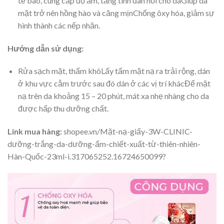
tế bào, cung cấp độ ẩm, tăng tính đàn hồi cho daGiúp da
mặt trở nên hồng hào và căng mịnChống ôxy hóa, giảm sự
hình thành các nếp nhăn.
Hướng dẫn sử dụng:
Rửa sạch mặt, thấm khôLấy tấm mặt nạ ra trải rộng, dán
ở khu vực cằm trước sau đó dán ở các vị trí khácĐể mặt
nạ trên da khoảng 15 – 20 phút, mát xa nhẹ nhàng cho da
được hấp thu dưỡng chất.
Link mua hàng:
shopee.vn/Mặt-nạ-giấy-3W-CLINIC-
dưỡng-trắng-da-dưỡng-ẩm-chiết-xuất-từ-thiên-nhiên-
Hàn-Quốc-23ml-i.317065252.16724650099?