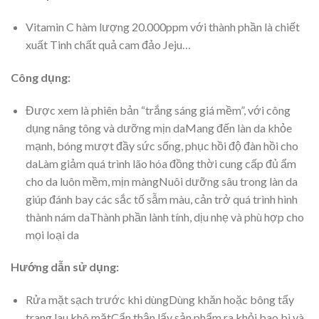
Vitamin C hàm lượng 20.000ppm với thành phần là chiết
xuất Tinh chất quả cam đảo Jeju…
Công dụng:
Được xem là phiên bản “trắng sáng giá mềm”, với công
dụng nâng tông và dưỡng mịn daMang đến làn da khỏe
mạnh, bóng mượt đầy sức sống, phục hồi độ đàn hồi cho
daLàm giảm quá trình lão hóa đồng thời cung cấp đủ ẩm
cho da luôn mềm, mịn màngNuôi dưỡng sâu trong làn da
giúp đánh bay các sắc tố sẫm màu, cản trở quá trình hình
thành nám daThành phần lành tính, dịu nhẹ và phù hợp cho
mọi loại da
Hướng dẫn sử dụng:
Rửa mặt sạch trước khi dùngDùng khăn hoặc bông tẩy
trang lau khô mặtCẩn thận lấy sản phẩm ra khỏi bao bì và