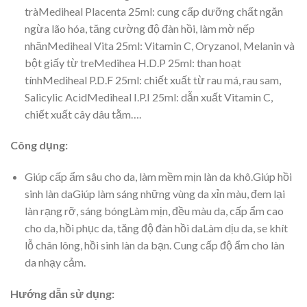
tràMediheal Placenta 25ml: cung cấp dưỡng chất ngăn
ngừa lão hóa, tăng cường độ đàn hồi, làm mờ nếp
nhănMediheal Vita 25ml: Vitamin C, Oryzanol, Melanin và
bột giấy từ treMedihea H.D.P 25ml: than hoạt
tínhMediheal P.D.F 25ml: chiết xuất từ rau má, rau sam,
Salicylic AcidMediheal I.P.I 25ml: dẫn xuất Vitamin C,
chiết xuất cây dâu tằm….
Công dụng:
Giúp cấp ẩm sâu cho da, làm mềm mịn làn da khô.Giúp hồi
sinh làn daGiúp làm sáng những vùng da xỉn màu, đem lại
làn rạng rỡ, sáng bóngLàm mịn, đều màu da, cấp ẩm cao
cho da, hồi phục da, tăng độ đàn hồi daLàm dịu da, se khít
lỗ chân lông, hồi sinh làn da bạn. Cung cấp độ ẩm cho làn
da nhạy cảm.
Hướng dẫn sử dụng: