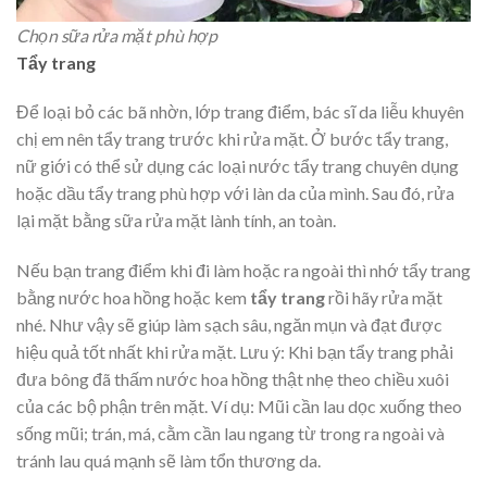
Chọn sữa rửa mặt phù hợp
Tẩy trang
Để loại bỏ các bã nhờn, lớp trang điểm, bác sĩ da liễu khuyên
chị em nên tẩy trang trước khi rửa mặt. Ở bước tẩy trang,
nữ giới có thể sử dụng các loại nước tẩy trang chuyên dụng
hoặc dầu tẩy trang phù hợp với làn da của mình. Sau đó, rửa
lại mặt bằng sữa rửa mặt lành tính, an toàn.
Nếu bạn trang điểm khi đi làm hoặc ra ngoài thì nhớ tẩy trang
bằng nước hoa hồng hoặc kem
tẩy
trang
rồi hãy rửa mặt
nhé. Như vậy sẽ giúp làm sạch sâu, ngăn mụn và đạt được
hiệu quả tốt nhất khi rửa mặt. Lưu ý: Khi bạn tẩy trang phải
đưa bông đã thấm nước hoa hồng thật nhẹ theo chiều xuôi
của các bộ phận trên mặt. Ví dụ: Mũi cần lau dọc xuống theo
sống mũi; trán, má, cằm cần lau ngang từ trong ra ngoài và
tránh lau quá mạnh sẽ làm tổn thương da.