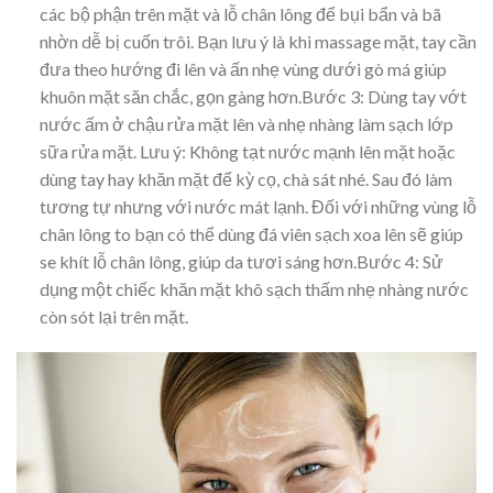
các bộ phận trên mặt và lỗ chân lông để bụi bẩn và bã
nhờn dễ bị cuốn trôi. Bạn lưu ý là khi massage mặt, tay cần
đưa theo hướng đi lên và ấn nhẹ vùng dưới gò má giúp
khuôn mặt săn chắc, gọn gàng hơn.Bước 3: Dùng tay vớt
nước ấm ở chậu rửa mặt lên và nhẹ nhàng làm sạch lớp
sữa rửa mặt. Lưu ý: Không tạt nước mạnh lên mặt hoặc
dùng tay hay khăn mặt để kỳ cọ, chà sát nhé. Sau đó làm
tương tự nhưng với nước mát lạnh. Đối với những vùng lỗ
chân lông to bạn có thể dùng đá viên sạch xoa lên sẽ giúp
se khít lỗ chân lông, giúp da tươi sáng hơn.Bước 4: Sử
dụng một chiếc khăn mặt khô sạch thấm nhẹ nhàng nước
còn sót lại trên mặt.