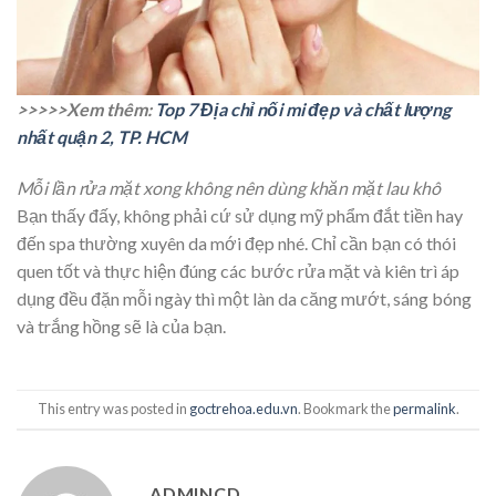
>>>>>Xem thêm:
Top 7 Địa chỉ nối mi đẹp và chất lượng
nhất quận 2, TP. HCM
Mỗi lần rửa mặt xong không nên dùng khăn mặt lau khô
Bạn thấy đấy, không phải cứ sử dụng mỹ phẩm đắt tiền hay
đến spa thường xuyên da mới đẹp nhé. Chỉ cần bạn có thói
quen tốt và thực hiện đúng các bước rửa mặt và kiên trì áp
dụng đều đặn mỗi ngày thì một làn da căng mướt, sáng bóng
và trắng hồng sẽ là của bạn.
This entry was posted in
goctrehoa.edu.vn
. Bookmark the
permalink
.
ADMINCD