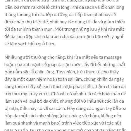
bẩn, bã nhờn ra khỏi lỗ chân lông. Khi da sạch và lỗ chân lông
thông thoáng thì các lớp dưỡng da tiếp theo phát huy sẽ
được hấp thụ triệt để, phát huy tác dụng tối đa và giảm thiểu
tối đa sự hình thành mụn. Một trong những lưu ý khi rửa mặt
để da luôn đẹp chính là tránh chà xát da mạnh bạo với ý nghĩ
sẽ làm sạch hiệu quả hơn.
Nhiều người thường cho rằng, khi rửa mặt nếu ta massage
hoặc chà xát mạnh sẽ giúp da sạch hơn, lấy đi hết những chất
bẩn nằm sâu lỗ chân lông. Tuy nhiên, trên thực tế cho thấy
đây là một quan niệm hoàn toàn sai lầm, chúng khiến da ngày
càng thêm chảy xệ, kích thích mụn phát triển, thậm chí làm da
tổn thương, trầy xướt. Chà xát có vẻ như là cách hoàn hảo để
làm sạch và loại bỏ da chết, nhưng đối với hầu hết các làn da
bị mụn, điều này có vẻ sai cách. Hãy dùng các ngón tay để xoa
bóp da một cách nhẹ nhàng (nhẹ nhàng và chậm, không nên
làm quá nhanh và mạnh bạo) tránh việc tiếp xúc với các nốt
mụn. Sau đó, lau khô da – không bao giờ chà xát da bằng khăn