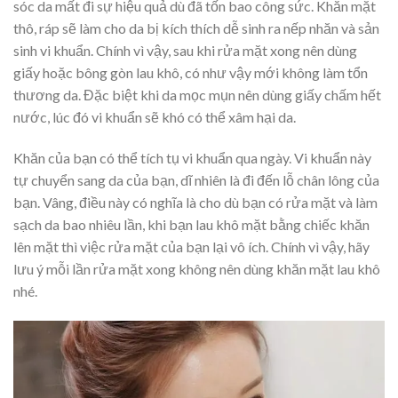
sóc da mất đi sự hiệu quả dù đã tốn bao công sức. Khăn mặt
thô, ráp sẽ làm cho da bị kích thích dễ sinh ra nếp nhăn và sản
sinh vi khuẩn. Chính vì vậy, sau khi rửa mặt xong nên dùng
giấy hoặc bông gòn lau khô, có như vậy mới không làm tổn
thương da. Đặc biệt khi da mọc mụn nên dùng giấy chấm hết
nước, lúc đó vi khuẩn sẽ khó có thể xâm hại da.
Khăn của bạn có thể tích tụ vi khuẩn qua ngày. Vi khuẩn này
tự chuyển sang da của bạn, dĩ nhiên là đi đến lỗ chân lông của
bạn. Vâng, điều này có nghĩa là cho dù bạn có rửa mặt và làm
sạch da bao nhiêu lần, khi bạn lau khô mặt bằng chiếc khăn
lên mặt thì việc rửa mặt của bạn lại vô ích. Chính vì vậy, hãy
lưu ý mỗi lần rửa mặt xong không nên dùng khăn mặt lau khô
nhé.