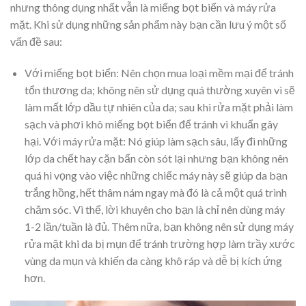
nhưng thông dụng nhất vẫn là miếng bọt biển và máy rửa
mặt. Khi sử dụng những sản phẩm này bạn cần lưu ý một số
vấn đề sau:
Với miếng bọt biển: Nên chọn mua loại mềm mại để tránh
tổn thương da; không nên sử dụng quá thường xuyên vì sẽ
làm mất lớp dầu tự nhiên của da; sau khi rửa mặt phải làm
sạch và phơi khô miếng bọt biển để tránh vi khuẩn gây
hại. Với máy rửa mặt: Nó giúp làm sạch sâu, lấy đi những
lớp da chết hay cặn bẩn còn sót lại nhưng bạn không nên
quá hi vọng vào việc những chiếc máy này sẽ giúp da bạn
trắng hồng, hết thâm nám ngay mà đó là cả một quá trình
chăm sóc. Vì thế, lời khuyên cho bạn là chỉ nên dùng máy
1-2 lần/tuần là đủ. Thêm nữa, bạn không nên sử dụng máy
rửa mặt khi da bị mụn để tránh trường hợp làm trầy xước
vùng da mụn và khiến da càng khô ráp và dễ bị kích ứng
hơn.