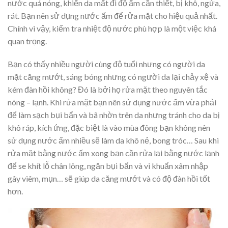
nước quá nóng, khiến da mất đi độ ẩm cần thiết, bị khô, ngứa,
rát. Bạn nên sử dụng nước ấm để rửa mặt cho hiệu quả nhất.
Chính vì vậy, kiểm tra nhiệt độ nước phù hợp là một việc khá
quan trọng.
Bạn có thấy nhiều người cùng độ tuổi nhưng có người da
mặt căng mướt, sáng bóng nhưng có người da lại chảy xệ và
kém đàn hồi không? Đó là bởi họ rửa mặt theo nguyên tắc
nóng – lạnh. Khi rửa mặt bạn nên sử dụng nước ấm vừa phải
để làm sạch bụi bẩn và bã nhờn trên da nhưng tránh cho da bị
khô ráp, kích ứng, đặc biệt là vào mùa đông bạn không nên
sử dụng nước ấm nhiều sẽ làm da khô nẻ, bong tróc… Sau khi
rửa mặt bằng nước ấm xong bạn cần rửa lại bằng nước lạnh
để se khít lỗ chân lông, ngăn bụi bẩn và vi khuẩn xâm nhập
gây viêm, mụn… sẽ giúp da căng mướt và có độ đàn hồi tốt
hơn.