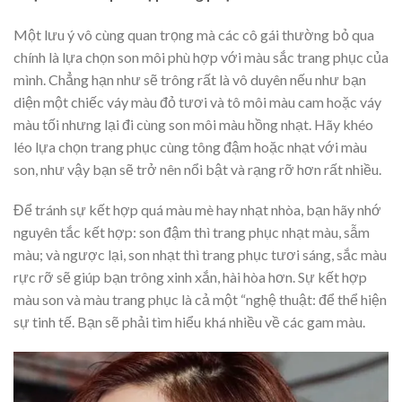
Một lưu ý vô cùng quan trọng mà các cô gái thường bỏ qua
chính là lựa chọn son môi phù hợp với màu sắc trang phục của
mình. Chẳng hạn như sẽ trông rất là vô duyên nếu như bạn
diện một chiếc váy màu đỏ tươi và tô môi màu cam hoặc váy
màu tối nhưng lại đi cùng son môi màu hồng nhạt. Hãy khéo
léo lựa chọn trang phục cùng tông đậm hoặc nhạt với màu
son, như vậy bạn sẽ trở nên nổi bật và rạng rỡ hơn rất nhiều.
Để tránh sự kết hợp quá màu mè hay nhạt nhòa, bạn hãy nhớ
nguyên tắc kết hợp: son đậm thì trang phục nhạt màu, sẫm
màu; và ngược lại, son nhạt thì trang phục tươi sáng, sắc màu
rực rỡ sẽ giúp bạn trông xinh xắn, hài hòa hơn. Sự kết hợp
màu son và màu trang phục là cả một “nghệ thuật: để thể hiện
sự tinh tế. Bạn sẽ phải tìm hiểu khá nhiều về các gam màu.