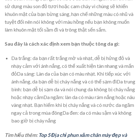
sử dụng màu son đỏ tươi hoặc cam cháy vì chúng sẽ khiến
khuôn mặt của bạn bừng sáng, hạn chế những màu có nhũ và
tuyệt đối nên nói không với màu hồng nếu bạn không muốn
làm khuôn mặt tối sầm đi và trông thật sến sẩm.
Sau đây là cách xác định xem bạn thuộc tông da gì:
Da trắng: da bạn rất trắng mờ và nhạt, dễ bị hửng đỏ và
nhạy cảm với ánh nắng, có thể xuất hiện tàn nhang và mẩn
đỏDa sáng: Làn da của bạn có màu nhạt. Khi tiếp xúc với
ánh nắng, da bạn dễ bị cháy nắng và có thể sạm điDa trung
bình: bạn dễ bị sạm da và nói chung da không bị cháy nắng
hoặc nhạy cảmDa ngăm: làn da có màu rám nắng hoặc nâu
vàng nhạt. Bạn hiếm khi bị cháy nắng và có nước da ngăm
ngay cả trong mùa đôngDa đen: da có màu sậm và không
bao giờ bị cháy nắng
Tìm hiểu thêm:
Top 5 Địa chỉ phun xăm chân mày đẹp và