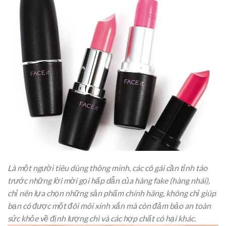
Là một người tiêu dùng thông minh, các cô gái cần tỉnh táo
trước những lời mời gọi hấp dẫn của hàng fake (hàng nhái),
chỉ nên lựa chọn những sản phẩm chính hãng, không chỉ giúp
bạn có được một đôi môi xinh xắn mà còn đảm bảo an toàn
sức khỏe về định lượng chì và các hợp chất có hại khác.