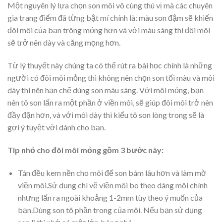
Một nguyên lý lựa chọn son môi vô cùng thú vị mà các chuyên
gia trang điểm đã từng bật mí chính là: màu son đậm sẽ khiến
đôi môi của bạn trông mỏng hơn và với màu sáng thì đôi môi
sẽ trở nên dày và căng mọng hơn.
Từ lý thuyết này chúng ta có thể rút ra bài học chính là những
người có đôi môi mỏng thì không nên chọn son tối màu và môi
dày thì nên hạn chế dùng son màu sáng. Với môi mỏng, bạn
nên tô son lấn ra một phần ở viền môi, sẽ giúp đôi môi trở nên
đầy đặn hơn, và với môi dày thì kiểu tô son lòng trong sẽ là
gợi ý tuyệt vời dành cho bạn.
Tip nhỏ cho đôi môi mỏng gồm 3 bước này:
Tán đều kem nền cho môi để son bám lâu hơn và làm mờ
viền môi.Sử dụng chì vẽ viền môi bo theo dáng môi chính
nhưng lấn ra ngoài khoảng 1-2mm tùy theo ý muốn của
bạn.Dùng son tô phần trong của môi. Nếu bạn sử dụng