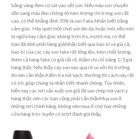
bằng vàng đem cọ sát vào vết son. Nếu màu son chuyển
dần sang màu đen chứng tỏ hàm lượng chì trong son rất
cao, có thể khẳng định 70% là son Fake.Nhận biết bằng
cảm giác. Hãy quẹt một chút son lên da, hoặc môi, nếu môi
bị ngứa hay cảm giác không trơn tru, mượt mà, có thể
bạn đã dính phải hàng giảNhận biết qua bao bì và giá cả,
bao bì của các cây son fake rất lỏng lẻo, kém chất lượng,
thêm cả hàng fake có giả rất rẻ, thậm chí chỉ băng 1/3 giá
hàng thật. Nếu thấy cây son nào quá rẻ so với thị trường
thì nên cần thận.Kiểm tra mã vạch, thường thì cách này rất
có ích, giúp chúng ta nhận biết nhanh chóng. Tuy nhiên,
hiện nay các nơi sản xuất son giả đã sao chép mã vạch y
hàng thật, nên các bạn cũng phải cẩn thậnMua son ở
những nơi chính hãng, không nên mua ở chợ hay những
cửa hàng trực tuyến có lượt đánh giá thấp.