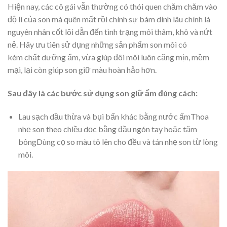
Hiện nay, các cô gái vẫn thường có thói quen chăm chăm vào
độ lì của son mà quên mất rồi chính sự bám dính lâu chính là
nguyên nhân cốt lõi dẫn đến tình trạng môi thâm, khô và nứt
nẻ. Hãy ưu tiên sử dụng những sản phẩm son môi có
kèm chất dưỡng ẩm, vừa giúp đôi môi luôn căng mịn, mềm
mại, lại còn giúp son giữ màu hoàn hảo hơn.
Sau đây là các bước sử dụng son giữ ẩm đúng cách:
Lau sạch dầu thừa và bụi bẩn khác bằng nước ấmThoa
nhẹ son theo chiều dọc bằng đầu ngón tay hoặc tăm
bôngDùng cọ so màu tô lên cho đều và tán nhẹ son từ lòng
môi.