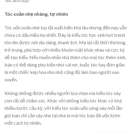
Tóc uốn cụp
Tóc xoăn nhẹ nhàng, tự nhiên
Tóc uốn xoăn nhẹ tuy đã xuất hiện khá lâu nhưng đến nay vẫn
chưa có dấu hiệu hạ nhiệt. Đây là kiểu tóc học sinh hot trend
tôn lên được nét dịu dàng, thanh lịch. Mà lại rất thời thượng,
trẻ trung, phù hợp với nhiều khuôn mặt khác nhau và cực kỳ
dễ tạo kiểu. Nếu muốn nhấn nhá thêm cho mái tóc thêm xinh,
bạn có thể dùng phụ kiện như cài nơ, buộc tóc hay đơn giản
là một chiếc kẹp hoa nho nhỏ cũng đủ làm bao người xao
xuyến.
Không những được nhiều người lựa chọn mà kiểu tóc này
còn rất dễ chăm sóc. Khác với những kiểu tóc khác có khá
nhiều bước cầu kỳ, với kiểu tóc xoăn uốn sóng này mỗi lần
gọi bạn chỉ cần sây nhẹ tại nhà là mái tóc bạn đã uốn lượn
một cách tự nhiên.