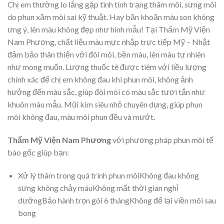
Chị em thường lo lắng gặp tình tình trạng thâm môi, sưng môi
do phun xăm môi sai kỹ thuật. Hay băn khoăn màu son không
ưng ý, lên màu không đẹp như hình mẫu! Tại Thẩm Mỹ Viện
Nam Phương, chất liệu màu mực nhập trực tiếp Mỹ – Nhật
đảm bảo thân thiện với đôi môi, bền màu, lên màu tự nhiên
như mong muốn. Lượng thuốc tê được tiêm với liều lượng
chính xác để chị em không đau khi phun môi, không ảnh
hưởng đến màu sắc, giúp đôi môi có màu sắc tươi tắn như
khuôn màu mẫu. Mũi kim siêu nhỏ chuyên dụng, giúp phun
môi không đau, màu môi phun đều và mướt.
Thẩm Mỹ Viện Nam Phương
với phương pháp phun môi tế
bào gốc giúp bạn:
Xử lý thâm trong quá trình phun môiKhông đau không
sưng không chảy máuKhông mất thời gian nghỉ
dưỡngBảo hành trọn gói 6 thángKhông để lại viền môi sau
bong