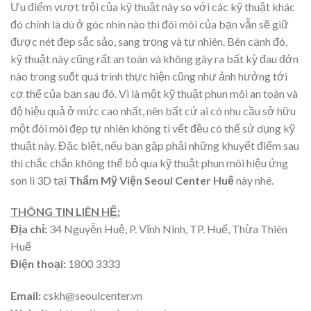
Ưu điểm vượt trội của kỹ thuật này so với các kỹ thuật khác
đó chính là dù ở góc nhìn nào thì đôi môi của bạn vẫn sẽ giữ
được nét đẹp sắc sảo, sang trọng và tự nhiên. Bên cạnh đó,
kỹ thuật này cũng rất an toàn và không gây ra bất kỳ đau đớn
nào trong suốt quá trình thực hiện cũng như ảnh hưởng tới
cơ thể của bạn sau đó. Vì là một kỹ thuật phun môi an toàn và
độ hiệu quả ở mức cao nhất, nên bất cứ ai có nhu cầu sở hữu
một đôi môi đẹp tự nhiên không tì vết đều có thể sử dụng kỹ
thuật này. Đặc biệt, nếu bạn gặp phải những khuyết điểm sau
thì chắc chắn không thể bỏ qua kỹ thuật phun môi hiệu ứng
son lì 3D tại
Thẩm Mỹ Viện Seoul Center Huế
này nhé.
THÔNG TIN LIÊN HỆ:
Địa chỉ:
34 Nguyễn Huệ, P. Vĩnh Ninh, TP. Huế, Thừa Thiên
Huế
Điện thoại:
1800 3333
Email:
cskh@seoulcenter.vn