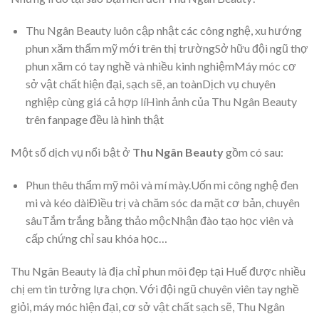
Thu Ngân Beauty luôn cập nhật các công nghệ, xu hướng
phun xăm thẩm mỹ mới trên thị trườngSở hữu đội ngũ thợ
phun xăm có tay nghề và nhiều kinh nghiệmMáy móc cơ
sở vật chất hiện đại, sạch sẽ, an toànDịch vụ chuyên
nghiệp cùng giá cả hợp líHình ảnh của Thu Ngân Beauty
trên fanpage đều là hình thật
Một số dịch vụ nổi bật ở
Thu Ngân Beauty
gồm có sau:
Phun thêu thẩm mỹ môi và mí mày.Uốn mi công nghệ đen
mi và kéo dàiĐiều trị và chăm sóc da mặt cơ bản, chuyên
sâuTắm trắng bằng thảo mộcNhận đào tạo học viên và
cấp chứng chỉ sau khóa học…
Thu Ngân Beauty là địa chỉ phun môi đẹp tại Huế được nhiều
chị em tin tưởng lựa chọn. Với đội ngũ chuyên viên tay nghề
giỏi, máy móc hiện đại, cơ sở vật chất sạch sẽ, Thu Ngân