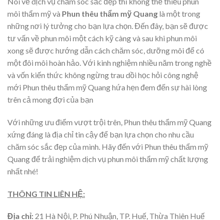
Nói về dịch vụ chăm sóc sắc đẹp thì không thể thiếu phun
môi thẩm mỹ và
Phun thêu thẩm mỹ Quang
là một trong
những nơi lý tưởng cho bạn lựa chọn. Đến đây, bạn sẽ được
tư vấn về phun môi một cách kỹ càng và sau khi phun môi
xong sẽ được hướng dẫn cách chăm sóc, dưỡng môi để có
một đôi môi hoàn hảo.
Với kinh nghiệm nhiều năm trong nghề
và vốn kiến thức không ngừng trau dồi học hỏi công nghệ
mới Phun thêu thẩm mỹ Quang hứa hẹn đem đến sự hài lòng
trên cả mong đợi của bạn
Với những ưu điểm vượt trội trên, Phun thêu thẩm mỹ Quang
xứng đáng là địa chỉ tin cậy để bạn lựa chọn cho nhu cầu
chăm sóc sắc đẹp của mình. Hãy đến với Phun thêu thẩm mỹ
Quang để trải nghiệm dịch vụ phun môi thẩm mỹ chất lượng
nhất nhé!
THÔNG TIN LIÊN HỆ:
Địa chỉ:
21 Hà Nội, P. Phú Nhuận, TP. Huế, Thừa Thiên Huế