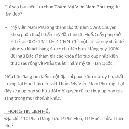
Tại sao bạn nên lựa chọn
Thẩm Mỹ Viện Nam Phương
để
làm đẹp?
Mỹ viện Nam Phương thành lập từ năm 1988. Chuyên
khoa phẫu thuật thẩm mỹ đầu tiên tại Huế. Giấy phép Sở
Y Tế số: 000513/TTH-CCHN. Chỉ một cơ sở duy nhất để
phục vụ khách hàng được chu đáo hơn. Hằng quý 100%
đội ngũ Bác sĩ tham gia các khóa đào tạo cập nhật kiến
thức sâu rộng về Phẫu thuật Thẩm mỹ tại Hàn Quốc.
Nếu bạn đang tìm kiếm một địa chỉ phun xăm môi uy tín, chất
lượng tại Huế, hãy đến với Thẩm Mỹ Viện Nam Phương. Tại
đây sẽ giúp bạn sở hữu đôi môi quyến rũ, tự tin, giúp bạn tỏa
sáng trong mọi khoảnh khắc.
THÔNG TIN LIÊN HỆ:
Địa chỉ:
110 Phan Đăng Lưu, P. Phú Hoà, TP. Huế, Thừa Thiên
Huế