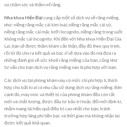
vụ chăm sóc và thẩm mĩ răng.
Nha khoa Hiện Đại
cung cấp một số dịch vụ về răng miệng,
như: niềng răng mắc cài kim loại, niềng răng mắc cài sứ,
niềng răng mắc cài mặc lưỡi Incognito, niềng răng trong suốt
không mắc cài Incognito. Khi đến với Nha khoa Hiện Đại Gia
Lai, bạn sẽ được thăm khám cẩn thận, đầy đủ theo quy trình,
rồi từ đó cho ra kết quả và bác sĩ sẽ dựa vào đó mà đưa ra
những đánh giá về sức khoẻ răng miệng của bạn, cũng như
tư vấn cho bạn dịch vụ răng miệng nào là phù hợp với bạn.
Các dịch vụ tại phòng khám này có mức chi phí hợp lí, thích
hợp cho bất kì ai có nhu cầu sử dụng dịch vụ răng miệng. Bên
cạnh đó, máy móc và thiết bị của phòng khám đều còn rất
mới và chất lượng, được đầu tư bảo trì hoặc đổi mới định kì,
nhằm mang lại hiệu quả điều trị cao nhất cho bạn, tránh
trường hợp lãng phí tiền bạc và thời gian mà không nhận lại
được kết quả khả quan.