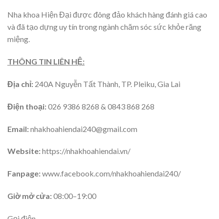
Nha khoa Hiện Đại
được đông đảo khách hàng đánh giá cao
và đã tạo dựng uy tín trong ngành chăm sóc sức khỏe răng
miệng.
THÔNG TIN LIÊN HỆ:
Địa chỉ:
240A Nguyễn Tất Thành, TP. Pleiku, Gia Lai
Điện thoại:
026 9386 8268 & 0843 868 268
Email:
nhakhoahiendai240@gmail.com
Website:
https://nhakhoahiendai.vn/
Fanpage:
www.facebook.com/nhakhoahiendai240/
Giờ mở cửa:
08:00–19:00
Gọi điện