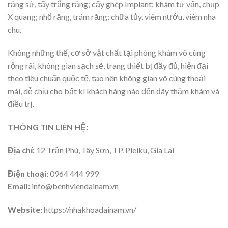
răng sứ, tẩy trắng răng; cấy ghép Implant; khám tư vấn, chụp
X quang; nhổ răng, trám răng; chữa tủy, viêm nướu, viêm nha
chu.
Không những thế, cơ sở vật chất tại phòng khám vô cùng
rộng rãi, không gian sạch sẽ, trang thiết bị đầy đủ, hiện đại
theo tiêu chuẩn quốc tế, tạo nên không gian vô cùng thoải
mái, dễ chịu cho bất kì khách hàng nào đến đây thăm khám và
điều trị.
THÔNG TIN LIÊN HỆ:
Địa chỉ:
12 Trần Phú, Tây Sơn, TP. Pleiku, Gia Lai
Điện thoại:
0964 444 999
Email:
info@benhviendainam.vn
Website:
https://nhakhoadainam.vn/