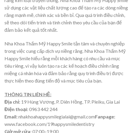
răng kim loại truyền thống. Nha Khoa Thẩm Mỹ Happy Smile
sử dụng các vật liệu chất lượng cao để tạo ra các dòng niềng
răng mạnh mẽ, chính xác và bền bỉ. Qua quá trình điều chỉnh,
sẽ theo dõi tiến trình và tinh chỉnh theo yêu cầu của bạn để
đảm bảo kết quả tốt nhất.
Nha Khoa Thẩm Mỹ Happy Smile tận tâm và chuyên nghiệp
trong việc cung cấp dịch vụ niềng răng. Nha Khoa Thẩm Mỹ
Happy Smile hiểu rằng mỗi khách hàng có nhu cầu và mục
tiêu riêng, vì vậy luôn tạo ra các kế hoạch điều chỉnh răng
miệng cá nhân hóa và đảm bảo rằng quy trình điều trị được
thực hiện theo đúng tiến độ và mục tiêu của bạn.
THÔNG TIN LIÊN HỆ:
Địa chỉ:
19 Hùng Vương, P. Diên Hồng, TP. Pleiku, Gia Lai
Điện thoại:
0963 442 244
Email:
nhakhoahappysmilegialai@gmail.com
Fanpage:
www.facebook.com/19happysmiledentistry
Giờ mở cửa:
07:00–19:00