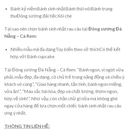
Bánh kỷ niệmBánh sinh nhậtBánh thôi nôiBánh trung
thuĐông sương đãi tiệcXôi chè
Tại sao nên chọn bánh sinh nhật rau câu tại
Đông sương Đà
Nẵng – Cà Rem
:
Nhiều mẫu mã đa dạngTùy biến theo sở thíchCó thể kết
hợp với Bánh cupcake
Tại Đông sương Đà Nẵng – Cà Rem: “Bánh ngon, vị ngọt vừa
phải, mẫu đẹp, đa dạng, cô chủ trẻ trung năng động và chiều ý
khách vô cùng”, “Giao hàng nhanh, tận tình, bánh ngon miệng,
vừa ăn!”, “Màu sắc hài hòa, đẹp và chất lượng, thơm ngon,
hợp vệ sinh!”. Như vậy, còn chần chừ gì nữa mà không ghé
ngay cửa hàng để lựa chọn một chiếc bánh sinh nhật rau câu
ưng ý nhất.
THÔNG TIN LIÊN HỆ: