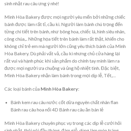
sinh nhật rau câu ưng ý nhé!
Minh Hòa Bakery được mọi người yêu mến bởi những chiếc
bánh được làm rất tỉ, cầu kì. Người làm bánh chú trọng đến
từng chi tiết trên bánh, như bông hoa, chiếc lá, hình siêu nhân,
công chúa,.. Những họa tiết trên bánh làm rất thật, khiến cho
không chỉ trẻ em mà người lớn cũng yêu thích bánh của Minh
Hòa Bakery. Dù phải vất vả, cầu kì nhưng chủ cửa hàng lại
rất vui và hạnh phúc khi sản phẩm do chính tay mình làm ra
được mọi người ưa chuộng và ủng hộ nhiệt tình. Đặc biệt,
Minh Hòa Bakery nhận làm bánh trong mọi dịp lễ, Tết,…
Các loại bánh của
Minh Hòa Bakery
:
Bánh kem rau câu nước cốt dừa nguyên chất nhân flan
Bánh rau câu hoa nổi 4D Bánh rau câu ăn bán lẻ
Minh Hòa Bakery chuyên phục vụ trong các dịp lễ cưới hỏi
sinh nhật, thôi nôi đầy tháng, đám giỗ, dùng làm món tráng