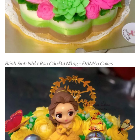
Bánh Sinh Nhật Rau Câu Đà Nẵng – ĐôMèo Cakes