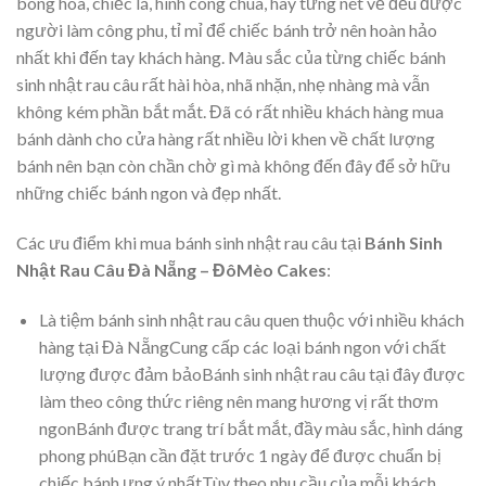
bông hoa, chiếc lá, hình công chúa, hay từng nét vẽ đều được
người làm công phu, tỉ mỉ để chiếc bánh trở nên hoàn hảo
nhất khi đến tay khách hàng. Màu sắc của từng chiếc bánh
sinh nhật rau câu rất hài hòa, nhã nhặn, nhẹ nhàng mà vẫn
không kém phần bắt mắt. Đã có rất nhiều khách hàng mua
bánh dành cho cửa hàng rất nhiều lời khen về chất lượng
bánh nên bạn còn chần chờ gì mà không đến đây để sở hữu
những chiếc bánh ngon và đẹp nhất.
Các ưu điểm khi mua bánh sinh nhật rau câu tại
Bánh Sinh
Nhật Rau Câu Đà Nẵng – ĐôMèo Cakes
:
Là tiệm bánh sinh nhật rau câu quen thuộc với nhiều khách
hàng tại Đà NẵngCung cấp các loại bánh ngon với chất
lượng được đảm bảoBánh sinh nhật rau câu tại đây được
làm theo công thức riêng nên mang hương vị rất thơm
ngonBánh được trang trí bắt mắt, đầy màu sắc, hình dáng
phong phúBạn cần đặt trước 1 ngày để được chuẩn bị
chiếc bánh ưng ý nhấtTùy theo nhu cầu của mỗi khách