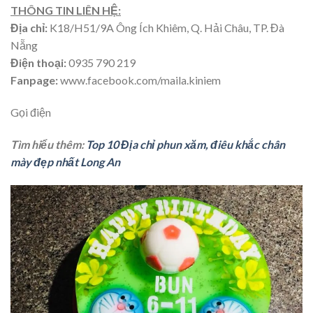
THÔNG TIN LIÊN HỆ:
Địa chỉ:
K18/H51/9A Ông Ích Khiêm, Q. Hải Châu, TP. Đà
Nẵng
Điện thoại:
0935 790 219
Fanpage:
www.facebook.com/maila.kiniem
Gọi điện
Tìm hiểu thêm:
Top 10 Địa chỉ phun xăm, điêu khắc chân
mày đẹp nhất Long An