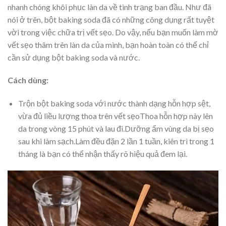
nhanh chóng khôi phục làn da về tình trạng ban đầu. Như đã
nói ở trên, bột baking soda đã có những công dụng rất tuyệt
vời trong việc chữa trị vết sẹo. Do vậy, nếu bạn muốn làm mờ
vết sẹo thâm trên làn da của mình, bạn hoàn toàn có thể chỉ
cần sử dụng bột baking soda và nước.
Cách dùng:
Trộn bột baking soda với nước thành dạng hỗn hợp sệt,
vừa đủ liều lượng thoa trên vết sẹoThoa hỗn hợp này lên
da trong vòng 15 phút và lau đi.Dưỡng ẩm vùng da bị sẹo
sau khi làm sạch.Làm đều đặn 2 lần 1 tuần, kiên trì trong 1
tháng là bạn có thể nhận thấy rõ hiệu quả đem lại.