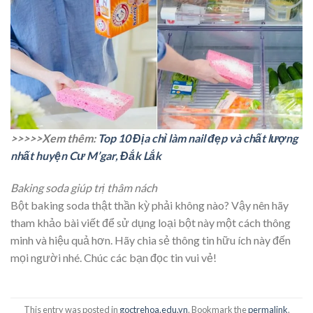
>>>>>Xem thêm:
Top 10 Địa chỉ làm nail đẹp và chất lượng
nhất huyện Cư M’gar, Đắk Lắk
Baking soda giúp trị thâm nách
Bột baking soda thật thần kỳ phải không nào? Vậy nên hãy
tham khảo bài viết để sử dụng loại bột này một cách thông
minh và hiệu quả hơn. Hãy chia sẻ thông tin hữu ích này đến
mọi người nhé. Chúc các bạn đọc tin vui vẻ!
This entry was posted in
goctrehoa.edu.vn
. Bookmark the
permalink
.