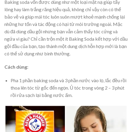
Baking soda vốn được dùng như một loại mặt nạ giúp tẩy
lông hay làm trắng răng hiệu quả, không chỉ vậy còn có thể
bảo vệ và giúp mái tóc luôn suôn mượt khoẻ mạnh chống lại
những hư tổn và tác động có hại từ môi trường ngoài. Mặc
dù đã dùng dầu gội nhưng bạn vẫn cảm thấy tóc cứng và
ngứa vì gàu? Chỉ cần trộn một ít Baking Soda kết hợp với dầu
gội đầu của bạn, tạo thành một dung dịch hỗn hợp mới là bạn
có thể sử dụng như bình thường.
Cách dùng:
Pha 1 phần baking soda và 3 phần nước vào lọ, lắc đều rồi
thoa lên tóc từ gốc đến ngọn. Ủ tóc trong vòng 2 – 3 phút
rồi rửa sạch lại bằng nước ấm.