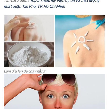
Tìm hiểu thêm:
Top 5 Thẩm mỹ viện uy tín và chất lượng
nhất quận Tân Phú, TP. Hồ Chí Minh
Làm dịu làn da cháy nắng