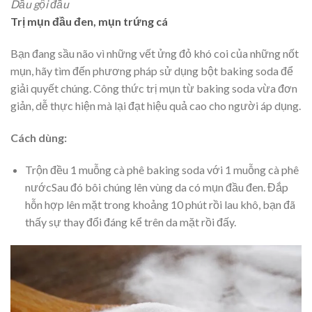
Dầu gội đầu
Trị mụn đầu đen, mụn trứng cá
Bạn đang sầu não vì những vết ửng đỏ khó coi của những nốt
mụn, hãy tìm đến phương pháp sử dụng bột baking soda để
giải quyết chúng. Công thức trị mụn từ baking soda vừa đơn
giản, dễ thực hiện mà lại đạt hiệu quả cao cho người áp dụng.
Cách dùng:
Trộn đều 1 muỗng cà phê baking soda với 1 muỗng cà phê
nướcSau đó bôi chúng lên vùng da có mụn đầu đen. Đắp
hỗn hợp lên mặt trong khoảng 10 phút rồi lau khô, bạn đã
thấy sự thay đổi đáng kể trên da mặt rồi đấy.