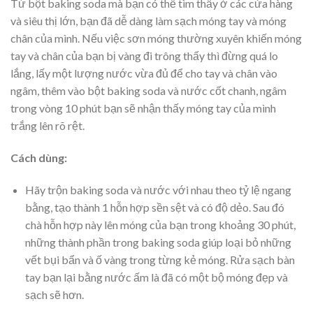
Từ bột baking soda mà bạn có thể tìm thấy ở các cửa hàng
và siêu thị lớn, bạn đã dễ dàng làm sạch móng tay và móng
chân của mình. Nếu việc sơn móng thường xuyên khiến móng
tay và chân của bạn bị vàng đi trông thấy thì đừng quá lo
lắng, lấy một lượng nước vừa đủ để cho tay và chân vào
ngâm, thêm vào bột baking soda và nước cốt chanh, ngâm
trong vòng 10 phút bạn sẽ nhận thấy móng tay của mình
trắng lên rõ rệt.
Cách dùng:
Hãy trộn baking soda và nước với nhau theo tỷ lệ ngang
bằng, tạo thành 1 hỗn hợp sền sệt và có độ dẻo. Sau đó
chà hỗn hợp này lên móng của bạn trong khoảng 30 phút,
những thành phần trong baking soda giúp loại bỏ những
vết bụi bẩn và ố vàng trong từng kẻ móng. Rửa sạch bàn
tay bạn lại bằng nước ấm là đã có một bộ móng đẹp và
sạch sẽ hơn.