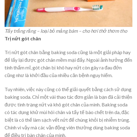
Tẩy trắng răng – loại bỏ mảng bám – cho hơi thở thơm tho
Trị nứt gót chân
Trị nứt gót chân bằng baking soda cũng là một giải pháp hay
để lấy lại được gót chân mềm mại đấy. Ngoài ảnh hưởng đến
tính thẩm mĩ, gót chân bị khô hay nứt còn gây ra đau đớn
cũng như là khởi đầu của nhiều căn bệnh nguy hiểm.
Tuy nhiên, việc này cũng có thể giải quyết bằng cách sử dụng
baking soda. Chỉ một vài thao tác đơn giản là bạn đã cải thiện
được tình trạng nứt và khô gót chân của mình. Baking soda
có tác dụng khử mùi hôi chân và tẩy tế bào chết trên da, đặc
biệt là có thể làm sạch vết nứt để chúng khỏi bị nhiễm trùng.
Chính vì vậy mà các vận động viên thường dùng baking soda
để điều trị bàn chân của mình.