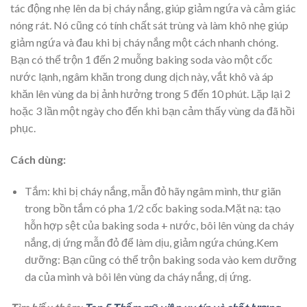
tác động nhẹ lên da bị cháy nắng, giúp giảm ngứa và cảm giác
nóng rát. Nó cũng có tính chất sát trùng và làm khô nhẹ giúp
giảm ngứa và đau khi bị cháy nắng một cách nhanh chóng.
Bạn có thể trộn 1 đến 2 muỗng baking soda vào một cốc
nước lạnh, ngâm khăn trong dung dịch này, vắt khô và áp
khăn lên vùng da bị ảnh hưởng trong 5 đến 10 phút. Lặp lại 2
hoặc 3 lần một ngày cho đến khi bạn cảm thấy vùng da đã hồi
phục.
Cách dùng:
Tắm: khi bị cháy nắng, mẫn đỏ hãy ngâm mình, thư giãn
trong bồn tắm có pha 1/2 cốc baking soda.Mặt nạ: tạo
hỗn hợp sệt của baking soda + nước, bôi lên vùng da cháy
nắng, dị ứng mẫn đỏ để làm dịu, giảm ngứa chúng.Kem
dưỡng: Bạn cũng có thể trộn baking soda vào kem dưỡng
da của mình và bôi lên vùng da cháy nắng, dị ứng.