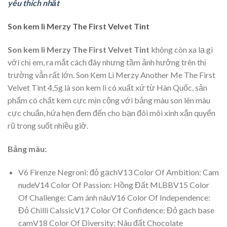
yêu thích nhất
Son kem lì Merzy The First Velvet Tint
Son kem lì Merzy The First Velvet Tint
không còn xa lạ gì
với chị em, ra mắt cách đây nhưng tầm ảnh hưởng trên thị
trường vẫn rất lớn. Son Kem Lì Merzy Another Me The First
Velvet Tint 4,5g là son kem lì có xuất xứ từ Hàn Quốc, sản
phẩm có chất kem cực mịn cộng với bảng màu son lên màu
cực chuẩn, hứa hẹn đem đến cho bạn đôi môi xinh xắn quyến
rũ trong suốt nhiều giờ.
Bảng màu:
V6 Firenze Negroni: đỏ gạchV13 Color Of Ambition: Cam
nudeV14 Color Of Passion: Hồng Đất MLBBV15 Color
Of Challenge: Cam ánh nâuV16 Color Of Independence:
Đỏ Chilli CalssicV17 Color Of Confidence: Đỏ gạch base
camV18 Color Of Diversity: Nâu đất Chocolate