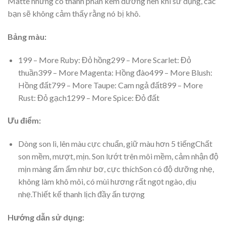
Matte nhưng có thành phần kem dưỡng nên khi sử dụng, các
bạn sẽ không cảm thấy rằng nó bị khô.
Bảng màu:
199 – More Ruby: Đỏ hồng299 – More Scarlet: Đỏ
thuần399 – More Magenta: Hồng đào499 – More Blush:
Hồng đất799 – More Taupe: Cam ngả đất899 – More
Rust: Đỏ gạch1299 – More Spice: Đỏ đất
Ưu điểm:
Dòng son lì, lên màu cực chuẩn, giữ màu hơn 5 tiếngChất
son mềm, mượt, mịn. Son lướt trên môi mềm, cảm nhận độ
mịn màng ẩm ẩm như bơ, cực thíchSon có độ dưỡng nhẹ,
không làm khô môi, có mùi hương rất ngọt ngào, dịu
nhẹ.Thiết kế thanh lịch đầy ấn tượng
Hướng dẫn sử dụng: