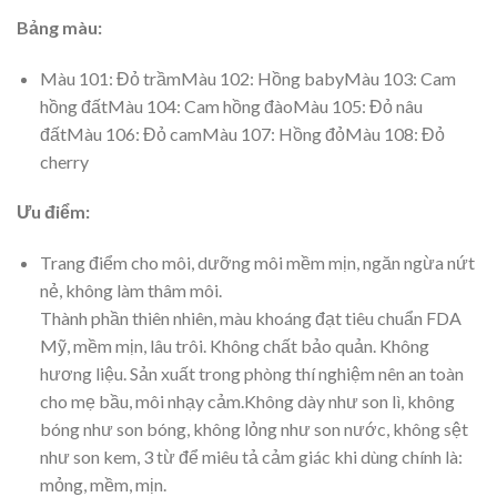
Bảng màu:
Màu 101: Đỏ trầmMàu 102: Hồng babyMàu 103: Cam
hồng đấtMàu 104: Cam hồng đàoMàu 105: Đỏ nâu
đấtMàu 106: Đỏ camMàu 107: Hồng đỏMàu 108: Đỏ
cherry
Ưu điểm:
Trang điểm cho môi, dưỡng môi mềm mịn, ngăn ngừa nứt
nẻ, không làm thâm môi.
Thành phần thiên nhiên, màu khoáng đạt tiêu chuẩn FDA
Mỹ, mềm mịn, lâu trôi. Không chất bảo quản. Không
hương liệu. Sản xuất trong phòng thí nghiệm nên an toàn
cho mẹ bầu, môi nhạy cảm.Không dày như son lì, không
bóng như son bóng, không lỏng như son nước, không sệt
như son kem, 3 từ để miêu tả cảm giác khi dùng chính là:
mỏng, mềm, mịn.