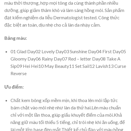
màu thời thượng, hợp mọi tông da cùng thành phần nhiều
dưỡng, giúp giảm thâm khô và làm sáng hồng môi. Sản phẩm
đạt kiểm nghiệm da liễu Dermatologist tested. Công thức
đặc biệt an toàn, dịu nhẹ cho cả làn da nhạy cảm.
Bảng màu:
01 Glad Day02 Lovely Day03 Sunshine Day04 First Day05
Gloomy Day06 Rainy Day07 Red – letter Day08 Take A
Sip09 Hei Hei10 May Beauty11 Set Sail12 Lavish13 Curse
Reverse
Ưu điểm:
Chất kem bông xốp mềm mịn, khi thoa lên môi lập tức
bám chặt vào môi nhẹ như làn da thứ hai.Lên màu chuẩn
chỉ với một lần thoa, giúp giấu khuyết điểm của môi.Khả
năng giữ màu tối thiếu 5 tiếng, chỉ trôi nhẹ khi ăn uống, để
lại một lớp base đẹp mắt.Thiết kế chủ đạo với màu hồng