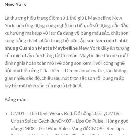
New York
Là thương hiệu trang điểm số 1 thế giới, Maybelline New
York luôn ứng dụng công nghệ tiên tiến, dễ sử dụng, dẫn đầu
xu hướng makeup với sự đa dạng về bảng màu sắc, chất son
cùng bảng thành phần trong bộ sưu tập
son kem mịn lì như
nhung Cushion Matte Maybelline New York
đầy ấn tượng
của mình. Lấy cảm hứng từ Cushion, Maybelline tạo nên một
định nghĩa hoàn toàn mới về dòng son kem lì với công nghệ
đột phá hiệu ứng lì đa chiều – Dimensional matte, tạo không
gian nhiều sắc độ, chiều sâu, hút trọn sắc son rồi bung ra ấp
lấy bờ môi xinh xắn của người châu Á.
Bảng màu:
CM01 – The Devil Wears Red: Đỏ hồng cherryCM06 –
Urban Spice: Gạch đunCM07 – Lips On Pulse: Hồng ngọt
nắngCM08 – Girl Who Rules: Vang đỏCM09 – Red Lips