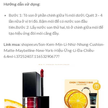
Hướng dẫn sử dụng:
Bước 1: Tô son ở phần chính giữa ⅔ môi dưới. Quét 3 – 4
lần nữa ở vị trí đó. Bặm môi để có nước son đầu
tiên.Bước 2: Lấy nước son thứ hai, tô ở chính giữa môi để
tạo hiệu ứng đôi môi căng đầy.
Link mua:
shopee.vn/Son-Kem-Mịn-Lì-Như-Nhung-Cushion-
Matte-Maybelline-New-York-Hiệu-Ứng-Lì-Đa-Chiều-
6.4ml-i.37252407.11653290677?