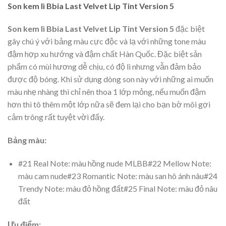
Son kem lì Bbia Last Velvet Lip Tint Version 5
Son kem lì Bbia Last Velvet Lip Tint Version 5
đặc biệt
gây chú ý với bảng màu cực độc và lạ với những tone màu
đậm hợp xu hướng và đậm chất Hàn Quốc. Đặc biệt sản
phẩm có mùi hương dễ chịu, có độ lì nhưng vẫn đảm bảo
được độ bóng. Khi sử dụng dòng son này với những ai muốn
màu nhẹ nhàng thì chỉ nên thoa 1 lớp mỏng, nếu muốn đậm
hơn thì tô thêm một lớp nữa sẽ đem lại cho bạn bờ môi gợi
cảm trông rất tuyệt vời đấy.
Bảng màu:
#21 Real Note: màu hồng nude MLBB#22 Mellow Note:
màu cam nude#23 Romantic Note: màu san hô ánh nâu#24
Trendy Note: màu đỏ hồng đất#25 Final Note: màu đỏ nâu
đất
Ưu điểm: