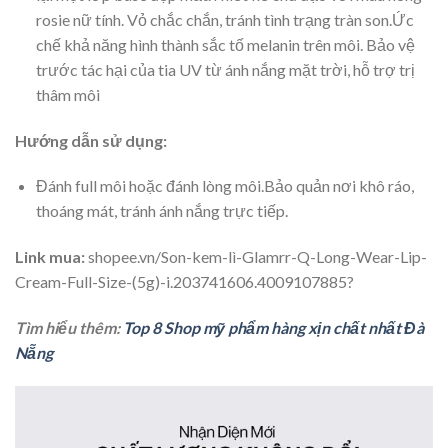
rosie nữ tính. Vỏ chắc chắn, tránh tình trạng tràn son.Ức
chế khả năng hình thành sắc tố melanin trên môi. Bảo vệ
trước tác hại của tia UV từ ánh nắng mặt trời, hỗ trợ trị
thâm môi
Hướng dẫn sử dụng:
Đánh full môi hoặc đánh lòng môi.Bảo quản nơi khô ráo,
thoáng mát, tránh ánh nắng trực tiếp.
Link mua:
shopee.vn/Son-kem-lì-Glamrr-Q-Long-Wear-Lip-
Cream-Full-Size-(5g)-i.203741606.4009107885?
Tìm hiểu thêm:
Top 8 Shop mỹ phẩm hàng xịn chất nhất Đà
Nẵng