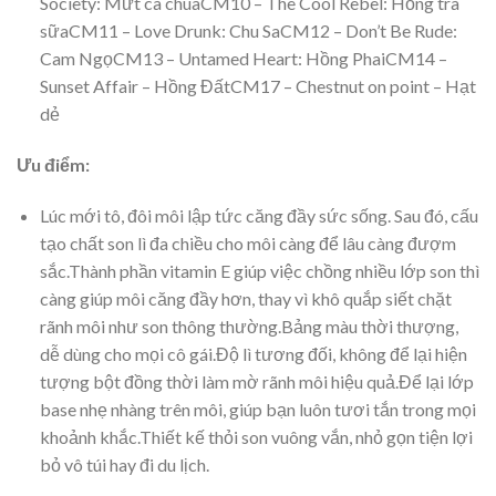
Society: Mứt cà chuaCM10 – The Cool Rebel: Hồng trà
sữaCM11 – Love Drunk: Chu SaCM12 – Don’t Be Rude:
Cam NgọCM13 – Untamed Heart: Hồng PhaiCM14 –
Sunset Affair – Hồng ĐấtCM17 – Chestnut on point – Hạt
dẻ
Ưu điểm:
Lúc mới tô, đôi môi lập tức căng đầy sức sống. Sau đó, cấu
tạo chất son lì đa chiều cho môi càng để lâu càng đượm
sắc.Thành phần vitamin E giúp việc chồng nhiều lớp son thì
càng giúp môi căng đầy hơn, thay vì khô quắp siết chặt
rãnh môi như son thông thường.Bảng màu thời thượng,
dễ dùng cho mọi cô gái.Độ lì tương đối, không để lại hiện
tượng bột đồng thời làm mờ rãnh môi hiệu quả.Để lại lớp
base nhẹ nhàng trên môi, giúp bạn luôn tươi tắn trong mọi
khoảnh khắc.Thiết kế thỏi son vuông vắn, nhỏ gọn tiện lợi
bỏ vô túi hay đi du lịch.