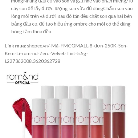
mỏngNhúng đầu cọ vào son và gạt nhẹ vào phần miệng/ lọ
cây son để lấy được lượng son vừa đủ dùngChấm son vào
lòng môi trên và dưới, sau đó tán đều chất son qua hai bên
bằng đầu cọ, để tạo hiệu ứng ombre cho môi có thể dùng
bông tăm thoa đều.
Link mua:
shopee.vn/-Mã-FMCGMALL-8-đơn-250K-Son-
Kem-Lì-rom-nd-Zero-Velvet-Tint-5.5g-
i.227362008.3620362728