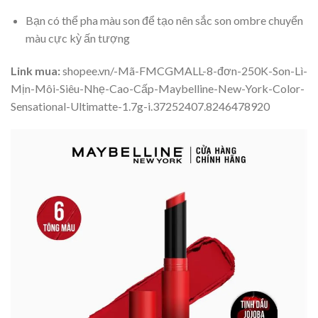
Bạn có thể pha màu son để tạo nên sắc son ombre chuyển
màu cực kỳ ấn tượng
Link mua:
shopee.vn/-Mã-FMCGMALL-8-đơn-250K-Son-Lì-
Mịn-Môi-Siêu-Nhẹ-Cao-Cấp-Maybelline-New-York-Color-
Sensational-Ultimatte-1.7g-i.37252407.8246478920