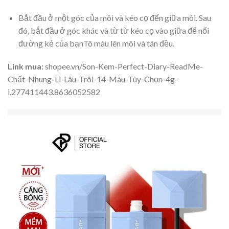
Bắt đầu ở một góc của môi và kéo cọ đến giữa môi. Sau
đó, bắt đầu ở góc khác và từ từ kéo cọ vào giữa để nối
đường kẻ của bạnTô màu lên môi và tán đều.
Link mua:
shopee.vn/Son-Kem-Perfect-Diary-ReadMe-
Chất-Nhung-Lì-Lâu-Trôi-14-Màu-Tùy-Chọn-4g-
i.277411443.8636052582