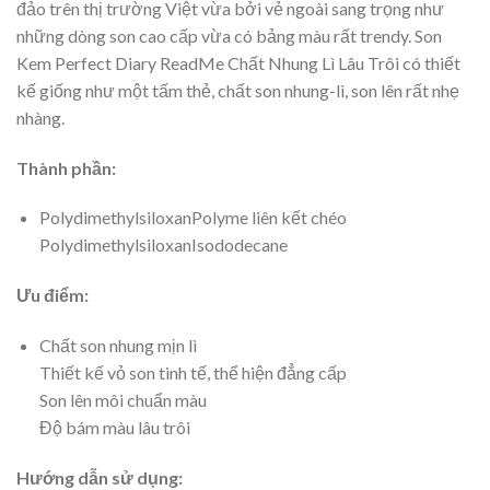
đảo trên thị trường Việt vừa bởi vẻ ngoài sang trọng như
những dòng son cao cấp vừa có bảng màu rất trendy. Son
Kem Perfect Diary ReadMe Chất Nhung Lì Lâu Trôi có thiết
kế giống như một tấm thẻ, chất son nhung-lì, son lên rất nhẹ
nhàng.
Thành phần:
PolydimethylsiloxanPolyme liên kết chéo
PolydimethylsiloxanIsododecane
Ưu điểm:
Chất son nhung mịn lì
Thiết kế vỏ son tinh tế, thể hiện đẳng cấp
Son lên môi chuẩn màu
Độ bám màu lâu trôi
Hướng dẫn sử dụng: