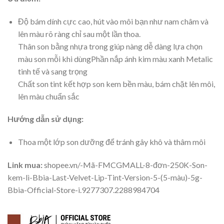
Độ bám dính cực cao, hút vào môi bạn như nam châm và
lên màu rõ ràng chỉ sau một lần thoa.
Thân son bằng nhựa trong giúp nàng dễ dàng lựa chọn
màu son mỗi khi dùngPhần nắp ánh kim màu xanh Metalic
tinh tế và sang trọng
Chất son tint kết hợp son kem bền màu, bám chặt lên môi,
lên màu chuẩn sắc
Hướng dẫn sử dụng:
Thoa một lớp son dưỡng để tránh gây khô và thâm môi
Link mua:
shopee.vn/-Mã-FMCGMALL-8-đơn-250K-Son-
kem-lì-Bbia-Last-Velvet-Lip-Tint-Version-5-(5-màu)-5g-
Bbia-Official-Store-i.9277307.2288984704