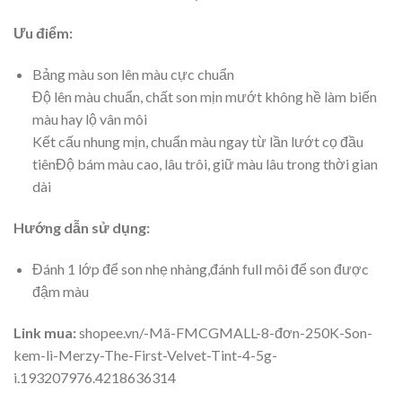
Ưu điểm:
Bảng màu son lên màu cực chuẩn
Độ lên màu chuẩn, chất son mịn mướt không hề làm biến
màu hay lộ vân môi
Kết cấu nhung mịn, chuẩn màu ngay từ lần lướt cọ đầu
tiênĐộ bám màu cao, lâu trôi, giữ màu lâu trong thời gian
dài
Hướng dẫn sử dụng:
Đánh 1 lớp để son nhẹ nhàng,đánh full môi để son được
đậm màu
Link mua:
shopee.vn/-Mã-FMCGMALL-8-đơn-250K-Son-
kem-lì-Merzy-The-First-Velvet-Tint-4-5g-
i.193207976.4218636314