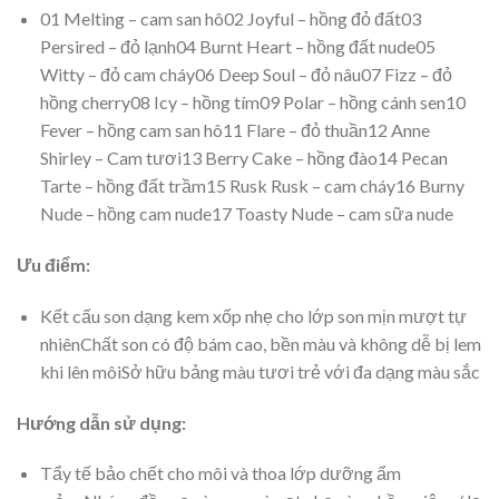
01 Melting – cam san hô02 Joyful – hồng đỏ đất03
Persired – đỏ lạnh04 Burnt Heart – hồng đất nude05
Witty – đỏ cam cháy06 Deep Soul – đỏ nâu07 Fizz – đỏ
hồng cherry08 Icy – hồng tím09 Polar – hồng cánh sen10
Fever – hồng cam san hô11 Flare – đỏ thuần12 Anne
Shirley – Cam tươi13 Berry Cake – hồng đào14 Pecan
Tarte – hồng đất trầm15 Rusk Rusk – cam cháy16 Burny
Nude – hồng cam nude17 Toasty Nude – cam sữa nude
Ưu điểm:
Kết cấu son dạng kem xốp nhẹ cho lớp son mịn mượt tự
nhiênChất son có độ bám cao, bền màu và không dễ bị lem
khi lên môiSở hữu bảng màu tươi trẻ với đa dạng màu sắc
Hướng dẫn sử dụng:
Tẩy tế bảo chết cho môi và thoa lớp dưỡng ẩm