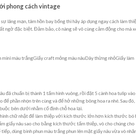
với phong cách vintage
sự lãng mạn, tâm hồn bay bổng thì hãy áp dụng ngay cách làm thi
bất ngờ đặc biệt. Đảm bảo, cô nàng sẽ vô cùng cảm động cho mà 
un mini màu trắngGiấy craft mỏng màu nâuDây thừng nhỏGiấy làm
u đã chuẩn bị thành 1 tấm hình vuông, rồi đặt 5 cành hoa tulip vào
o để phần nhọn trên cùng và để hở những bông hoa ra nhé. Sau đó,
buộc bên dưới nhằm cố định chỗ hoa lại.
 hình chữ nhật để làm thiệp với kích thước lớn hơn kích thước bó
tấm giấy nâu sao cho bằng kích thước tấm thiệp, vò cho chúng cho
ế tiếp, dùng bình phun màu trắng phun lên mặt giấy nâu vừa vò nhăn