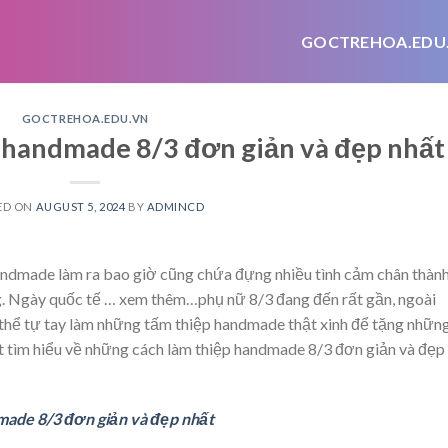
GOCTREHOA.EDU
GOCTREHOA.EDU.VN
p handmade 8/3 đơn giản và đẹp nhất
ED ON
AUGUST 5, 2024
BY
ADMINCD
ndmade làm ra bao giờ cũng chứa đựng nhiều tình cảm chân thàn
g. Ngày quốc tế
… xem thêm…
phụ nữ 8/3 đang đến rất gần, ngoài
ó thể tự tay làm những tấm thiệp handmade thật xinh để tặng nhữn
t tìm hiểu về những cách làm thiệp handmade 8/3 đơn giản và đẹp
made 8/3 đơn giản và đẹp nhất