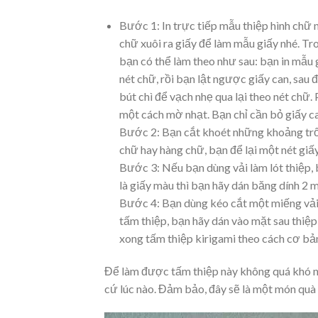
Bước 1: In trực tiếp mẫu thiệp hình chữ 
chữ xuôi ra giấy để làm mẫu giấy nhé. Tr
bạn có thể làm theo như sau: bạn in mẫu g
nét chữ, rồi bạn lật ngược giấy can, sau đ
bút chì để vạch nhẹ qua lại theo nét chữ
một cách mờ nhạt. Bạn chỉ cần bỏ giấy ca
Bước 2: Bạn cắt khoét những khoảng trố
chữ hay hàng chữ, bạn để lại một nét g
Bước 3: Nếu bạn dùng vải làm lót thiệp, 
là giấy màu thì bạn hãy dán băng dính 2 m
Bước 4: Bạn dùng kéo cắt một miếng vải 
tấm thiệp, bạn hãy dán vào mặt sau thiệp
xong tấm thiệp kirigami theo cách cơ bản
Để làm được tấm thiệp này không quá khó như
cứ lúc nào. Đảm bảo, đây sẽ là một món quà 