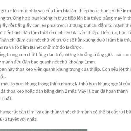
ngược lên mặt phía sau của tấm bìa làm thiệp hoặc bạn có thể in 
ong trường hợp bạn không in trực tiếp lên bìa thiệp bằng máy in th
iấy rồi đặt giấy can lên phía trên, sử dụng bút chì đậm tô mạnh th
ó tiến hành dán tạm thời ổn định lên bìa tấm thiệp. Tiếp tục, bạn l
. Phần chì đậm của nét chữ vẽ trước sẽ hằn xuống dưới tấm bìa thi
n ra và tô đậm lại nét chữ mờ đó là được.
ng trong con chữ bằng dao trổ, những khoảng trống giữa các con
iấy mảnh đều đặn bao quanh nét chữ khoảng 1mm.
bạn hãy thoa keo viền quanh khung trong của thiệp. Còn nếu lót th
ặt.
màu to hơn khung trong thiệp nhưng lại nhỏ hơn khung ngoài của
 đã thoa keo hoặc dán băng dính 2 mặt. Vậy là bạn đã hoàn thành
 nhất.
ng rất cần tỉ mỉ và cẩn thận vì nét chữ mảnh có thể bị cắt rời b
8/3 tuyệt vời nhất!