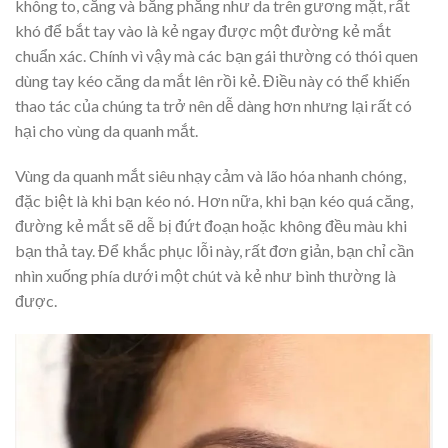
không to, căng và bằng phẳng như da trên gương mặt, rất
khó để bắt tay vào là kẻ ngay được một đường kẻ mắt
chuẩn xác. Chính vì vậy mà các bạn gái thường có thói quen
dùng tay kéo căng da mắt lên rồi kẻ. Điều này có thể khiến
thao tác của chúng ta trở nên dễ dàng hơn nhưng lại rất có
hại cho vùng da quanh mắt.
Vùng da quanh mắt siêu nhạy cảm và lão hóa nhanh chóng,
đặc biệt là khi bạn kéo nó. Hơn nữa, khi bạn kéo quá căng,
đường kẻ mắt sẽ dễ bị đứt đoạn hoặc không đều màu khi
bạn thả tay. Để khắc phục lỗi này, rất đơn giản, bạn chỉ cần
nhìn xuống phía dưới một chút và kẻ như bình thường là
được.