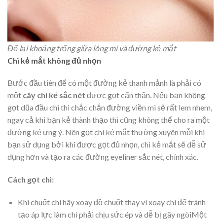
Để lại khoảng trống giữa lông mi và đường kẻ mắt
Chì kẻ mắt không đủ nhọn
Bước đầu tiên để có một đường kẻ thanh mảnh là phải có
một
cây chì kẻ sắc nét
được gọt cẩn thận. Nếu bạn không
gọt dũa đầu chì thì chắc chắn đường viền mi sẽ rất lem nhem,
ngay cả khi bạn kẻ thành thạo thì cũng không thể cho ra một
đường kẻ ưng ý. Nên gọt chì kẻ mắt thường xuyên mỗi khi
bạn sử dụng bởi khi được gọt đủ nhọn, chì kẻ mắt sẽ dễ sử
dụng hơn và tạo ra các đường eyeliner sắc nét, chính xác.
Cách gọt chì:
Khi chuốt chì hãy xoay đồ chuốt thay vì xoay chì để tránh
tạo áp lực làm chì phải chịu sức ép và dễ bị gãy ngòiMột