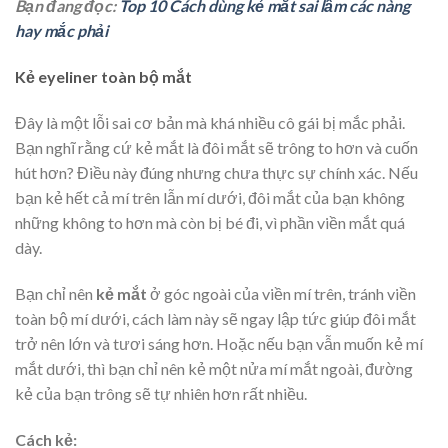
Bạn đang đọc:
Top 10 Cách dùng kẻ mắt sai lầm các nàng
hay mắc phải
Kẻ eyeliner toàn bộ mắt
Đây là một lỗi sai cơ bản mà khá nhiều cô gái bị mắc phải.
Bạn nghĩ rằng cứ kẻ mắt là đôi mắt sẽ trông to hơn và cuốn
hút hơn? Điều này đúng nhưng chưa thực sự chính xác. Nếu
bạn kẻ hết cả mí trên lẫn mí dưới, đôi mắt của bạn không
những không to hơn mà còn bị bé đi, vì phần viền mắt quá
dày.
Bạn chỉ nên
kẻ mắt
ở góc ngoài của viền mí trên, tránh viền
toàn bộ mí dưới, cách làm này sẽ ngay lập tức giúp đôi mắt
trở nên lớn và tươi sáng hơn. Hoặc nếu bạn vẫn muốn kẻ mí
mắt dưới, thì bạn chỉ nên kẻ một nửa mí mắt ngoài, đường
kẻ của bạn trông sẽ tự nhiên hơn rất nhiều.
Cách kẻ: