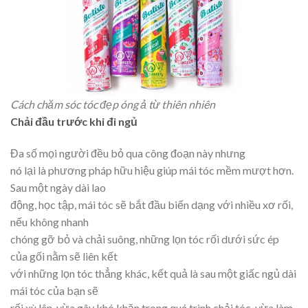
Cách chăm sóc tóc đẹp óng ả từ thiên nhiên
Chải đầu trước khi đi ngủ
Đa số mọi người đều bỏ qua công đoạn này nhưng
nó lại là phương pháp hữu hiệu giúp mái tóc mềm mượt hơn.
Sau một ngày dài lao
động, học tập, mái tóc sẽ bắt đầu biến dạng với nhiều xơ rối,
nếu không nhanh
chóng gỡ bỏ và chải suông, những lọn tóc rối dưới sức ép
của gối nằm sẽ liên kết
với những lọn tóc thẳng khác, kết quả là sau một giấc ngủ dài
mái tóc của bạn sẽ
rối xù lên, vừa gây khó khăn trong quá trình chải tóc, vừa làm