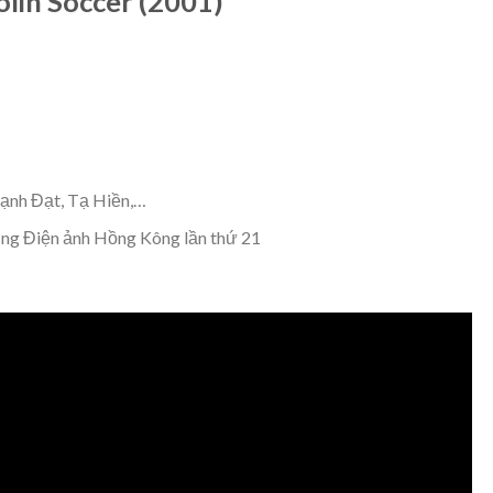
lin Soccer (2001)
Mạnh Đạt, Tạ Hiền,…
ởng Điện ảnh Hồng Kông lần thứ 21