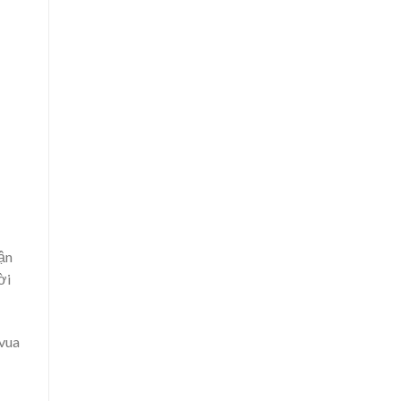
ận
ời
 vua