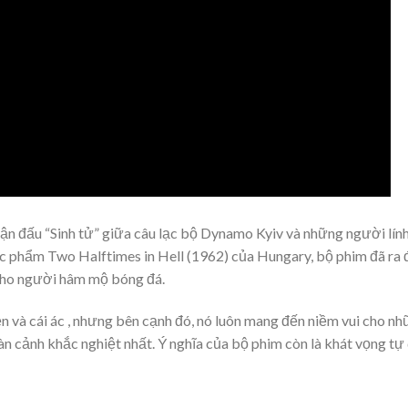
n đấu “Sinh tử” giữa câu lạc bộ Dynamo Kyiv và những người lín
c phẩm Two Halftimes in Hell (1962) của Hungary, bộ phim đã ra 
cho người hâm mộ bóng đá.
ện và cái ác , nhưng bên cạnh đó, nó luôn mang đến niềm vui cho n
n cảnh khắc nghiệt nhất. Ý nghĩa của bộ phim còn là khát vọng tự