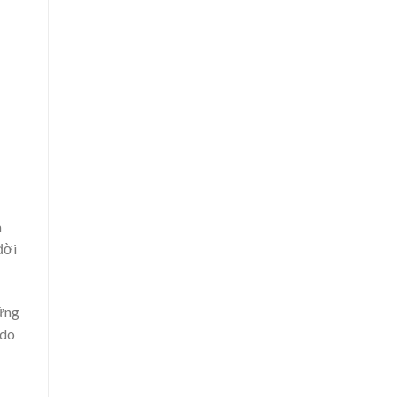
h
đời
hững
 do