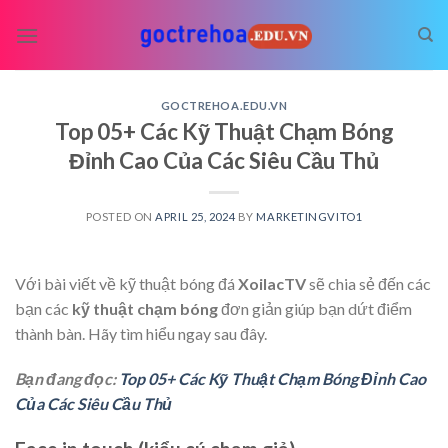
Skip
to
content
GOCTREHOA.EDU.VN
Top 05+ Các Kỹ Thuật Chạm Bóng
Đỉnh Cao Của Các Siêu Cầu Thủ
POSTED ON
APRIL 25, 2024
BY
MARKETINGVITO1
Với bài viết về kỹ thuật bóng đá
XoilacTV
sẽ chia sẻ đến các
bạn các
kỹ thuật chạm bóng
đơn giản giúp bạn dứt điểm
thành bàn. Hãy tìm hiểu ngay sau đây.
Bạn đang đọc:
Top 05+ Các Kỹ Thuật Chạm Bóng Đỉnh Cao
Của Các Siêu Cầu Thủ