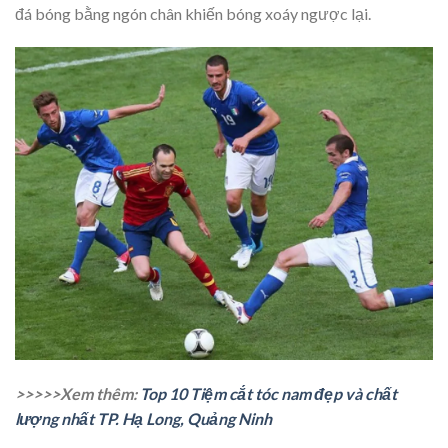
đá bóng bằng ngón chân khiến bóng xoáy ngược lại.
>>>>>Xem thêm:
Top 10 Tiệm cắt tóc nam đẹp và chất
lượng nhất TP. Hạ Long, Quảng Ninh