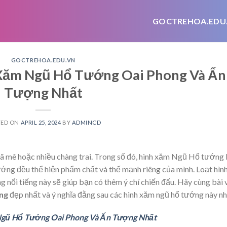
GOCTREHOA.EDU
GOCTREHOA.EDU.VN
Xăm Ngũ Hổ Tướng Oai Phong Và Ấn
Tượng Nhất
TED ON
APRIL 25, 2024
BY
ADMINCD
 mê hoặc nhiều chàng trai. Trong số đó, hình xăm Ngũ Hổ tướng 
ướng đều thể hiện phẩm chất và thế mạnh riêng của mình. Loạt hìn
 nổi tiếng này sẽ giúp bạn có thêm ý chí chiến đấu. Hãy cùng bài 
ng
đẹp nhất và ý nghĩa đằng sau các hình xăm ngũ hổ tướng này nh
gũ Hổ Tướng Oai Phong Và Ấn Tượng Nhất