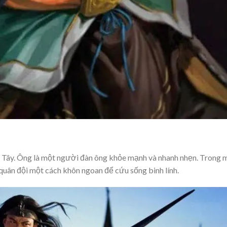
Tây. Ông là một người đàn ông khỏe mạnh và nhanh nhẹn. Trong 
 quân đội một cách khôn ngoan để cứu sống binh lính.