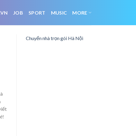
.VN
JOB
SPORT
MUSIC
MORE
Chuyển nhà trọn gói Hà Nội
là
h
viết
é!