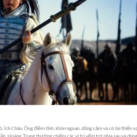
Ích Châu. Ông điềm tĩnh, khôn ngoan, dũng cảm và có tài thiện x
trận, Hoàng Trung thường chiếm các vị trí yểm trợ phía sau và dùn