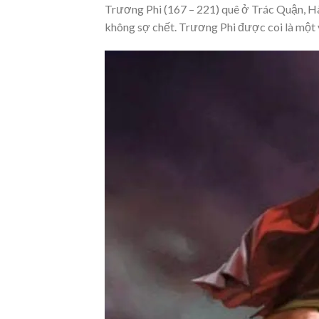
Trương Phi (167 – 221) quê ở Trác Quận, H
không sợ chết. Trương Phi được coi là một v