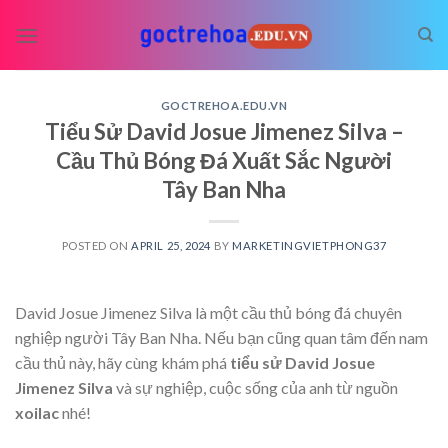
Skip
to
content
GOCTREHOA.EDU.VN
Tiểu Sử David Josue Jimenez Silva –
Cầu Thủ Bóng Đá Xuất Sắc Người
Tây Ban Nha
POSTED ON
APRIL 25, 2024
BY
MARKETINGVIETPHONG37
David Josue Jimenez Silva là một cầu thủ bóng đá chuyên
nghiệp người Tây Ban Nha. Nếu bạn cũng quan tâm đến nam
cầu thủ này, hãy cùng khám phá
tiểu sử David Josue
Jimenez Silva
và sự nghiệp, cuộc sống của anh từ nguồn
xoilac
nhé!