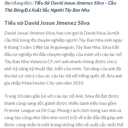
Bạn đang đọc:
Tiểu Sử David Josue Jimenez Silva – Cầu
Thủ Bóng Đá Xuất Sắc Người Tây Ban Nha
Tiểu sử David Josue Jimenez Silva
David Josué Jiménez Silva, hay còn gọi là David Silva, là một
cầu thủ bóng đá chuyên nghiệp người Tây Ban Nha sinh ngày
8 tháng 1 năm 1986 tại Arguineguín, Tây Ban Nha. Silva bắt
đầu sự nghiệp thi đấu chuyên nghiệp của mình với câu lạc bộ
Tây Ban Nha Valencia CF, nơi anh nhanh chóng được chú ý
nhờ kỹ năng kỹ thuật đặc biệt của mình. Tài năng của anh đã
thu hút sự chú ý của các câu lạc bộ nổi tiếng quốc tế, đưa anh
gia nhập Manchester City vào năm 2010.
Trong 10 năm gắn bó với câu lạc bộ Anh, Silva đã đạt được
thành công vang dội, giành được nhiều danh hiệu bao gồm
Premier League và FA Cup. Phong cách chơi bóng tao nhã và
sáng tạo cũng như tầm nhìn vượt trội về trận đấu đã giúp anh
được công nhận là một trong những tiền vệ xuất sắc nhất thế