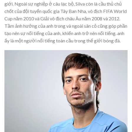
giới. Ngoài sự nghiệp ở câu lạc bộ, Silva còn là cầu thủ chủ
chốt của đội tuyển quốc gia Tây Ban Nha, vô địch FIFA World
Cup năm 2010 và Giải vô địch châu Âu năm 2008 và 2012.
Tầm ảnh hưởng của anh trong và ngoài sân cỏ cũng góp phần
tạo nên sự nổi tiếng của anh, khiến anh trở nên nổi tiếng. anh
ấy là một người nổi tiếng toàn cầu trong thế giới bóng đá.