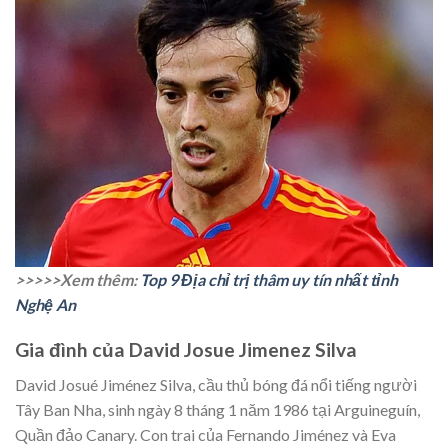
>>>>>Xem thêm:
Top 9 Địa chỉ trị thâm uy tín nhất tỉnh
Nghệ An
Gia đình của David Josue Jimenez Silva
David Josué Jiménez Silva, cầu thủ bóng đá nổi tiếng người
Tây Ban Nha, sinh ngày 8 tháng 1 năm 1986 tại Arguineguín,
Quần đảo Canary. Con trai của Fernando Jiménez và Eva