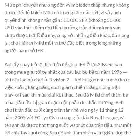
Mức phí chuyển nhượng đến Wimbledon thấp nhưng không
được tiết lộ khiến Mild có lương tâm cắn rứt, vì vậy anh
quyết định không nhận gần 500.000 SEK (khoảng 50.000
USD vào thời điểm đó) tiền thưởng trận đấu mà anh vẫn
chưa được trả. Điều này, cùng với những điều khác, đã mang
lại cho Håkan Mild một vị thế đặc biệt trong lòng những
người hâm mộ IFK.
Anh ấy quay trở lại kịp thời để giúp IFK ở lại Allsvenskan
trong mùa giải tồi tệ nhất của câu lạc bộ kể từ năm 1976 —
khi câu lạc bộ chơi ở Division 2 — khi họ gần như tránh được
việc xuống hạng bằng cách giành chiến thắng trong trận
play-off sau khi mùa giải kết thúc. Sau đó Mild chơi thêm ba
mùa giải nữa, bị gián đoạn một phần do chấn thương. Anh
chơi trận đấu cuối cùng trên sân nhà vào ngày 11 tháng 12
năm 2005 với FC Lyn Oslo trong giải đấu Royal League, và
tên anh đã được hát trong suốt 90 phút của trận đấu, như một
lời chia tay cuối cùng. Sau đó anh đảm nhận vị trí giám đốc thể