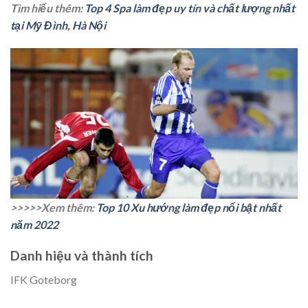
Tìm hiểu thêm:
Top 4 Spa làm đẹp uy tín và chất lượng nhất
tại Mỹ Đình, Hà Nội
>>>>>Xem thêm:
Top 10 Xu hướng làm đẹp nổi bật nhất
năm 2022
Danh hiệu và thành tích
IFK Goteborg