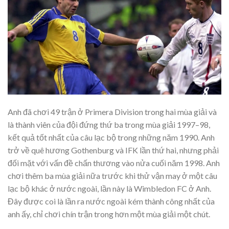
Anh đã chơi 49 trận ở Primera Division trong hai mùa giải và
là thành viên của đội đứng thứ ba trong mùa giải 1997–98,
kết quả tốt nhất của câu lạc bộ trong những năm 1990. Anh
trở về quê hương Gothenburg và IFK lần thứ hai, nhưng phải
đối mặt với vấn đề chấn thương vào nửa cuối năm 1998. Anh
chơi thêm ba mùa giải nữa trước khi thử vận may ở một câu
lạc bộ khác ở nước ngoài, lần này là Wimbledon FC ở Anh.
Đây được coi là lần ra nước ngoài kém thành công nhất của
anh ấy, chỉ chơi chín trận trong hơn một mùa giải một chút.