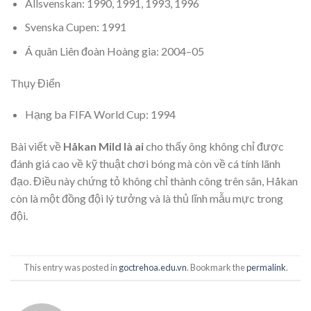
Allsvenskan: 1990, 1991, 1993, 1996
Svenska Cupen: 1991
Á quân Liên đoàn Hoàng gia: 2004–05
Thụy Điển
Hạng ba FIFA World Cup: 1994
Bài viết về
Håkan Mild là ai
cho thấy ông không chỉ được
đánh giá cao về kỹ thuật chơi bóng mà còn về cá tính lãnh
đạo. Điều này chứng tỏ không chỉ thành công trên sân, Håkan
còn là một đồng đội lý tưởng và là thủ lĩnh mẫu mực trong
đội.
This entry was posted in
goctrehoa.edu.vn
. Bookmark the
permalink
.