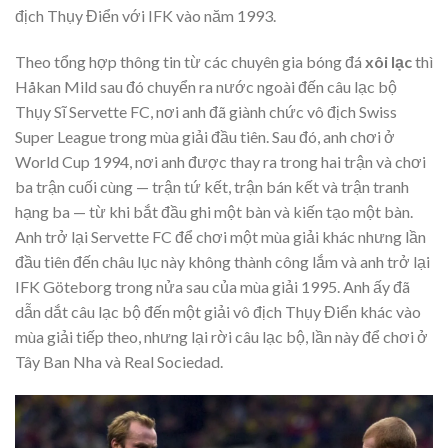
địch Thụy Điển với IFK vào năm 1993.
Theo tổng hợp thông tin từ các chuyên gia bóng đá
xôi lạc
thì
Håkan Mild sau đó chuyển ra nước ngoài đến câu lạc bộ
Thụy Sĩ Servette FC, nơi anh đã giành chức vô địch Swiss
Super League trong mùa giải đầu tiên. Sau đó, anh chơi ở
World Cup 1994, nơi anh được thay ra trong hai trận và chơi
ba trận cuối cùng — trận tứ kết, trận bán kết và trận tranh
hạng ba — từ khi bắt đầu ghi một bàn và kiến tạo một bàn.
Anh trở lại Servette FC để chơi một mùa giải khác nhưng lần
đầu tiên đến châu lục này không thành công lắm và anh trở lại
IFK Göteborg trong nửa sau của mùa giải 1995. Anh ấy đã
dẫn dắt câu lạc bộ đến một giải vô địch Thụy Điển khác vào
mùa giải tiếp theo, nhưng lại rời câu lạc bộ, lần này để chơi ở
Tây Ban Nha và Real Sociedad.