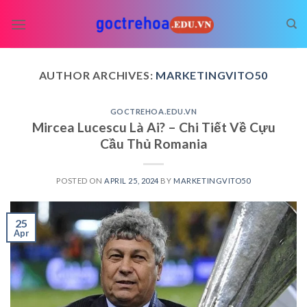
Skip
to
content
AUTHOR ARCHIVES:
MARKETINGVITO50
GOCTREHOA.EDU.VN
Mircea Lucescu Là Ai? – Chi Tiết Về Cựu
Cầu Thủ Romania
POSTED ON
APRIL 25, 2024
BY
MARKETINGVITO50
25
Apr