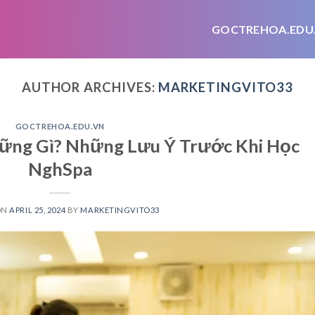
GOCTREHOA.EDU
AUTHOR ARCHIVES:
MARKETINGVITO33
GOCTREHOA.EDU.VN
ững Gì? Những Lưu Ý Trước Khi Học
NghSpa
ON
APRIL 25, 2024
BY
MARKETINGVITO33