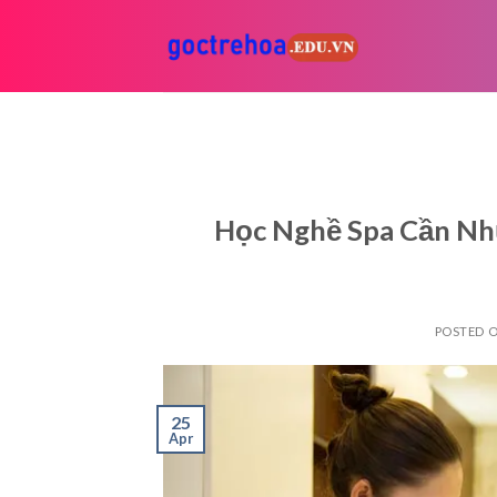
Skip
to
content
Học Nghề Spa Cần Nh
POSTED 
25
Apr