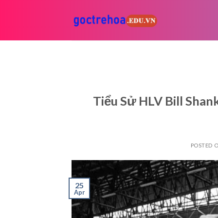
Skip
to
content
Tiểu Sử HLV Bill Shan
POSTED 
25
Apr