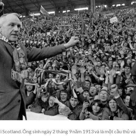
ời Scotland. Ông sinh ngày 2 tháng 9 năm 1913 và là một cầu thủ và