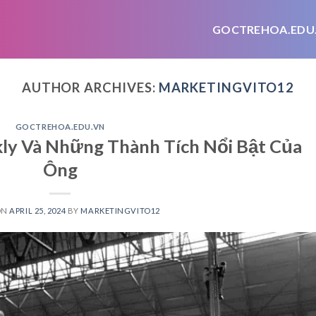
GOCTREHOA.EDU
AUTHOR ARCHIVES:
MARKETINGVITO12
GOCTREHOA.EDU.VN
kly Và Những Thành Tích Nổi Bật Của
Ông
ON
APRIL 25, 2024
BY
MARKETINGVITO12