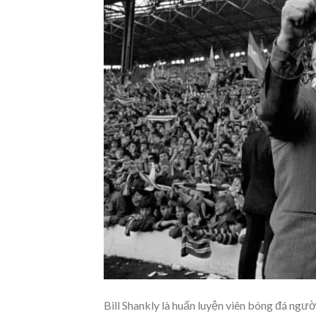
Bill Shankly là huấn luyện viên bóng đá ngư