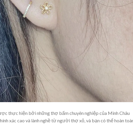
ược thực hiện bởi những thợ bấm chuyên nghiệp của Minh Châu
 chính xác cao và lành nghề từ người thợ xỏ, và bạn có thể hoàn toà