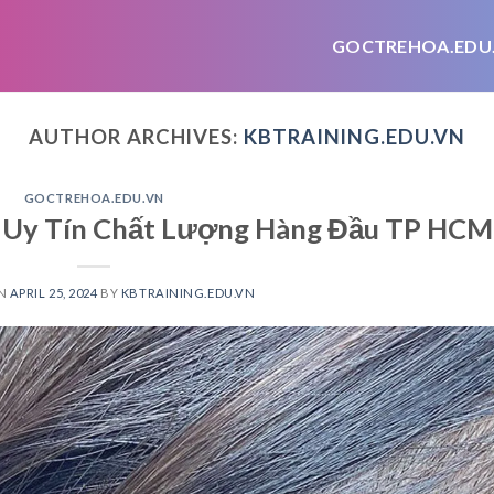
GOCTREHOA.EDU
AUTHOR ARCHIVES:
KBTRAINING.EDU.VN
GOCTREHOA.EDU.VN
, Uy Tín Chất Lượng Hàng Đầu TP HCM
ON
APRIL 25, 2024
BY
KBTRAINING.EDU.VN