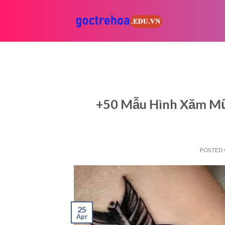
Skip
to
content
+50 Mẫu Hình Xăm Mũ
POSTED
25
Apr