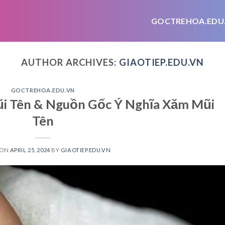
GOCTREHOA.EDU
AUTHOR ARCHIVES:
GIAOTIEP.EDU.VN
GOCTREHOA.EDU.VN
i Tên & Nguồn Gốc Ý Nghĩa Xăm Mũi
Tên
 ON
APRIL 25, 2024
BY
GIAOTIEP.EDU.VN