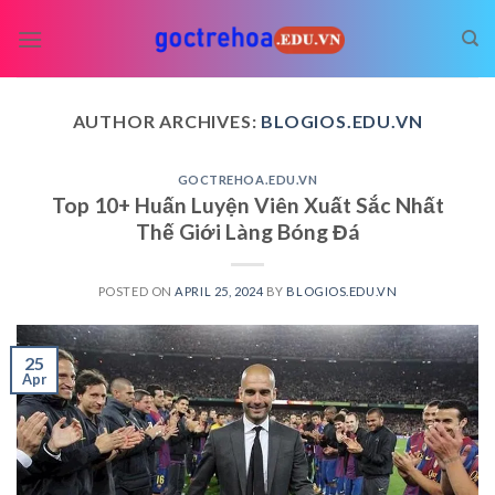
Skip
to
content
AUTHOR ARCHIVES:
BLOGIOS.EDU.VN
GOCTREHOA.EDU.VN
Top 10+ Huấn Luyện Viên Xuất Sắc Nhất
Thế Giới Làng Bóng Đá
POSTED ON
APRIL 25, 2024
BY
BLOGIOS.EDU.VN
25
Apr