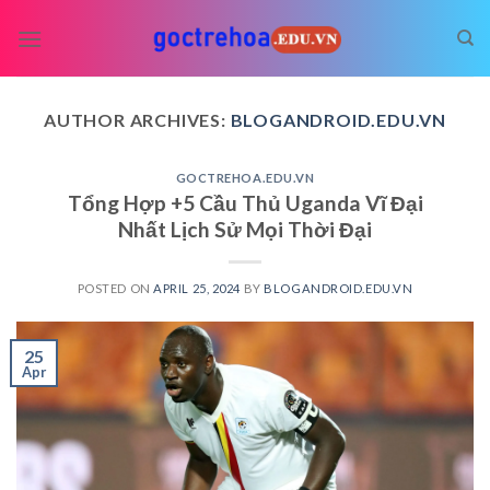
Skip
to
content
AUTHOR ARCHIVES:
BLOGANDROID.EDU.VN
GOCTREHOA.EDU.VN
Tổng Hợp +5 Cầu Thủ Uganda Vĩ Đại
Nhất Lịch Sử Mọi Thời Đại
POSTED ON
APRIL 25, 2024
BY
BLOGANDROID.EDU.VN
25
Apr