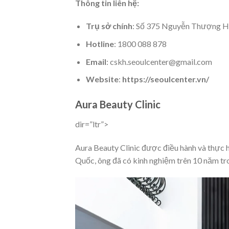
Thông tin liên hệ:
Trụ sở chính
: Số 375 Nguyễn Thượng Hi
Hotline
: 1800 088 878
Email
: cskh.seoulcenter@gmail.com
Website
:
https://seoulcenter.vn/
Aura Beauty Clinic
dir=”ltr”>
Aura Beauty Clinic được điều hành và thực 
Quốc, ông đã có kinh nghiệm trên 10 năm tr