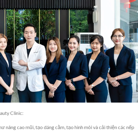
auty Clinic:
như nâng cao mũi, tạo dáng cằm, tạo hình môi và cải thiện các nếp