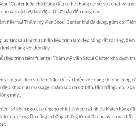
eoul Center luôn chú trọng đầu tư hệ thống cơ sở vật chất và tra
 vụ cho các dịch vụ làm đẹp từ cơ bản đến nâng cao.
tiêm filler tại Thẩm mỹ viện Seoul Center khá đa dạng, gồm có: Tiê
 uy tín
: sau khi thực hiện liệu trình làm đẹp cũng rất rõ ràng, đem 
ả khách hàng khi đến đây.
ỗi liệu trình tiêm filler tại Thẩm mỹ viện Seoul Center khá cạnh tr
ter, ngoài dịch vụ tiêm filler để cải thiện vóc dáng thì bạn cũng c
àm đẹp khác như massage, chăm sóc da cơ bản, tắm trắng, môi, xóa
m lông mày…
ều lời khen ngợi, sự ủng hộ nhiệt tình từ rất nhiều khách hàng đã
iller nói riêng. Đó cũng là bằng chứng lớn nhất cho uy tín và chất
er.