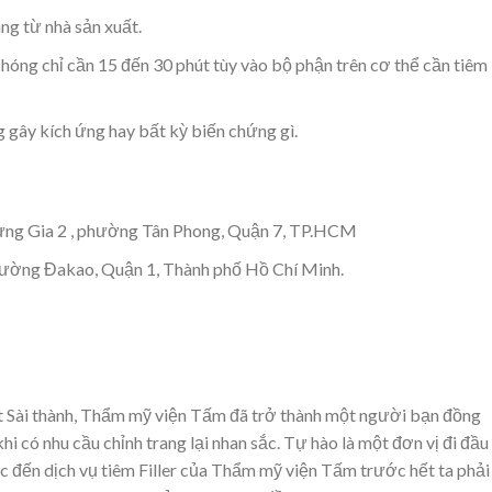
àng từ nhà sản xuất.
chóng chỉ cần 15 đến 30 phút tùy vào bộ phận trên cơ thể cần tiêm
g gây kích ứng hay bất kỳ biến chứng gì.
Hưng Gia 2 , phường Tân Phong, Quận 7, TP.HCM
hường Đakao, Quận 1, Thành phố Hồ Chí Minh.
đất Sài thành, Thẩm mỹ viện Tấm đã trở thành một người bạn đồng
hi có nhu cầu chỉnh trang lại nhan sắc. Tự hào là một đơn vị đi đầu
c đến dịch vụ tiêm Filler của Thẩm mỹ viện Tấm trước hết ta phải