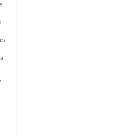
ng
m
lại
anh
ó